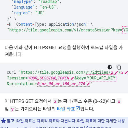
"mapType"
:
"roadmap"
,
"language"
:
"en-US"
,
"region"
:
"US"
}
'
\
-
H
'Co
ntent
-
Type
:
applica
t
io
n
/jso
n
'
\
"https://tile.googleapis.com/v1/createSession?key=
YO
다음 예와 같이 HTTPS GET 요청을 실행하여 로드맵 타일을 가
져옵니다.
curl
"https://tile.googleapis.com/v1/2dtiles/
z
/
x
?session=
YOUR_SESSION_TOKEN
&key=
YOUR_API_KEY
&orientation=
0_or_90_or_180_or_270
"
이 HTTPS GET 요청에서
z
는 확대/축소 수준 (0~22)이고
x
및
y
는 가져오려는 타일의
타일 좌표
입니다.
참고:
타일 좌표는 지리적 좌표와 다릅니다. 타일 좌표에 대한 자세한 내용