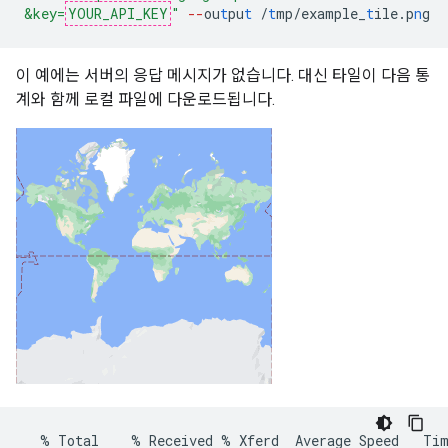
&key=
YOUR_API_KEY
"
--
ou
t
pu
t
/
t
mp/example_
t
ile.p
n
g
이 예에는 서버의 응답 메시지가 없습니다. 대신 타일이 다음 통
계와 함께 로컬 파일에 다운로드됩니다.
%
Total
%
Received
%
Xferd
Average
Speed
Ti