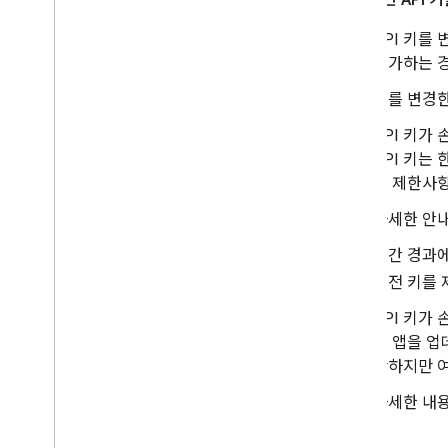
API 키를
추가하는 경
키를 변경한
API 키가
API 키는
션 제한사항
자세한 안
시간 경과에
이전 키를
API 키가 
이 앱을 업
단하지만 여
자세한 내