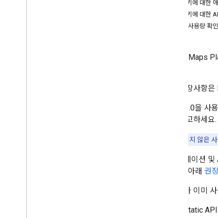
API 키에 대한
API 키에 대한 
AI 리소스
API 키 사용량 확
개요
상담사 기술
Google Maps
에이전트 UI 툴킷 (실험 단계)
다
.
Code Assist 툴킷 (실험용)
Maps Grounding Lite
다음 권장사항은 M
권장사항
OAuth 2.0을 
API 보안 권장사항
용
을 참고하세요.
디지털 서명 가이드
최적화 가이드
중요:
승인되지 않은 사
웹 서비스 사용량 최적화
애플리케이션 및 A
를 들어 아래
권장
보안 및 규정 준수
개요
API 키가 이미 
보안 안내
Maps Static 
대상 서비스 범위