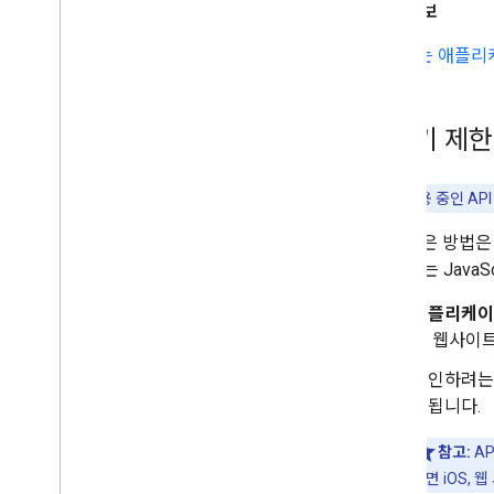
추가 정보
권장되는 애플리케
API 키 제한
팁:
이미 사용 중인 AP
가장 좋은 방법은 
SDK 또는 Jav
애플리케이
정 웹사이트
승인하려는 
용됩니다.
참고:
AP
하면 iOS, 