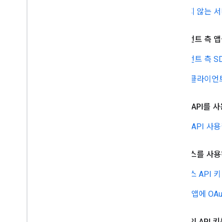
지도 노출 범위 세부정보
사용하지 않는 서
모바일 OS 및 소프트웨어 지원
출시 전 검사 목록
클라이언트 측 앱
프리미엄 플랜
프로젝트 역할 비교
클라이언트 측 S
루트 CA 이전 관련 FAQ
안전한 클라이언트
URL 인코딩
Word
Press 사용자
정적 웹 API를
정적 웹 API 사
웹 서비스를 사용
웹 서비스 API 
서버 측 앱에 OAu
사용 중인 API