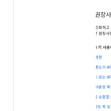
사고 관리
Trust Center
추천 권장
유틸리티
인코딩된 폴리라인 알고리즘 형식
보안을 강화하고 무
대화형 폴리라인 인코더 유틸리티
API 보안 권장사
대화형 폴리라인 디코더 유틸리티
모든 API 키 사
약관 및 정책
Google Maps Platform 약관
API 키 제한
유럽 경제 지역 (EEA) 약관
앱마다 별도의 AP
EEA FAQ
사용하지 않는 AP
추가 리소스
애셋 추적 계획
API 키 사용량 
지원 중단
API 키를 순환할
도메인
출시 단계
클라이언트 측 및
기존 제품