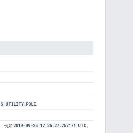
SS
_
UTILITY
_
POLE
。
2019-09-25 17:26:27
.
757171 UTC
戳，例如
。