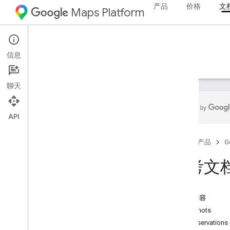
产品
价格
文
Maps Platform
Street View Insights
信息
指南
参考文档
示例
资源
聊天
API
参考文档
首页
产品
G
架构参考
GCS 存储分区参考
参考文
本页内容
snapshots
all_observations