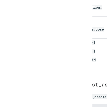
detection
_
time
bbox
camera
_
pose
gcs
_
uri
map
_
url
pano
_
id
latest
_
a
latest_assets