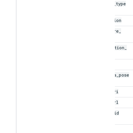
asset
_
type
location
capture
_
time
detection
_
time
bbox
camera
_
pose
gcs
_
uri
map
_
url
pano
_
id