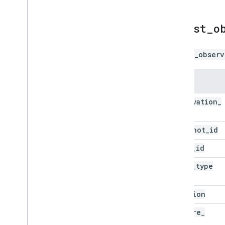
latest
_
o
latest_observ
列名
observation
_
id
snapshot
_
id
asset
_
id
asset
_
type
location
capture
_
time