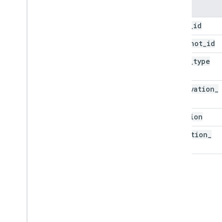
列名
asset
_
id
snapshot
_
id
asset
_
type
observation
_
id
location
detection
_
time