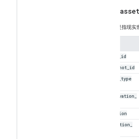
all
_
asse
“资产”是指现
列名
asset
_
id
snapshot
_
id
asset
_
type
observation
_
id
location
detection
_
time