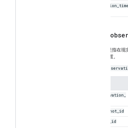
creation
_
tim
all
_
obse
“观测”是指在
机的位置。
all_observati
列名
observation
_
id
snapshot
_
id
asset
_
id