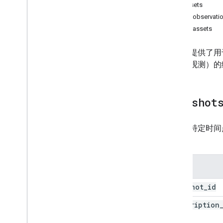
all_assets
latest_observati
latest_assets
本页面提供了用
资产和观测）的
snapshot
快照是特定时间
状态。
列名
snapshot
_
id
subscription
id