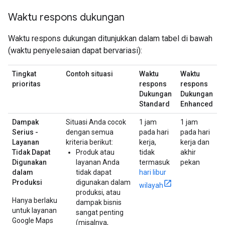
Waktu respons dukungan
Waktu respons dukungan ditunjukkan dalam tabel di bawah
(waktu penyelesaian dapat bervariasi):
Tingkat
Contoh situasi
Waktu
Waktu
prioritas
respons
respons
Dukungan
Dukungan
Standard
Enhanced
Dampak
Situasi Anda cocok
1 jam
1 jam
Serius -
dengan semua
pada hari
pada hari
Layanan
kriteria berikut:
kerja,
kerja dan
Tidak Dapat
Produk atau
tidak
akhir
Digunakan
layanan Anda
termasuk
pekan
dalam
tidak dapat
hari libur
Produksi
digunakan dalam
wilayah
produksi, atau
Hanya berlaku
dampak bisnis
untuk layanan
sangat penting
Google Maps
(misalnya,