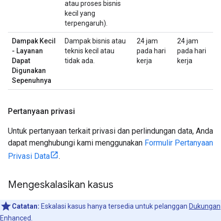
atau proses bisnis
kecil yang
terpengaruh).
Dampak Kecil
Dampak bisnis atau
24 jam
24 jam
- Layanan
teknis kecil atau
pada hari
pada hari
Dapat
tidak ada.
kerja
kerja
Digunakan
Sepenuhnya
Pertanyaan privasi
Untuk pertanyaan terkait privasi dan perlindungan data, Anda
dapat menghubungi kami menggunakan
Formulir Pertanyaan
Privasi Data
.
Mengeskalasikan kasus
Catatan:
Eskalasi kasus hanya tersedia untuk pelanggan
Dukungan
Enhanced
.