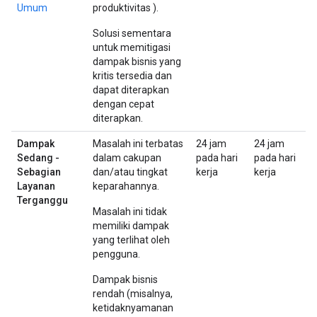
Umum
produktivitas ).
Solusi sementara
untuk memitigasi
dampak bisnis yang
kritis tersedia dan
dapat diterapkan
dengan cepat
diterapkan.
Dampak
Masalah ini terbatas
24 jam
24 jam
Sedang -
dalam cakupan
pada hari
pada hari
Sebagian
dan/atau tingkat
kerja
kerja
Layanan
keparahannya.
Terganggu
Masalah ini tidak
memiliki dampak
yang terlihat oleh
pengguna.
Dampak bisnis
rendah (misalnya,
ketidaknyamanan