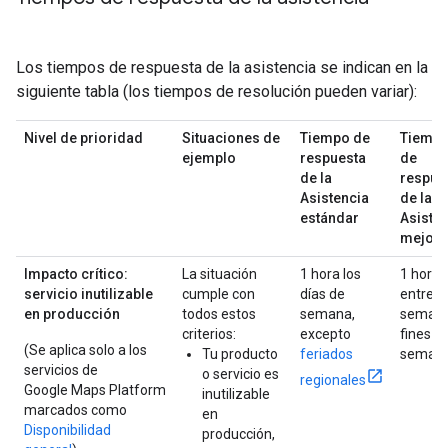
Los tiempos de respuesta de la asistencia se indican en la
siguiente tabla (los tiempos de resolución pueden variar):
Nivel de prioridad
Situaciones de
Tiempo de
Tiemp
ejemplo
respuesta
de
de la
respue
Asistencia
de la
estándar
Asiste
mejor
Impacto crítico:
La situación
1 hora los
1 hora
servicio inutilizable
cumple con
días de
entre
en producción
todos estos
semana,
semana
criterios:
excepto
fines d
(Se aplica solo a los
Tu producto
feriados
seman
servicios de
o servicio es
regionales
Google Maps Platform
inutilizable
marcados como
en
Disponibilidad
producción,