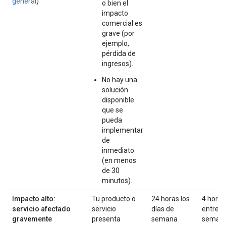
general
)
o bien el
impacto
comercial es
grave (por
ejemplo,
pérdida de
ingresos).
No hay una
solución
disponible
que se
pueda
implementar
de
inmediato
(en menos
de 30
minutos).
Impacto alto:
Tu producto o
24 horas los
4 horas
servicio afectado
servicio
días de
entre
gravemente
presenta
semana
semana