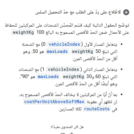
الاطّلاع على ردّ على الطلب مع حدّ التحميل السلس
توضّح الحقول التالية كيف قسّم المُحسِّن الشحنات على المركبتَين للحفاظ
على الأحمال ضمن الحدّ الأقصى المسموح به البالغ 100
weightKg
.
يتعامل المسار الأول (
vehicleIndex
: 0) مع الشحنة
التي تبلغ 50
weightKg
.
maxLoads
هو 50، وهو
أقل من الحدّ الأقصى المرن.
يتعامل المسار الثاني (
vehicleIndex
: 1) مع الشحنات
التي تبلغ 60 و30
weightKg
.
maxLoads
هو "90"،
وهو أيضًا أقل من الحدّ الأقصى المرن.
بما أنّ أيًا من المركبتَين لا يخالف الحدّ الأقصى المسموح به،
لن تظهر أي عقوبة
costPerUnitAboveSoftMax
في
routeCosts
لكلا المسارين.
هل كان المحتوى مفيدًا؟