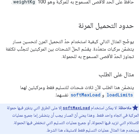
حافظ على الحد الأقصى المسموح به للمركبة وهو 100
weightKg
.
حدود التحميل المرنة
يوضّح المثال التالي كيفية استخدام حدّ التحميل المرن لتحسين مسار
يتضمّن مركبات متعدّدة. يقسّم الحلّ الشحنات بين المركبتين لتجنُّب تكلفة
تجاوز الحدّ الأقصى المسموح به للحمولة.
مثال على الطلب
يتضمّن هذا الطلب الآن ثلاث شحنات للتسليم فقط ومركبتَين لهما
loadLimits
و
softMaxLoad
نفسهما.
ملاحظة:
لا يمكن استخدام
softMaxLoad
إلا على الطرق التي يتغيّر فيها حمولة
المركبة في اتجاه واحد فقط. وهذا يعني أنّ المسار يجب أن يتضمّن إما جميع عمليات
الاستلام التي تزيد فيها الحمولة، أو جميع عمليات التسليم التي تنخفض فيها الحمولة.
يستخدم هذا المثال عمليات التسليم فقط لاستيفاء هذا الشرط.