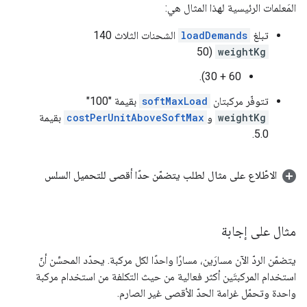
المَعلمات الرئيسية لهذا المثال هي:
تبلغ
loadDemands
الشحنات الثلاث 140
(50
weightKg
60 + 30).
تتوفّر مركبتان
softMaxLoad
بقيمة "100"
weightKg
و
costPerUnitAboveSoftMax
بقيمة
5.0.
الاطّلاع على مثال لطلب يتضمّن حدًا أقصى للتحميل السلس
مثال على إجابة
يتضمّن الردّ الآن مسارَين، مسارًا واحدًا لكل مركبة. يحدّد المحسِّن أنّ
استخدام المركبتَين أكثر فعالية من حيث التكلفة من استخدام مركبة
واحدة وتحمّل غرامة الحدّ الأقصى غير الصارم.