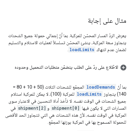
مثال على إجابة
يعرض الردّ المسار المحسّن للمركبة. بما أنّ إجمالي حمولة جميع الشحنات
يتجاوز سعة المركبة، ينشئ المحسّن تسلسلاً لعمليات الاستلام والتسليم
لضمان عدم انتهاك
loadLimits
.
الاطّلاع على ردّ على الطلب يتضمّن متطلبات التحميل وحدوده
بما أنّ
loadDemands
المجمّع للشحنات الثلاث (50 + 10 + 80 =
140) يتجاوز
loadLimits
للمركبة (100)، لا يمكن للمركبة استلام
جميع الشحنات في الوقت نفسه. لا تأخذ أداة التحسين في الاعتبار سوى
المسارات التي لا يكون فيها
shipment[0]
و
shipment[2]
في
المركبة في الوقت نفسه، لأنّ هذه الشحنات هي التي تتجاوز الحد الأقصى
للحمولة المسموح بها في المركبة بوزنها المجمّع.