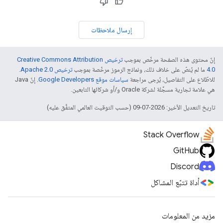
إرسال ملاحظات
إنّ محتوى هذه الصفحة مرخّص بموجب
ترخيص Creative Commons Attribution
4.0‏
ما لم يُنصّ على خلاف ذلك، ونماذج الرموز مرخّصة بموجب
ترخيص Apache 2.0‏
.
للاطّلاع على التفاصيل، يُرجى مراجعة
سياسات موقع Google Developers‏
. إنّ Java
هي علامة تجارية مسجَّلة لشركة Oracle و/أو شركائها التابعين.
تاريخ التعديل الأخير: 2026-07-09 (حسب التوقيت العالمي المتفَّق عليه)
Stack Overflow
GitHub
Discord
أداة تتبّع المشاكل
مزيد من المعلومات