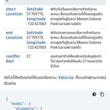
ตี้
start
latitude
:
พิกัดเริ่มต้นของเส้นทางสำหรับยาน
Location
37.759773,
พาหนะ ซึ่งตรงกับสถานที่ตั้งของศูนย์รับ
longitude
:
ฝากสุนัขที่อยู่ในสวน Mission Dolores
-122.427063
Park ในซานฟรานซิสโก
end
latitude
:
พิกัดปลายทางของเส้นทางสำหรับยาน
Location
37.759773,
พาหนะ ซึ่งตรงกับสถานที่ตั้งของศูนย์รับ
longitude
:
ฝากสุนัขที่อยู่ในสวน Mission Dolores
-122.427063
Park ในซานฟรานซิสโก
cost
Per
27
คุณจ่ายค่าจ้างให้คนขับรถรับส่งสุนัขเท่า
Hour
ไหร่ คุณจ่ายเงินให้คนขับ 27 ดอลลาร์ต่อ
ชั่วโมง
ต่อไปนี้คือตัวอย่างโค้ดของข้อความ
Vehicle
ที่รวมค่าสถานการณ์
ตัวอย่าง
{
"model"
:
{
"shipments"
:
[