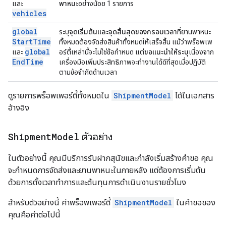
และ
พาหนะ
อย่างน้อย 1 รายการ
vehicles
global
ระบุ
จุดเริ่มต้นและจุดสิ้นสุดของกรอบเวลา
ที่ยานพาหนะ
Start
Time
ทั้งหมดต้องจัดส่งสินค้าทั้งหมดให้เสร็จสิ้น แม้ว่าพร็อพเพ
global
และ
อร์ตี้เหล่านี้จะไม่ใช่ข้อกำหนด แต่
ขอแนะนำให้ระบุ
เนื่องจาก
End
Time
เครื่องมือเพิ่มประสิทธิภาพจะทำงานได้ดีที่สุดเมื่อปฏิบัติ
ตามข้อจำกัดด้านเวลา
ดูรายการพร็อพเพอร์ตี้ทั้งหมดใน
ShipmentModel
ได้ในเอกสาร
อ้างอิง
Shipment
Model
ตัวอย่าง
ในตัวอย่างนี้ คุณมีบริการรับฝากสุนัขและกำลังเริ่มสร้างคำขอ คุณ
จะกำหนดการจัดส่งและยานพาหนะในภายหลัง แต่ต้องการเริ่มต้น
ด้วยการตั้งเวลาทำการและต้นทุนการดำเนินงานรายชั่วโมง
สำหรับตัวอย่างนี้ ค่าพร็อพเพอร์ตี้
ShipmentModel
ในคำขอของ
คุณคือค่าต่อไปนี้