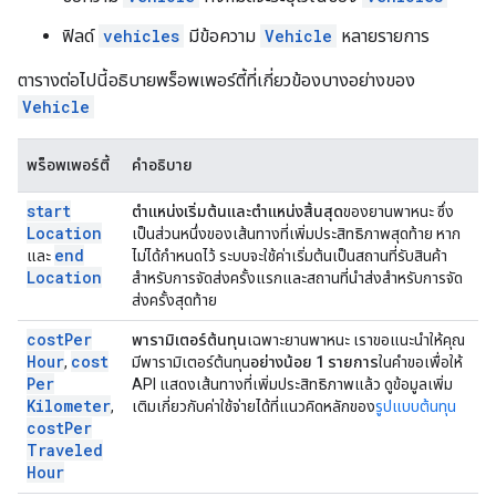
ฟิลด์
vehicles
มีข้อความ
Vehicle
หลายรายการ
ตารางต่อไปนี้อธิบายพร็อพเพอร์ตี้ที่เกี่ยวข้องบางอย่างของ
Vehicle
พร็อพเพอร์ตี้
คำอธิบาย
start
ตำแหน่งเริ่มต้นและตำแหน่งสิ้นสุด
ของยานพาหนะ ซึ่ง
Location
เป็นส่วนหนึ่งของเส้นทางที่เพิ่มประสิทธิภาพสุดท้าย หาก
end
และ
ไม่ได้กำหนดไว้ ระบบจะใช้ค่าเริ่มต้นเป็นสถานที่รับสินค้า
Location
สำหรับการจัดส่งครั้งแรกและสถานที่นำส่งสำหรับการจัด
ส่งครั้งสุดท้าย
cost
Per
พารามิเตอร์ต้นทุน
เฉพาะยานพาหนะ เราขอแนะนำให้คุณ
Hour
cost
,
มีพารามิเตอร์ต้นทุน
อย่างน้อย 1 รายการ
ในคำขอเพื่อให้
Per
API แสดงเส้นทางที่เพิ่มประสิทธิภาพแล้ว ดูข้อมูลเพิ่ม
Kilometer
,
เติมเกี่ยวกับค่าใช้จ่ายได้ที่แนวคิดหลักของ
รูปแบบต้นทุน
cost
Per
Traveled
Hour