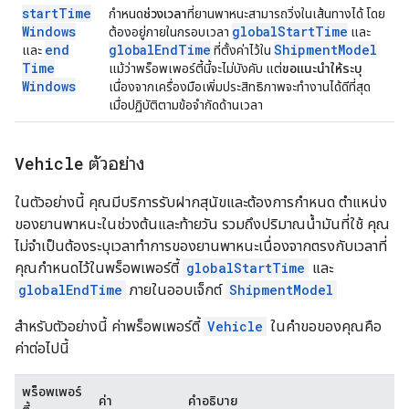
start
Time
กำหนด
ช่วงเวลา
ที่ยานพาหนะสามารถวิ่งในเส้นทางได้ โดย
Windows
global
Start
Time
ต้องอยู่ภายในกรอบเวลา
และ
end
global
End
Time
Shipment
Model
และ
ที่ตั้งค่าไว้ใน
Time
แม้ว่าพร็อพเพอร์ตี้นี้จะไม่บังคับ แต่
ขอแนะนำให้ระบุ
Windows
เนื่องจากเครื่องมือเพิ่มประสิทธิภาพจะทำงานได้ดีที่สุด
เมื่อปฏิบัติตามข้อจำกัดด้านเวลา
Vehicle
ตัวอย่าง
ในตัวอย่างนี้ คุณมีบริการรับฝากสุนัขและต้องการกำหนด ตำแหน่ง
ของยานพาหนะในช่วงต้นและท้ายวัน รวมถึงปริมาณน้ำมันที่ใช้ คุณ
ไม่จำเป็นต้องระบุเวลาทำการของยานพาหนะเนื่องจากตรงกับเวลาที่
คุณกำหนดไว้ในพร็อพเพอร์ตี้
globalStartTime
และ
globalEndTime
ภายในออบเจ็กต์
ShipmentModel
สำหรับตัวอย่างนี้ ค่าพร็อพเพอร์ตี้
Vehicle
ในคำขอของคุณคือ
ค่าต่อไปนี้
พร็อพเพอร์
ค่า
คำอธิบาย