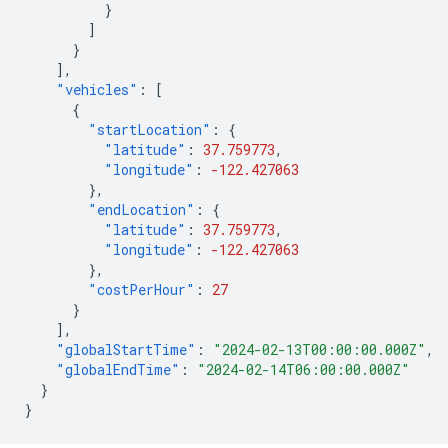
}
]
}
],
"vehicles"
:
[
{
"startLocation"
:
{
"latitude"
:
37.759773
,
"longitude"
:
-122.427063
},
"endLocation"
:
{
"latitude"
:
37.759773
,
"longitude"
:
-122.427063
},
"costPerHour"
:
27
}
],
"globalStartTime"
:
"2024-02-13T00:00:00.000Z"
,
"globalEndTime"
:
"2024-02-14T06:00:00.000Z"
}
}