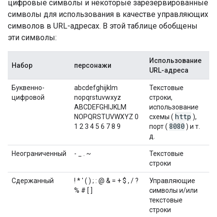
цифровые символы и некоторые зарезервированные
символы для использования в качестве управляющих
символов в URL-адресах. В этой таблице обобщены
эти символы:
Использование
Набор
персонажи
URL-адреса
Буквенно-
abcdefghijklm
Текстовые
цифровой
nopqrstuvwxyz
строки,
ABCDEFGHIJKLM
использование
http
NOPQRSTUVWXYZ 0
схемы (
),
8080
1 2 3 4 5 6 7 8 9
порт (
) и т.
д.
Неограниченный
- _ . ~
Текстовые
строки
Сдержанный
! * ' ( ) ; : @ & = + $ , / ?
Управляющие
% # [ ]
символы и/или
текстовые
строки