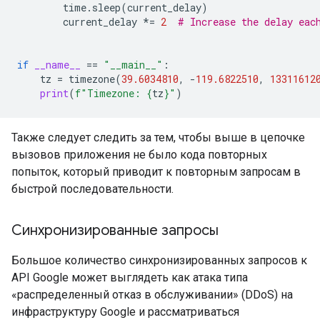
time
.
sleep
(
current_delay
)
current_delay
*=
2
# Increase the delay eac
if
__name__
==
"__main__"
:
tz
=
timezone
(
39.6034810
,
-
119.6822510
,
13311612
print
(
f
"Timezone: 
{
tz
}
"
)
Также следует следить за тем, чтобы выше в цепочке
вызовов приложения не было кода повторных
попыток, который приводит к повторным запросам в
быстрой последовательности.
Синхронизированные запросы
Большое количество синхронизированных запросов к
API Google может выглядеть как атака типа
«распределенный отказ в обслуживании» (DDoS) на
инфраструктуру Google и рассматриваться