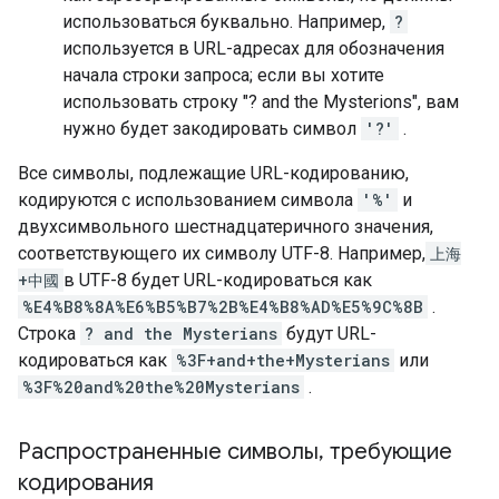
использоваться буквально. Например,
?
используется в URL-адресах для обозначения
начала строки запроса; если вы хотите
использовать строку "? and the Mysterions", вам
нужно будет закодировать символ
'?'
.
Все символы, подлежащие URL-кодированию,
кодируются с использованием символа
'%'
и
двухсимвольного шестнадцатеричного значения,
соответствующего их символу UTF-8. Например,
上海
+中國
в UTF-8 будет URL-кодироваться как
%E4%B8%8A%E6%B5%B7%2B%E4%B8%AD%E5%9C%8B
.
Строка
? and the Mysterians
будут URL-
кодироваться как
%3F+and+the+Mysterians
или
%3F%20and%20the%20Mysterians
.
Распространенные символы
,
требующие
кодирования