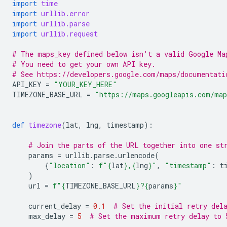
import
time
import
urllib.error
import
urllib.parse
import
urllib.request
# The maps_key defined below isn't a valid Google Ma
# You need to get your own API key.
# See https://developers.google.com/maps/documentati
API_KEY
=
"YOUR_KEY_HERE"
TIMEZONE_BASE_URL
=
"https://maps.googleapis.com/map
def
timezone
(
lat
,
lng
,
timestamp
):
# Join the parts of the URL together into one st
params
=
urllib
.
parse
.
urlencode
(
{
"location"
:
f
"
{
lat
}
,
{
lng
}
"
,
"timestamp"
:
t
)
url
=
f
"
{
TIMEZONE_BASE_URL
}
?
{
params
}
"
current_delay
=
0.1
# Set the initial retry del
max_delay
=
5
# Set the maximum retry delay to 