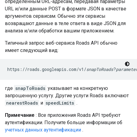
определенным URL-адресам, передавая параметры
URL и/или данные POST в формате JSON в качестве
аргументов сервисам. Обычно эти сервисы
возвращают данные в теле ответа в виде JSON для
анализа и/или обработки вашим приложением.
Типичный запрос веб-сервиса
Roads API
обычно
имеет следующий вид:
https://roads.googleapis.com/v1/
snapToRoads
?
paramete
где
snapToRoads
указывает на конкретную
запрошенную услугу. Другие услуги Roads включают
nearestRoads
и
speedLimits
.
Примечание
: Все приложения
Roads API
требуют
аутентификации. Получите больше информации об
учетных данных аутентификации
.