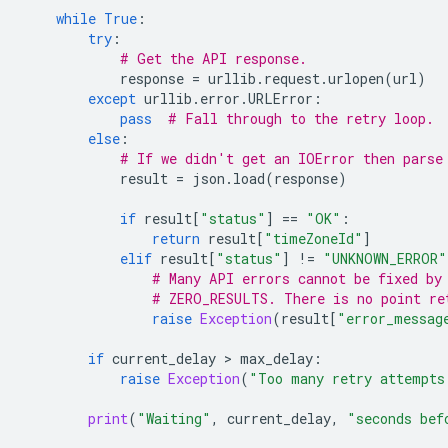
while
True
:
try
:
# Get the API response.
response
=
urllib
.
request
.
urlopen
(
url
)
except
urllib
.
error
.
URLError
:
pass
# Fall through to the retry loop.
else
:
# If we didn't get an IOError then parse
result
=
json
.
load
(
response
)
if
result
[
"status"
]
==
"OK"
:
return
result
[
"timeZoneId"
]
elif
result
[
"status"
]
!=
"UNKNOWN_ERROR"
# Many API errors cannot be fixed by
# ZERO_RESULTS. There is no point re
raise
Exception
(
result
[
"error_messag
if
current_delay
>
max_delay
:
raise
Exception
(
"Too many retry attempts
print
(
"Waiting"
,
current_delay
,
"seconds bef