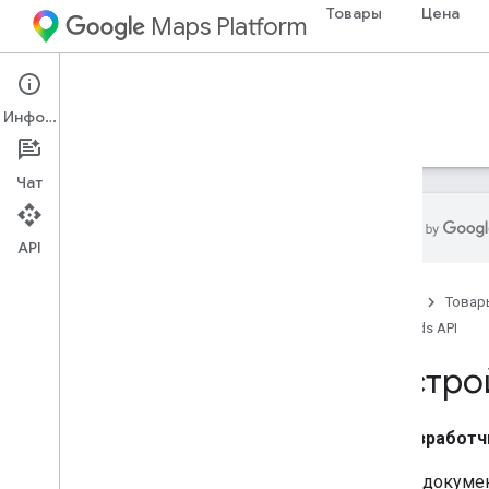
Товары
Цена
Maps Platform
Web Services
Roads API
Информация
Руководства
Ресурсы
Чат
API
Roads API
Главная
Товар
Обзор
Roads API
Настройка
Настро
Настройка API дорог
Разработч
Руководства для разработчиков
Привязать к дорогам
В этом докуме