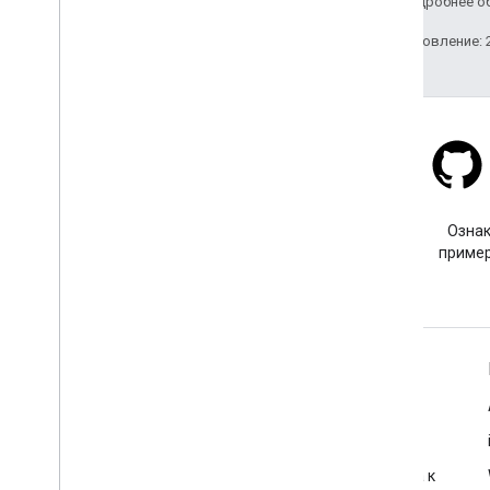
Apache 2.0
. Подробнее о
Последнее обновление: 2
Stack Overflow
Задайте вопрос с тегом
Ознак
google-maps.
пример
Подробнее
Часто задаваемые вопросы
Исследователь возможностей
Рекомендации по обеспечению безопасности доступа к