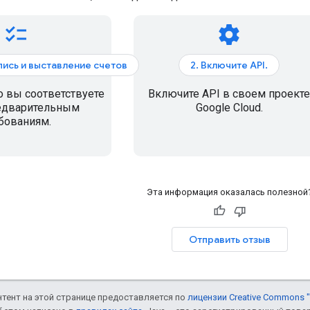
checklist
settings
апись и выставление счетов
2. Включите API.
о вы соответствуете
Включите API в своем проекте
едварительным
Google Cloud.
бованиям.
Эта информация оказалась полезной
Отправить отзыв
онтент на этой странице предоставляется по
лицензии Creative Commons "