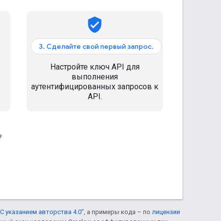
verified_user
3. Сделайте свой первый запрос.
Настройте ключ API для
выполнения
аутентифицированных запросов к
API.
?
С указанием авторства 4.0"
, а примеры кода – по
лицензии