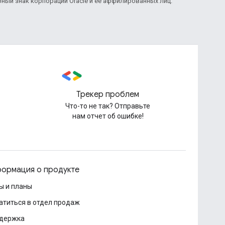
рный знак корпорации Oracle и ее аффилированных лиц.
Трекер проблем
Что-то не так? Отправьте
нам отчет об ошибке!
ормация о продукте
ы и планы
атиться в отдел продаж
держка