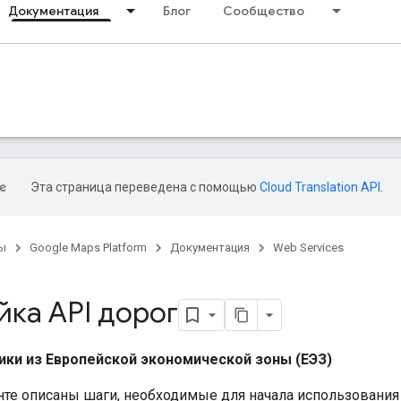
Документация
Блог
Сообщество
Эта страница переведена с помощью
Cloud Translation API
.
ы
Google Maps Platform
Документация
Web Services
йка API дорог
ики из Европейской экономической зоны (ЕЭЗ)
нте описаны шаги, необходимые для начала использовани