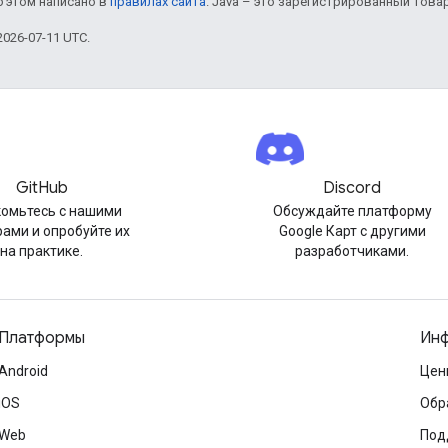
б этом написано в
правилах сайта
. Java – это зарегистрированный това
026-07-11 UTC.
GitHub
Discord
омьтесь с нашими
Обсуждайте платформу
ами и опробуйте их
Google Карт с другими
на практике.
разработчиками.
Платформы
Инф
Android
Цен
iOS
Обр
Web
Под