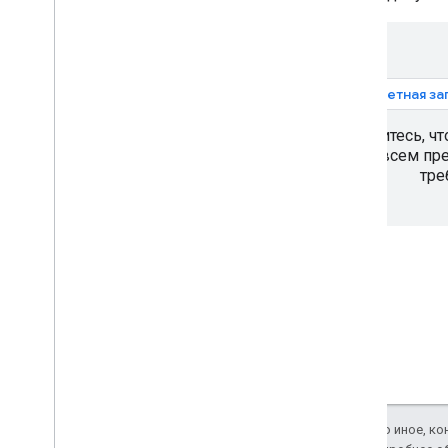
Ближайшие дороги
Ограничение скорости
Расширенные концепции
Устранение неполадок
1. Учетная з
Инспектор дорог
Убедитесь, чт
Рекомендации
всем пр
Лучшие практики веб-служб
тре
Клиентские библиотеки
Если не указано иное, к