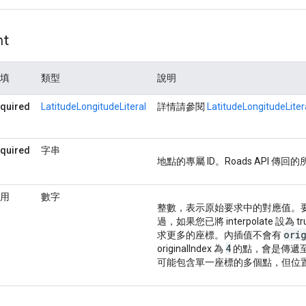
nt
填
類型
說明
equired
LatitudeLongitudeLiteral
詳情請參閱
LatitudeLongitudeLiter
equired
字串
地點的專屬 ID。Roads API 傳回
用
數字
整數，表示原始要求中的對應值。
過，如果您已將 interpolate
ori
求更多的座標。內插值不會有
4
originalIndex 為
的點，會是傳遞至
可能包含單一座標的多個點，但位置或 p