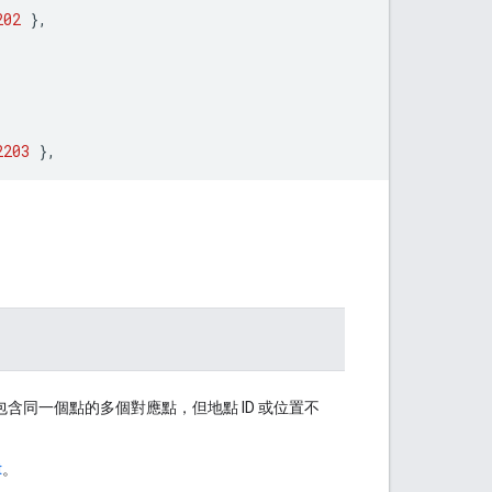
202
},
2203
},
含同一個點的多個對應點，但地點 ID 或位置不
t
。