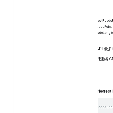
最近的道路
積分
速限
範例
進階概念
回應
疑難排解
NearestRoads
道路檢查器
SnappedPoint
LatitudeLongit
最佳做法
網路服務最佳做法
Roads API
最多
用戶端程式庫
如果使用連續 G
要求
傳送給 Neare
https://roads.go