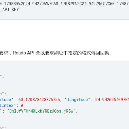
0.170880%2C24.942795%7C60.170879%2C24.942796%7C60.170877
_API_KEY
要求，
Roads API
會以要求網址中指定的格式傳回回應。
"
:
n"
:
itude"
:
60.170878428876755
,
"longitude"
:
24.94269540970
lIndex"
:
0
,
"
:
"ChIJfVFHrM0LkkYRBzUQos_jR5w"
,
n"
: