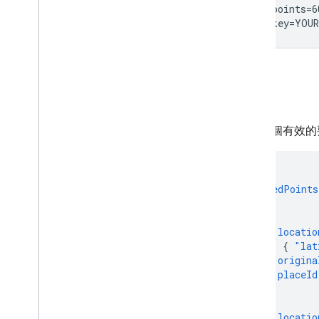
  ?points=6
  &key=YOUR
回應
對於每個有效的
{
"snappedPoints
[
{
"locatio
{
"lat
"origina
"placeId
},
{
"locatio