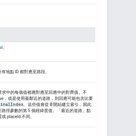
al
。
的所有地點 ID 都對應至路段。
要求中的每個值都應對應至回應中的對齊值。不
 設為 true，或是使用最鄰近的道路，則回應可能包含比要
ginalIndex
0
。這些值會從
開始建立索引，因此
路徑參數的第 5 個經緯度值。「最近的道路」點
laceId 不同。