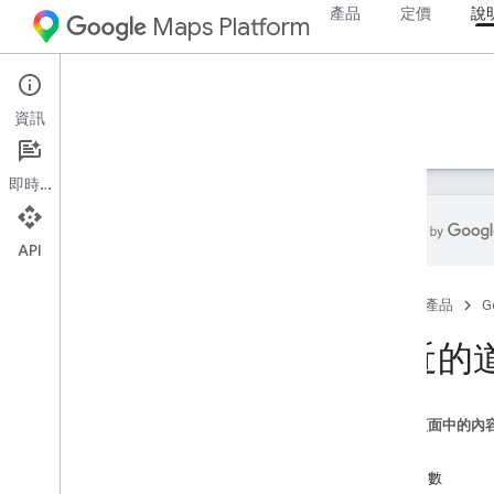
產品
定價
說
Maps Platform
Web Services
Roads API
資訊
指南
資源
即時通訊
API
Roads API
首頁
產品
G
總覽
最近的
設定
設定 Roads API
這個頁面中的內
開發人員指南
要求
對齊道路
必要參數