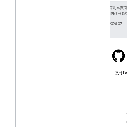
除非另有註明，否則本頁
和/或其關聯企業的註冊商
上次更新時間：2026-07-1
Stack Overflow
使用 google-maps 標記提出問
使用 F
題。
瞭解詳情
常見問題
API 挑選器