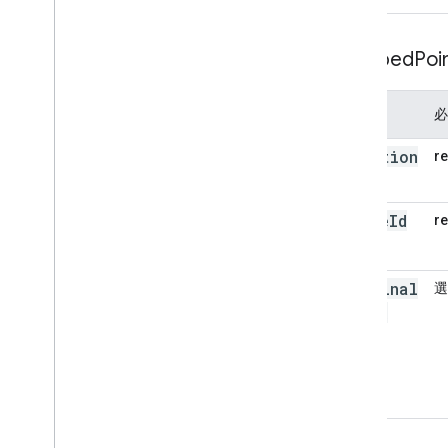
Snapped
Poi
欄位
必
location
r
place
Id
r
original
選
Index