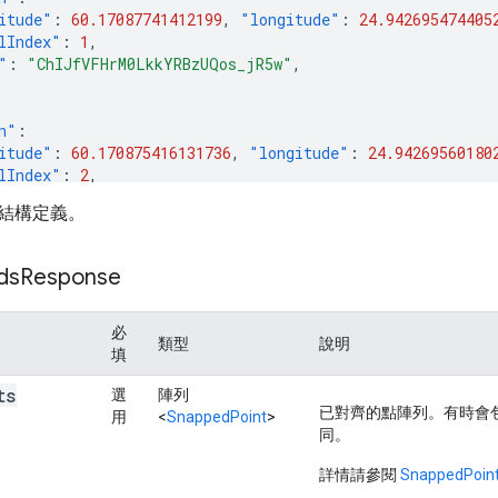
itude"
:
60.17087741412199
,
"longitude"
:
24.942695474405
lIndex"
:
1
,
"
:
"ChIJfVFHrM0LkkYRBzUQos_jR5w"
,
n"
:
itude"
:
60.170875416131736
,
"longitude"
:
24.94269560180
lIndex"
:
2
,
"
:
"ChIJfVFHrM0LkkYRBzUQos_jR5w"
,
結構定義。
ds
Response
必
類型
說明
填
ts
選
陣列
已對齊的點陣列。有時會包
用
<
SnappedPoint
>
同。
詳情請參閱
SnappedPoin