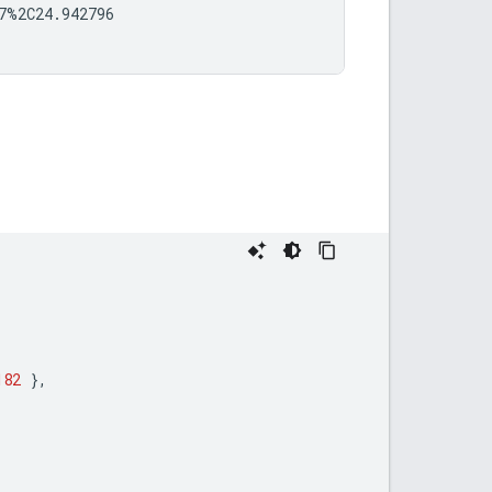
%2C24.942796

182
},