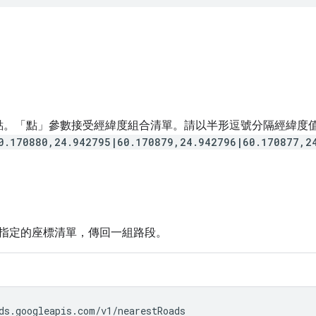
點。「點」參數接受經緯度組合清單。請以半形逗號分隔經緯度值
0.170880,24.942795|60.170879,24.942796|60.170877,2
指定的座標清單，傳回一組路段。
ds.googleapis.com/v1/nearestRoads
