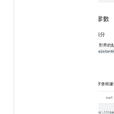
必要參數
積分
要對齊的
points=6
範例
下列要求會根據
網址
curl
https://roa