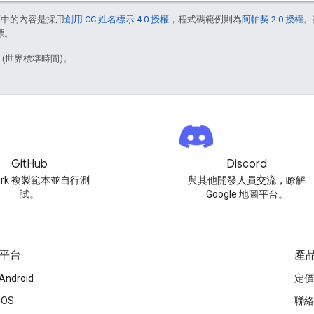
面中的內容是採用
創用 CC 姓名標示 4.0 授權
，程式碼範例則為
阿帕契 2.0 授權
。
標。
1 (世界標準時間)。
GitHub
Discord
ork 複製範本並自行測
與其他開發人員交流，瞭解
試。
Google 地圖平台。
平台
產
Android
定價
iOS
聯絡