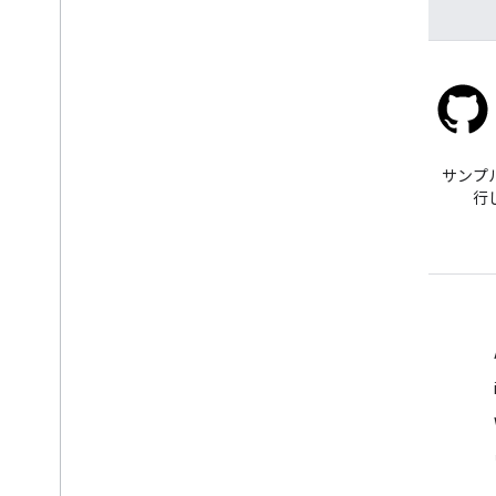
Stack Overflow
google-maps タグで質問でき
サンプ
ます。
行
詳細
よくある質問
API Picker
API の保護に関するベスト プラクティス
ウェブサービスの使用を最適化する