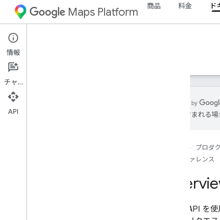
商品
料金
ド
Maps Platform
Environment
Pollen API
情報
ガイド
リファレンス
リソース
チャット
API
誤りが含まれる場
概要
Pollen API リファレンス
ホーム
プロダ
REST リファレンス
リファレンス
RPC リファレンス
Overvi
Pollen A