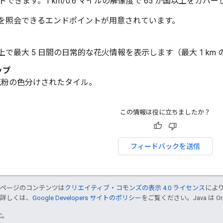
できます。1 km/0.6 マイルの解像度で 65 か国以上をカバ
以下を照会できるエンドポイントが用意されています。
以上で最大 5 日間の日常的な花火情報を表示します（最大 1 km
ップ
花粉の色分けされたタイル。
この情報は役に立ちましたか？
フィードバックを送信
のページのコンテンツは
クリエイティブ・コモンズの表示 4.0 ライセンス
によ
。詳しくは、
Google Developers サイトのポリシー
をご覧ください。Java は 
TC。