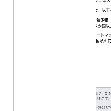
ータをリクエスト
API には、
天気予報
65 か国
ヒートマ
3 種類の
特に記載のない限り、こ
により使用許諾されます
最終更新日 2025-08-29 U