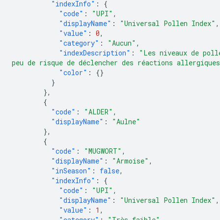
"indexInfo"
:
{
"code"
:
"UPI"
,
"displayName"
:
"Universal Pollen Index"
,
"value"
:
0
,
"category"
:
"Aucun"
,
"indexDescription"
:
"Les niveaux de poll
peu de risque de déclencher des réactions allergique
"color"
:
{}
}
},
{
"code"
:
"ALDER"
,
"displayName"
:
"Aulne"
},
{
"code"
:
"MUGWORT"
,
"displayName"
:
"Armoise"
,
"inSeason"
:
false
,
"indexInfo"
:
{
"code"
:
"UPI"
,
"displayName"
:
"Universal Pollen Index"
,
"value"
:
1
,
"category"
:
"Très faible"
,