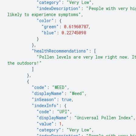
"category"
:
"Very Low"
,
"indexDescription"
:
"People with very hi
likely to experience symptoms"
,
"color"
:
{
"green"
:
0.61960787
,
"blue"
:
0.22745098
}
},
"healthRecommendations"
:
[
"Pollen levels are very low right now. I
the outdoors!"
]
},
{
"code"
:
"WEED"
,
"displayName"
:
"Weed"
,
"inSeason"
:
true
,
"indexInfo"
:
{
"code"
:
"UPI"
,
"displayName"
:
"Universal Pollen Index"
,
"value"
:
1
,
"category"
:
"Very Low"
,
"indexDescription"
:
"People with very hi