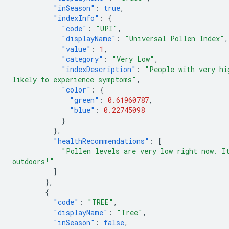
"inSeason"
:
true
,
"indexInfo"
:
{
"code"
:
"UPI"
,
"displayName"
:
"Universal Pollen Index"
,
"value"
:
1
,
"category"
:
"Very Low"
,
"indexDescription"
:
"People with very hi
likely to experience symptoms"
,
"color"
:
{
"green"
:
0.61960787
,
"blue"
:
0.22745098
}
},
"healthRecommendations"
:
[
"Pollen levels are very low right now. I
outdoors!"
]
},
{
"code"
:
"TREE"
,
"displayName"
:
"Tree"
,
"inSeason"
:
false
,