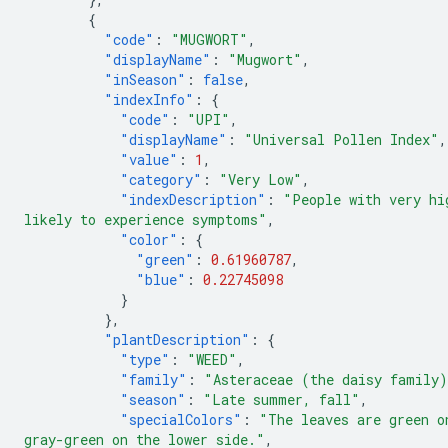
{
"code"
:
"MUGWORT"
,
"displayName"
:
"Mugwort"
,
"inSeason"
:
false
,
"indexInfo"
:
{
"code"
:
"UPI"
,
"displayName"
:
"Universal Pollen Index"
,
"value"
:
1
,
"category"
:
"Very Low"
,
"indexDescription"
:
"People with very hi
likely to experience symptoms"
,
"color"
:
{
"green"
:
0.61960787
,
"blue"
:
0.22745098
}
},
"plantDescription"
:
{
"type"
:
"WEED"
,
"family"
:
"Asteraceae (the daisy family
"season"
:
"Late summer, fall"
,
"specialColors"
:
"The leaves are green o
gray-green on the lower side."
,