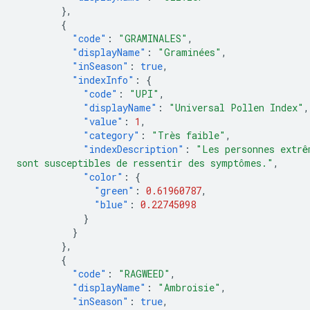
},
{
"code"
:
"GRAMINALES"
,
"displayName"
:
"Graminées"
,
"inSeason"
:
true
,
"indexInfo"
:
{
"code"
:
"UPI"
,
"displayName"
:
"Universal Pollen Index"
,
"value"
:
1
,
"category"
:
"Très faible"
,
"indexDescription"
:
"Les personnes extrê
sont susceptibles de ressentir des symptômes."
,
"color"
:
{
"green"
:
0.61960787
,
"blue"
:
0.22745098
}
}
},
{
"code"
:
"RAGWEED"
,
"displayName"
:
"Ambroisie"
,
"inSeason"
:
true
,