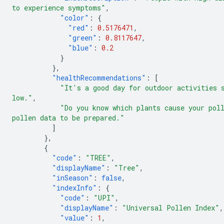
to experience symptoms"
,
"color"
:
{
"red"
:
0.5176471
,
"green"
:
0.8117647
,
"blue"
:
0.2
}
},
"healthRecommendations"
:
[
"It's a good day for outdoor activities 
low."
,
"Do you know which plants cause your pol
pollen data to be prepared."
]
},
{
"code"
:
"TREE"
,
"displayName"
:
"Tree"
,
"inSeason"
:
false
,
"indexInfo"
:
{
"code"
:
"UPI"
,
"displayName"
:
"Universal Pollen Index"
,
"value"
:
1
,