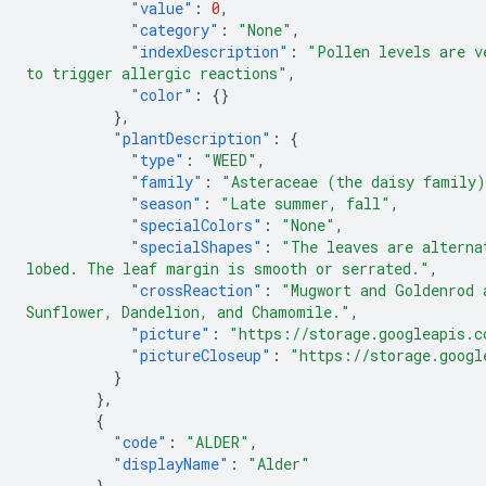
"value"
:
0
,
"category"
:
"None"
,
"indexDescription"
:
"Pollen levels are v
to trigger allergic reactions"
,
"color"
:
{}
},
"plantDescription"
:
{
"type"
:
"WEED"
,
"family"
:
"Asteraceae (the daisy family
"season"
:
"Late summer, fall"
,
"specialColors"
:
"None"
,
"specialShapes"
:
"The leaves are alterna
lobed. The leaf margin is smooth or serrated."
,
"crossReaction"
:
"Mugwort and Goldenrod 
Sunflower, Dandelion, and Chamomile."
,
"picture"
:
"https://storage.googleapis.c
"pictureCloseup"
:
"https://storage.googl
}
},
{
"code"
:
"ALDER"
,
"displayName"
:
"Alder"
},