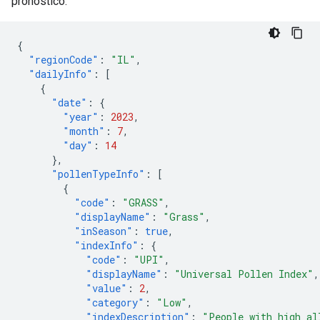
pronóstico.
{
"regionCode"
:
"IL"
,
"dailyInfo"
:
[
{
"date"
:
{
"year"
:
2023
,
"month"
:
7
,
"day"
:
14
},
"pollenTypeInfo"
:
[
{
"code"
:
"GRASS"
,
"displayName"
:
"Grass"
,
"inSeason"
:
true
,
"indexInfo"
:
{
"code"
:
"UPI"
,
"displayName"
:
"Universal Pollen Index"
,
"value"
:
2
,
"category"
:
"Low"
,
"indexDescription"
:
"People with high al