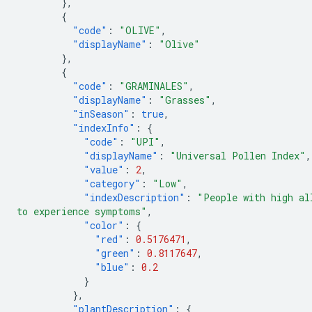
},
{
"code"
:
"OLIVE"
,
"displayName"
:
"Olive"
},
{
"code"
:
"GRAMINALES"
,
"displayName"
:
"Grasses"
,
"inSeason"
:
true
,
"indexInfo"
:
{
"code"
:
"UPI"
,
"displayName"
:
"Universal Pollen Index"
,
"value"
:
2
,
"category"
:
"Low"
,
"indexDescription"
:
"People with high al
to experience symptoms"
,
"color"
:
{
"red"
:
0.5176471
,
"green"
:
0.8117647
,
"blue"
:
0.2
}
},
"plantDescription"
:
{