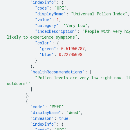
"indexInfo"
:
{
"code"
:
"UPI"
,
"displayName"
:
"Universal Pollen Index"
,
"value"
:
1
,
"category"
:
"Very Low"
,
"indexDescription"
:
"People with very hi
likely to experience symptoms"
,
"color"
:
{
"green"
:
0.61960787
,
"blue"
:
0.22745098
}
},
"healthRecommendations"
:
[
"Pollen levels are very low right now. I
outdoors!"
]
},
{
"code"
:
"WEED"
,
"displayName"
:
"Weed"
,
"inSeason"
:
true
,
"indexInfo"
:
{
"code"
:
"UPI"
,