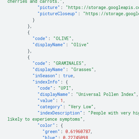
cherries and carrots."
,
"picture"
:
"https://storage.googleapis.c
"pictureCloseup"
:
"https://storage.googl
}
},
{
"code"
:
"OLIVE"
,
"displayName"
:
"Olive"
},
{
"code"
:
"GRAMINALES"
,
"displayName"
:
"Grasses"
,
"inSeason"
:
true
,
"indexInfo"
:
{
"code"
:
"UPI"
,
"displayName"
:
"Universal Pollen Index"
,
"value"
:
1
,
"category"
:
"Very Low"
,
"indexDescription"
:
"People with very hi
likely to experience symptoms"
,
"color"
:
{
"green"
:
0.61960787
,
"blue"
:
0.22745098