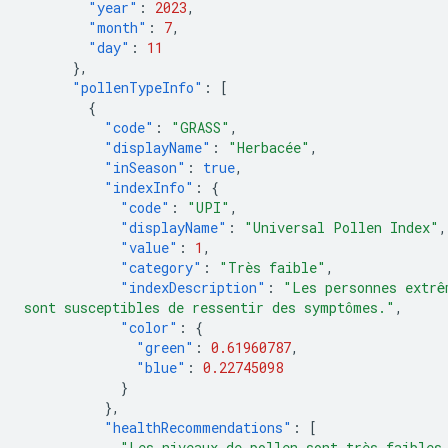
"year"
:
2023
,
"month"
:
7
,
"day"
:
11
},
"pollenTypeInfo"
:
[
{
"code"
:
"GRASS"
,
"displayName"
:
"Herbacée"
,
"inSeason"
:
true
,
"indexInfo"
:
{
"code"
:
"UPI"
,
"displayName"
:
"Universal Pollen Index"
,
"value"
:
1
,
"category"
:
"Très faible"
,
"indexDescription"
:
"Les personnes extrê
sont susceptibles de ressentir des symptômes."
,
"color"
:
{
"green"
:
0.61960787
,
"blue"
:
0.22745098
}
},
"healthRecommendations"
:
[
"Les niveaux de pollen sont très faibles