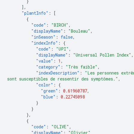
}
],
"plantInfo"
:
[
{
"code"
:
"BIRCH"
,
"displayName"
:
"Bouleau"
,
"inSeason"
:
false
,
"indexInfo"
:
{
"code"
:
"UPI"
,
"displayName"
:
"Universal Pollen Index"
,
"value"
:
1
,
"category"
:
"Très faible"
,
"indexDescription"
:
"Les personnes extrê
sont susceptibles de ressentir des symptômes."
,
"color"
:
{
"green"
:
0.61960787
,
"blue"
:
0.22745098
}
}
},
{
"code"
:
"OLIVE"
,
"displayName"
:
"Olivier"