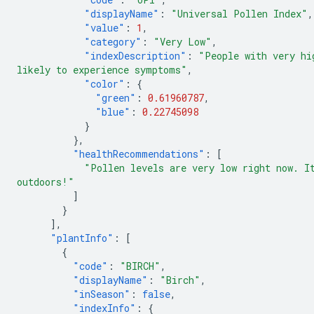
"displayName"
:
"Universal Pollen Index"
,
"value"
:
1
,
"category"
:
"Very Low"
,
"indexDescription"
:
"People with very hi
likely to experience symptoms"
,
"color"
:
{
"green"
:
0.61960787
,
"blue"
:
0.22745098
}
},
"healthRecommendations"
:
[
"Pollen levels are very low right now. I
outdoors!"
]
}
],
"plantInfo"
:
[
{
"code"
:
"BIRCH"
,
"displayName"
:
"Birch"
,
"inSeason"
:
false
,
"indexInfo"
:
{