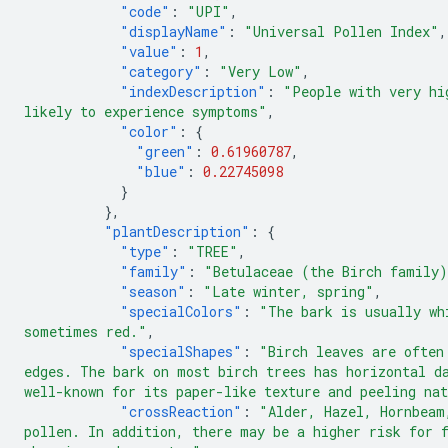
"code"
:
"UPI"
,
"displayName"
:
"Universal Pollen Index"
,
"value"
:
1
,
"category"
:
"Very Low"
,
"indexDescription"
:
"People with very hi
likely to experience symptoms"
,
"color"
:
{
"green"
:
0.61960787
,
"blue"
:
0.22745098
}
},
"plantDescription"
:
{
"type"
:
"TREE"
,
"family"
:
"Betulaceae (the Birch family
"season"
:
"Late winter, spring"
,
"specialColors"
:
"The bark is usually wh
sometimes red."
,
"specialShapes"
:
"Birch leaves are often
edges. The bark on most birch trees has horizontal d
well-known for its paper-like texture and peeling na
"crossReaction"
:
"Alder, Hazel, Hornbeam
pollen. In addition, there may be a higher risk for 