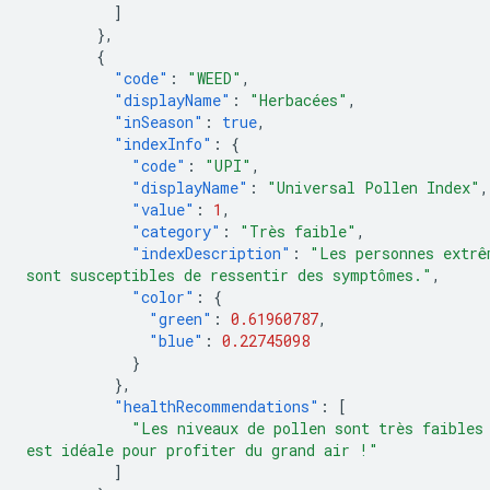
]
},
{
"code"
:
"WEED"
,
"displayName"
:
"Herbacées"
,
"inSeason"
:
true
,
"indexInfo"
:
{
"code"
:
"UPI"
,
"displayName"
:
"Universal Pollen Index"
,
"value"
:
1
,
"category"
:
"Très faible"
,
"indexDescription"
:
"Les personnes extrê
sont susceptibles de ressentir des symptômes."
,
"color"
:
{
"green"
:
0.61960787
,
"blue"
:
0.22745098
}
},
"healthRecommendations"
:
[
"Les niveaux de pollen sont très faibles
est idéale pour profiter du grand air !"
]