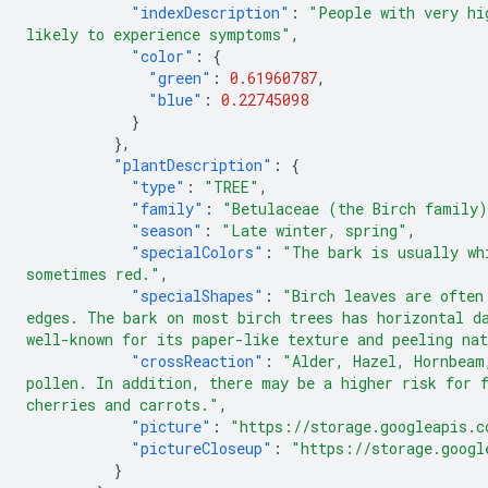
"indexDescription"
:
"People with very hi
likely to experience symptoms"
,
"color"
:
{
"green"
:
0.61960787
,
"blue"
:
0.22745098
}
},
"plantDescription"
:
{
"type"
:
"TREE"
,
"family"
:
"Betulaceae (the Birch family
"season"
:
"Late winter, spring"
,
"specialColors"
:
"The bark is usually wh
sometimes red."
,
"specialShapes"
:
"Birch leaves are often
edges. The bark on most birch trees has horizontal d
well-known for its paper-like texture and peeling na
"crossReaction"
:
"Alder, Hazel, Hornbeam
pollen. In addition, there may be a higher risk for 
cherries and carrots."
,
"picture"
:
"https://storage.googleapis.c
"pictureCloseup"
:
"https://storage.googl
}