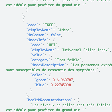
est idéale pour profiter du grand air !"
]
},
{
"code"
:
"TREE"
,
"displayName"
:
"Arbre"
,
"inSeason"
:
false
,
"indexInfo"
:
{
"code"
:
"UPI"
,
"displayName"
:
"Universal Pollen Index"
,
"value"
:
1
,
"category"
:
"Très faible"
,
"indexDescription"
:
"Les personnes extrê
sont susceptibles de ressentir des symptômes."
,
"color"
:
{
"green"
:
0.61960787
,
"blue"
:
0.22745098
}
},
"healthRecommendations"
:
[
"Les niveaux de pollen sont très faibles
est idéale pour profiter du grand air !"