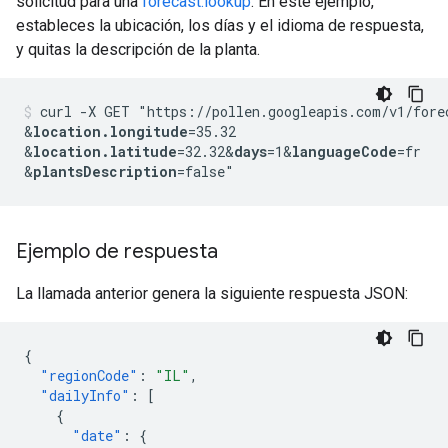
solicitud para una
forecast:lookup
. En este ejemplo,
estableces la ubicación, los días y el idioma de respuesta,
y quitas la descripción de la planta.
curl -X GET "https://pollen.googleapis.com/v1/fore
&
location.longitude
=35.32
&
location.latitude
=32.32
&
days
=1
&
languageCode
=fr
&
plantsDescription
Ejemplo de respuesta
La llamada anterior genera la siguiente respuesta JSON:
{
"regionCode"
:
"IL"
,
"dailyInfo"
:
[
{
"date"
:
{