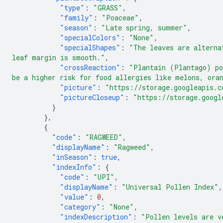
"type"
:
"GRASS"
,
"family"
:
"Poaceae"
,
"season"
:
"Late spring, summer"
,
"specialColors"
:
"None"
,
"specialShapes"
:
"The leaves are alterna
leaf margin is smooth."
,
"crossReaction"
:
"Plantain (Plantago) po
be a higher risk for food allergies like melons, ora
"picture"
:
"https://storage.googleapis.c
"pictureCloseup"
:
"https://storage.googl
}
},
{
"code"
:
"RAGWEED"
,
"displayName"
:
"Ragweed"
,
"inSeason"
:
true
,
"indexInfo"
:
{
"code"
:
"UPI"
,
"displayName"
:
"Universal Pollen Index"
,
"value"
:
0
,
"category"
:
"None"
,
"indexDescription"
:
"Pollen levels are v