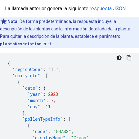
La llamada anterior genera la siguiente
respuesta JSON
.
Nota:
De forma predeterminada, la respuesta incluye la
descripción de las plantas con la información detallada de la planta.
Para quitar la descripción de la planta, establece el parámetro
plantsDescription
en 0.
{
"regionCode"
:
"IL"
,
"dailyInfo"
:
[
{
"date"
:
{
"year"
:
2023
,
"month"
:
7
,
"day"
:
11
},
"pollenTypeInfo"
:
[
{
"code"
:
"GRASS"
,
"displayName"
:
"Grass"
,