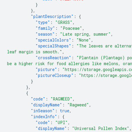
}
},
"plantDescription"
:
{
"type"
:
"GRASS"
,
"family"
:
"Poaceae"
,
"season"
:
"Late spring, summer"
,
"specialColors"
:
"None"
,
"specialShapes"
:
"The leaves are alterna
leaf margin is smooth."
,
"crossReaction"
:
"Plantain (Plantago) po
be a higher risk for food allergies like melons, ora
"picture"
:
"https://storage.googleapis.c
"pictureCloseup"
:
"https://storage.googl
}
},
{
"code"
:
"RAGWEED"
,
"displayName"
:
"Ragweed"
,
"inSeason"
:
true
,
"indexInfo"
:
{
"code"
:
"UPI"
,
"displayName"
:
"Universal Pollen Index"
,