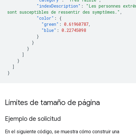
"indexDescription"
:
"Les personnes extrê
sont susceptibles de ressentir des symptômes."
,
"color"
:
{
"green"
:
0.61960787
,
"blue"
:
0.22745098
}
}
}
]
}
]
}
Límites de tamaño de página
Ejemplo de solicitud
En el siguiente código, se muestra cómo construir una