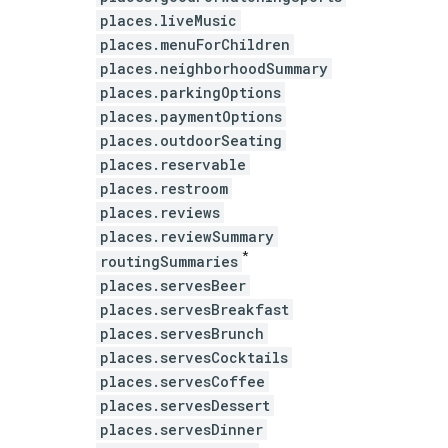
places.liveMusic
places.menuForChildren
places.neighborhoodSummary
places.parkingOptions
places.paymentOptions
places.outdoorSeating
places.reservable
places.restroom
places.reviews
places.reviewSummary
*
routingSummaries
places.servesBeer
places.servesBreakfast
places.servesBrunch
places.servesCocktails
places.servesCoffee
places.servesDessert
places.servesDinner