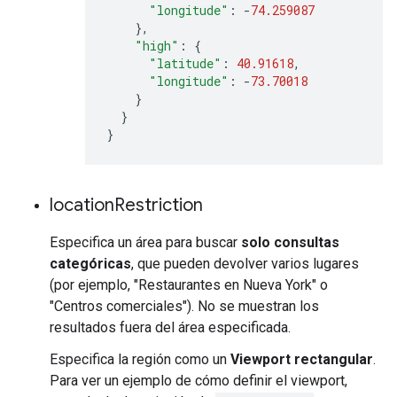
"longitude"
:
-
74.259087
},
"high"
:
{
"latitude"
:
40.91618
,
"longitude"
:
-
73.70018
}
}
}
location
Restriction
Especifica un área para buscar
solo consultas
categóricas
, que pueden devolver varios lugares
(por ejemplo, "Restaurantes en Nueva York" o
"Centros comerciales"). No se muestran los
resultados fuera del área especificada.
Especifica la región como un
Viewport rectangular
.
Para ver un ejemplo de cómo definir el viewport,