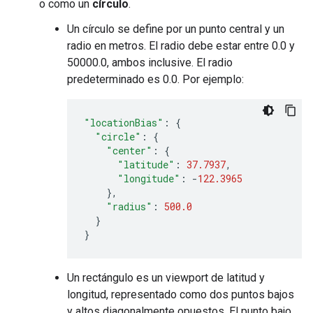
o como un
círculo
.
Un círculo se define por un punto central y un
radio en metros. El radio debe estar entre 0.0 y
50000.0, ambos inclusive. El radio
predeterminado es 0.0. Por ejemplo:
"locationBias"
:
{
"circle"
:
{
"center"
:
{
"latitude"
:
37.7937
,
"longitude"
:
-
122.3965
},
"radius"
:
500.0
}
}
Un rectángulo es un viewport de latitud y
longitud, representado como dos puntos bajos
y altos diagonalmente opuestos. El punto bajo