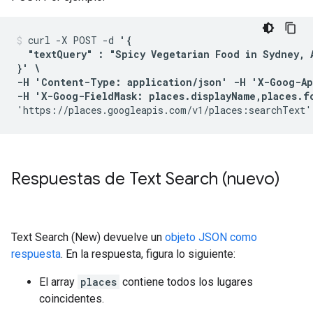
curl -X POST -d 
'{

  "textQuery" : "Spicy Vegetarian Food in Sydney, A
}' \

-H 'Content-Type: application/json' -H 'X-Goog-Ap
-H 'X-Goog-FieldMask: places.displayName,places.f
'https://places.googleapis.com/v1/places:searchText'
Respuestas de Text Search (nuevo)
Text Search (New) devuelve un
objeto JSON como
respuesta
. En la respuesta, figura lo siguiente:
El array
places
contiene todos los lugares
coincidentes.