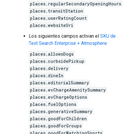
places.regularSecondaryOpeningHours
places.transitStation
places.userRatingCount
places.websiteUri
Los siguientes campos activan el
SKU de
Text Search Enterprise + Atmosphere
:
places.allowsDogs
places.curbsidePickup
places.delivery
places.dineIn
places.editorialSummary
places.evChargeAmenitySummary
places.evChargeOptions
places.fuelOptions
places.generativeSummary
places.goodForChildren
places.goodForGroups
places.goodForWatchingSports