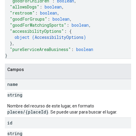
"goodForChildren"
: 
boolean
,
"allowsDogs"
: 
boolean
,
"restroom"
: 
boolean
,
"goodForGroups"
: 
boolean
,
"goodForWatchingSports"
: 
boolean
,
"accessibilityOptions"
: 
{
object (
AccessibilityOptions
)
}
,
"pureServiceAreaBusiness"
: 
boolean
}
Campos
name
string
Nombre del recurso de este lugar, en formato
places/{placeId}
. Se puede usar para buscar el lugar.
id
string