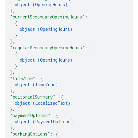
object (
OpeningHours
)
}
,
"currentSecondaryOpeningHours"
: 
[
{
object (
OpeningHours
)
}
]
,
"regularSecondaryOpeningHours"
: 
[
{
object (
OpeningHours
)
}
]
,
"timeZone"
: 
{
object (
TimeZone
)
}
,
"editorialSummary"
: 
{
object (
LocalizedText
)
}
,
"paymentOptions"
: 
{
object (
PaymentOptions
)
}
,
"parkingOptions"
: 
{