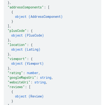
}
,
"addressComponents"
: 
[
{
object (
AddressComponent
)
}
]
,
"plusCode"
: 
{
object (
PlusCode
)
}
,
"location"
: 
{
object (
LatLng
)
}
,
"viewport"
: 
{
object (
Viewport
)
}
,
"rating"
: 
number
,
"googleMapsUri"
: 
string
,
"websiteUri"
: 
string
,
"reviews"
: 
[
{
object (
Review
)
}