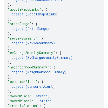
}
,
"googleMapsLinks"
: 
{
object (
GoogleMapsLinks
)
}
,
"priceRange"
: 
{
object (
PriceRange
)
}
,
"reviewSummary"
: 
{
object (
ReviewSummary
)
}
,
"evChargeAmenitySummary"
: 
{
object (
EvChargeAmenitySummary
)
}
,
"neighborhoodSummary"
: 
{
object (
NeighborhoodSummary
)
}
,
"consumerAlert"
: 
{
object (
ConsumerAlert
)
}
,
"movedPlace"
: 
string
,
"movedPlaceId"
: 
string
,
"transitStation"
: 
{