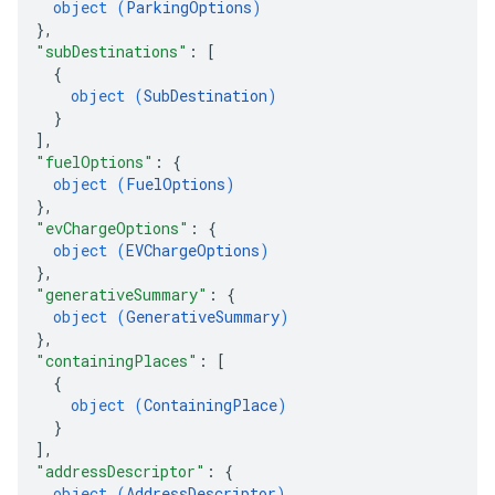
object (
ParkingOptions
)
}
,
"subDestinations"
: 
[
{
object (
SubDestination
)
}
]
,
"fuelOptions"
: 
{
object (
FuelOptions
)
}
,
"evChargeOptions"
: 
{
object (
EVChargeOptions
)
}
,
"generativeSummary"
: 
{
object (
GenerativeSummary
)
}
,
"containingPlaces"
: 
[
{
object (
ContainingPlace
)
}
]
,
"addressDescriptor"
: 
{
object (
AddressDescriptor
)