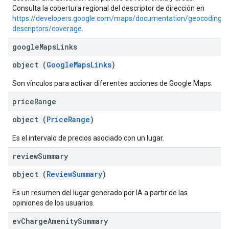
Consulta la cobertura regional del descriptor de dirección en
https://developers.google.com/maps/documentation/geocoding/a
descriptors/coverage
.
google
Maps
Links
object (
GoogleMapsLinks
)
Son vínculos para activar diferentes acciones de Google Maps.
price
Range
object (
PriceRange
)
Es el intervalo de precios asociado con un lugar.
review
Summary
object (
ReviewSummary
)
Es un resumen del lugar generado por IA a partir de las
opiniones de los usuarios.
ev
Charge
Amenity
Summary