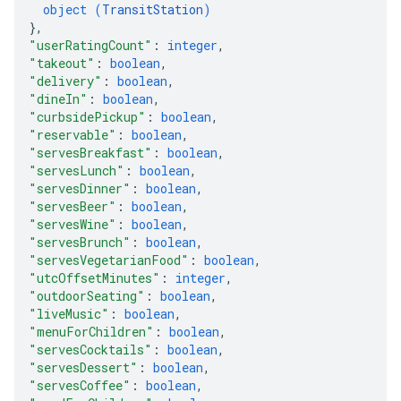
object (
TransitStation
)
}
,
"userRatingCount"
: 
integer
,
"takeout"
: 
boolean
,
"delivery"
: 
boolean
,
"dineIn"
: 
boolean
,
"curbsidePickup"
: 
boolean
,
"reservable"
: 
boolean
,
"servesBreakfast"
: 
boolean
,
"servesLunch"
: 
boolean
,
"servesDinner"
: 
boolean
,
"servesBeer"
: 
boolean
,
"servesWine"
: 
boolean
,
"servesBrunch"
: 
boolean
,
"servesVegetarianFood"
: 
boolean
,
"utcOffsetMinutes"
: 
integer
,
"outdoorSeating"
: 
boolean
,
"liveMusic"
: 
boolean
,
"menuForChildren"
: 
boolean
,
"servesCocktails"
: 
boolean
,
"servesDessert"
: 
boolean
,
"servesCoffee"
: 
boolean
,