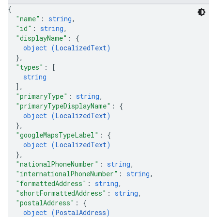
{
"name"
: 
string
,
"id"
: 
string
,
"displayName"
: 
{
object (
LocalizedText
)
}
,
"types"
: 
[
string
]
,
"primaryType"
: 
string
,
"primaryTypeDisplayName"
: 
{
object (
LocalizedText
)
}
,
"googleMapsTypeLabel"
: 
{
object (
LocalizedText
)
}
,
"nationalPhoneNumber"
: 
string
,
"internationalPhoneNumber"
: 
string
,
"formattedAddress"
: 
string
,
"shortFormattedAddress"
: 
string
,
"postalAddress"
: 
{
object (
PostalAddress
)