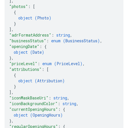
]
,
"photos"
: 
[
{
object (
Photo
)
}
]
,
"adrFormatAddress"
: 
string
,
"businessStatus"
: 
enum (
BusinessStatus
)
,
"openingDate"
: 
{
object (
Date
)
}
,
"priceLevel"
: 
enum (
PriceLevel
)
,
"attributions"
: 
[
{
object (
Attribution
)
}
]
,
"iconMaskBaseUri"
: 
string
,
"iconBackgroundColor"
: 
string
,
"currentOpeningHours"
: 
{
object (
OpeningHours
)
}
,
"regularOpeningHours"
: 
{