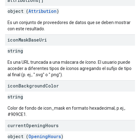
attributions[]
object (
Attribution
)
Es un conjunto de proveedores de datos que se deben mostrar
con este resultado.
icon
Mask
Base
Uri
string
Es una URL truncada a una máscara de ícono. El usuario puede
acceder a diferentes tipos de íconos agregando el sufijo de tipo
al final (p. ej., ".svg" o ".png").
icon
Background
Color
string
Color de fondo de icon_mask en formato hexadecimal, p.ej.,
#909CE1.
current
Opening
Hours
object (
OpeningHours
)