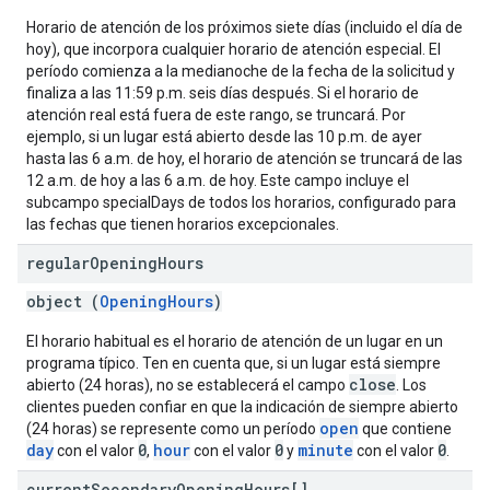
Horario de atención de los próximos siete días (incluido el día de
hoy), que incorpora cualquier horario de atención especial. El
período comienza a la medianoche de la fecha de la solicitud y
finaliza a las 11:59 p.m. seis días después. Si el horario de
atención real está fuera de este rango, se truncará. Por
ejemplo, si un lugar está abierto desde las 10 p.m. de ayer
hasta las 6 a.m. de hoy, el horario de atención se truncará de las
12 a.m. de hoy a las 6 a.m. de hoy. Este campo incluye el
subcampo specialDays de todos los horarios, configurado para
las fechas que tienen horarios excepcionales.
regular
Opening
Hours
object (
OpeningHours
)
El horario habitual es el horario de atención de un lugar en un
programa típico. Ten en cuenta que, si un lugar está siempre
close
abierto (24 horas), no se establecerá el campo
. Los
clientes pueden confiar en que la indicación de siempre abierto
open
(24 horas) se represente como un período
que contiene
day
0
hour
0
minute
0
con el valor
,
con el valor
y
con el valor
.
current
Secondary
Opening
Hours[]