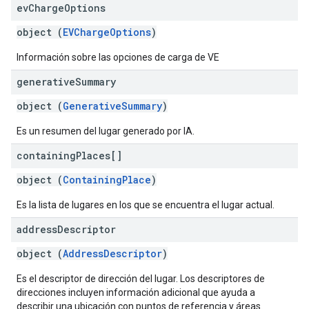
ev
Charge
Options
object (
EVChargeOptions
)
Información sobre las opciones de carga de VE
generative
Summary
object (
GenerativeSummary
)
Es un resumen del lugar generado por IA.
containing
Places[]
object (
ContainingPlace
)
Es la lista de lugares en los que se encuentra el lugar actual.
address
Descriptor
object (
AddressDescriptor
)
Es el descriptor de dirección del lugar. Los descriptores de
direcciones incluyen información adicional que ayuda a
describir una ubicación con puntos de referencia y áreas.