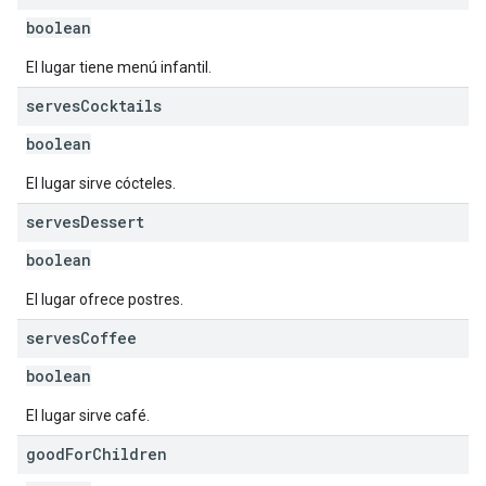
boolean
El lugar tiene menú infantil.
serves
Cocktails
boolean
El lugar sirve cócteles.
serves
Dessert
boolean
El lugar ofrece postres.
serves
Coffee
boolean
El lugar sirve café.
good
For
Children