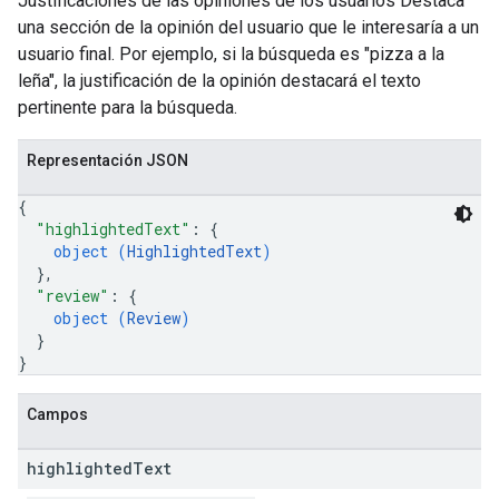
Justificaciones de las opiniones de los usuarios Destaca
una sección de la opinión del usuario que le interesaría a un
usuario final. Por ejemplo, si la búsqueda es "pizza a la
leña", la justificación de la opinión destacará el texto
pertinente para la búsqueda.
Representación JSON
{
"highlightedText"
: 
{
object (
HighlightedText
)
}
,
"review"
: 
{
object (
Review
)
}
}
Campos
highlighted
Text