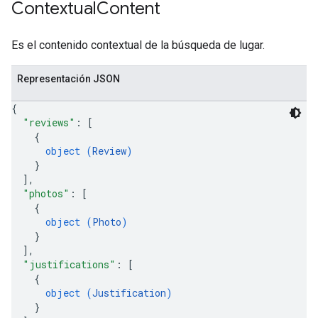
Contextual
Content
Es el contenido contextual de la búsqueda de lugar.
Representación JSON
{
"reviews"
: 
[
{
object (
Review
)
}
]
,
"photos"
: 
[
{
object (
Photo
)
}
]
,
"justifications"
: 
[
{
object (
Justification
)
}