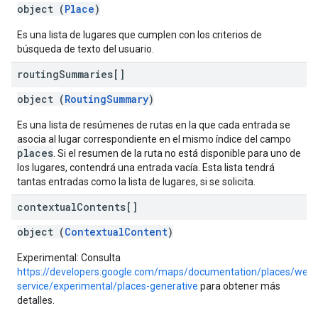
object (
Place
)
Es una lista de lugares que cumplen con los criterios de
búsqueda de texto del usuario.
routing
Summaries[]
object (
RoutingSummary
)
Es una lista de resúmenes de rutas en la que cada entrada se
asocia al lugar correspondiente en el mismo índice del campo
places
. Si el resumen de la ruta no está disponible para uno de
los lugares, contendrá una entrada vacía. Esta lista tendrá
tantas entradas como la lista de lugares, si se solicita.
contextual
Contents[]
object (
ContextualContent
)
Experimental: Consulta
https://developers.google.com/maps/documentation/places/web-
service/experimental/places-generative
para obtener más
detalles.