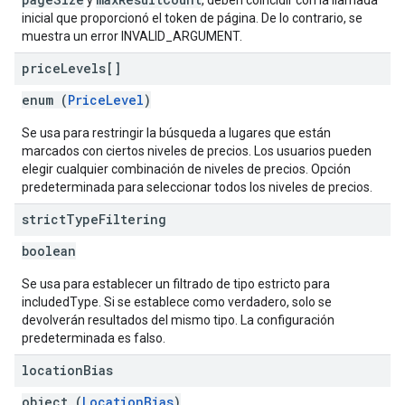
y
, deben coincidir con la llamada
inicial que proporcionó el token de página. De lo contrario, se
muestra un error INVALID_ARGUMENT.
price
Levels[]
enum (
PriceLevel
)
Se usa para restringir la búsqueda a lugares que están
marcados con ciertos niveles de precios. Los usuarios pueden
elegir cualquier combinación de niveles de precios. Opción
predeterminada para seleccionar todos los niveles de precios.
strict
Type
Filtering
boolean
Se usa para establecer un filtrado de tipo estricto para
includedType. Si se establece como verdadero, solo se
devolverán resultados del mismo tipo. La configuración
predeterminada es falso.
location
Bias
object (
LocationBias
)