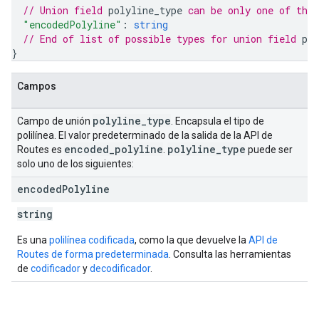
// Union field 
polyline_type
 can be only one of the
"encodedPolyline"
: 
string
// End of list of possible types for union field 
pol
}
Campos
polyline
_
type
Campo de unión
. Encapsula el tipo de
polilínea. El valor predeterminado de la salida de la API de
encoded
_
polyline
polyline
_
type
Routes es
.
puede ser
solo uno de los siguientes:
encoded
Polyline
string
Es una
polilínea codificada
, como la que devuelve la
API de
Routes de forma predeterminada
. Consulta las herramientas
de
codificador
y
decodificador
.