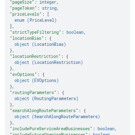
"pageSize"
: 
integer
,
"pageToken"
: 
string
,
"priceLevels"
: 
[
enum (
PriceLevel
)
]
,
"strictTypeFiltering"
: 
boolean
,
"locationBias"
: 
{
object (
LocationBias
)
}
,
"locationRestriction"
: 
{
object (
LocationRestriction
)
}
,
"evOptions"
: 
{
object (
EVOptions
)
}
,
"routingParameters"
: 
{
object (
RoutingParameters
)
}
,
"searchAlongRouteParameters"
: 
{
object (
SearchAlongRouteParameters
)
}
,
"includePureServiceAreaBusinesses"
: 
boolean
,
"includeFutureOpeningBusinesses"
: 
boolean