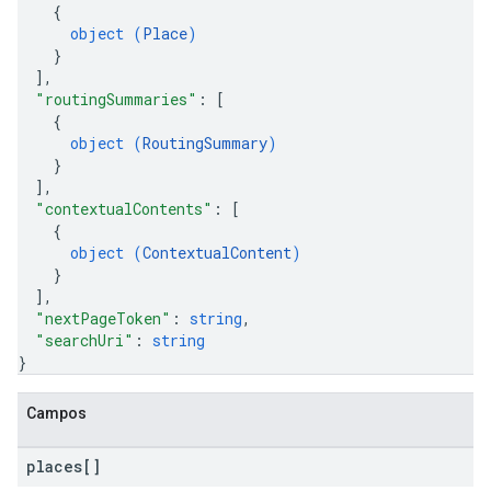
{
object (
Place
)
}
]
,
"routingSummaries"
: 
[
{
object (
RoutingSummary
)
}
]
,
"contextualContents"
: 
[
{
object (
ContextualContent
)
}
]
,
"nextPageToken"
: 
string
,
"searchUri"
: 
string
}
Campos
places[]