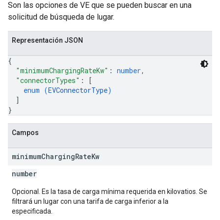
Son las opciones de VE que se pueden buscar en una
solicitud de búsqueda de lugar.
Representación JSON
{
"minimumChargingRateKw"
: 
number
,
"connectorTypes"
: 
[
enum (
EVConnectorType
)
]
}
Campos
minimum
Charging
Rate
Kw
number
Opcional. Es la tasa de carga mínima requerida en kilovatios. Se
filtrará un lugar con una tarifa de carga inferior a la
especificada.