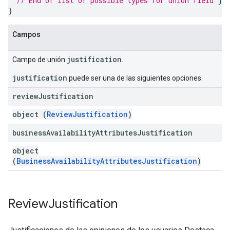
// End of list of possible types for union field 
ju
}
Campos
justification
Campo de unión
.
justification
puede ser una de las siguientes opciones:
review
Justification
object (
ReviewJustification
)
business
Availability
Attributes
Justification
object
(
BusinessAvailabilityAttributesJustification
)
Review
Justification