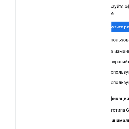
Используйте о
разделе.
Загрузите р
При использов
Не изменя
Сохраняйт
Используй
Используй
Спецификация
Для логотипа 
Минималь