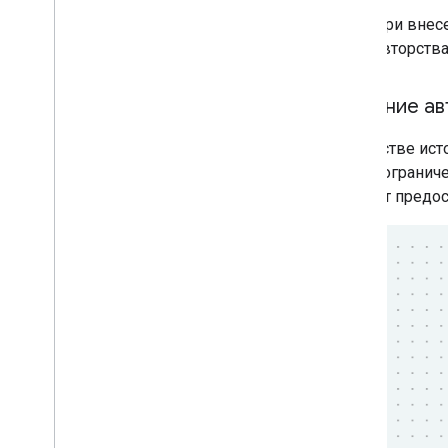
При внес
авторства
Указание ав
В качестве ист
место ограниче
контент предос