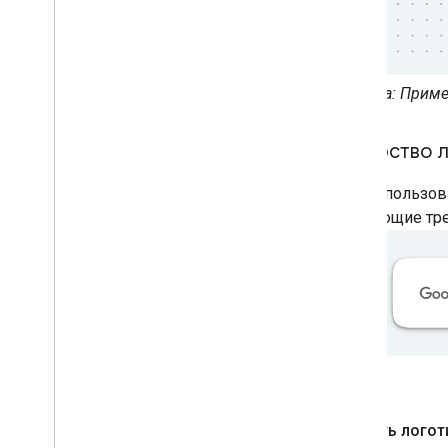
Слева: Приме
Авторство 
Для использов
следующие тре
Скачать логот