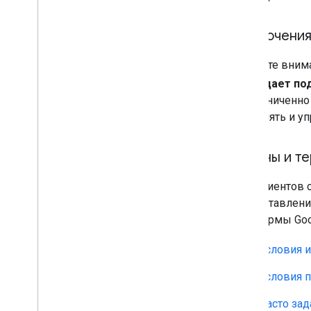
Исключения
Обратите вним
подпадает по
неограниченно
обновлять и у
Страны и т
Для клиентов 
предоставлени
платформы Goo
Условия 
Условия 
Часто за