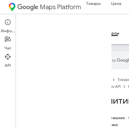
Товары
Цена
Maps Platform
Web Services
Places API
Информация
Руководства
Справочные материалы
Ресурсы
Чат
API
Поддержка
Главная
Товар
Варианты поддержки
Places API
Примечания к выпускам
Часто задаваемые вопросы о веб-
Политик
сервисе Адресов
Как следить за новостями
Условия использования
Содержание
Политики
Рекомендации