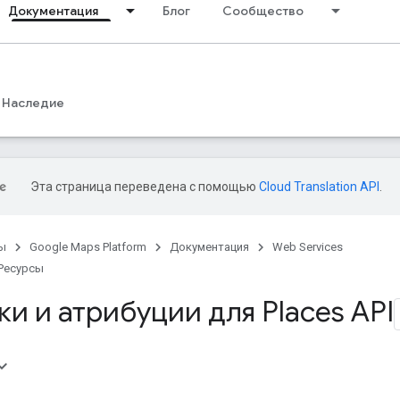
Документация
Блог
Сообщество
Наследие
Эта страница переведена с помощью
Cloud Translation API
.
ы
Google Maps Platform
Документация
Web Services
Ресурсы
и и атрибуции для Places API