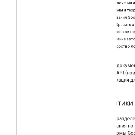
Исключения и
Лучшие практики веб-сервисов
Страны и тер
Требования Goo
Выставление счетов и
Отобразить а
мониторинг
Указано авто
Использование и оплата
Указание авт
Отчеты и мониторинг
Авторство ло
Правила и условия
Политика и атрибуция
В этом докуме
Условия использования
Places API (но
информация дл
Политики
В этом разделе
требования по
платформы Goo