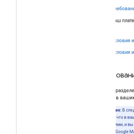
Требован
Если ваш плат
услуг:
Условия 
Условия 
Требовани
В этом раздел
Google в ваши
Примечание:
В сле
Мы признаем, что в в
рекомендациями, и вы 
используйте «Google M