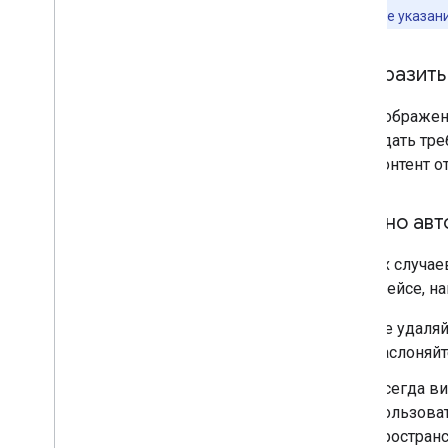
существующие указания
Отобразить
При отображен
соблюдать треб
если контент о
Указано ав
Для тех случае
интерфейсе, нап
Не удаляй
заслоняйт
Всегда ви
пользоват
пространс