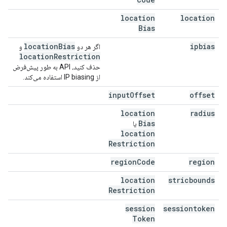
location
location
Bias
location
Bias
ipbias
اگر هر دو
و
location
Restriction
حذف کنید، API به طور پیش‌فرض
از IP biasing استفاده می‌کند.
input
Offset
offset
location
radius
Bias
یا
location
Restriction
region
Code
region
location
stricbounds
Restriction
session
sessiontoken
Token