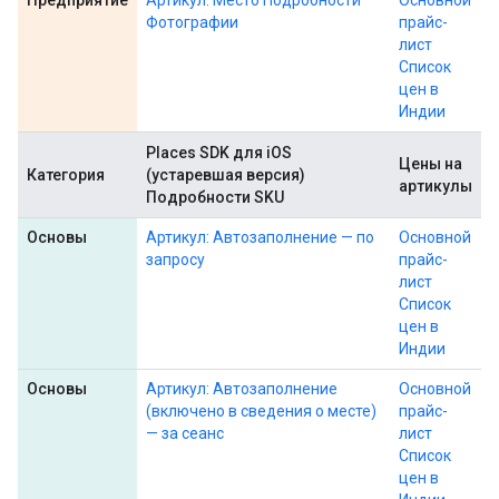
Предприятие
Артикул: Место Подробности
Основной
Фотографии
прайс-
лист
Список
цен в
Индии
Places SDK для iOS
Цены на
Категория
(устаревшая версия)
артикулы
Подробности SKU
Основы
Артикул: Автозаполнение — по
Основной
запросу
прайс-
лист
Список
цен в
Индии
Основы
Артикул: Автозаполнение
Основной
(включено в сведения о месте)
прайс-
— за сеанс
лист
Список
цен в