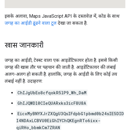
इसके अलावा, Maps JavaScript API के दस्तावेज़ में, कोड के साथ
जगह का आईडी ढूंढने वाला टूल
देखा जा सकता है.
खास जानकारी
जगह का आईडी, टेक्स्ट वाला एक आइडेंटिफ़ायर होता है. इससे किसी
जगह की खास तौर पर पहचान की जाती है. आइडेंटिफ़ायर की लंबाई
अलग-अलग हो सकती है. हालांकि, जगह के आईडी के लिए कोई तय
लंबाई नहीं है. उदाहरण:
ChIJgUbEo8cfqokR5lP9_Wh_DaM
GhIJQWDl0CIeQUARxks3icF8U8A
EicxMyBNYXJrZXQgU3QsIFdpbG1pbmd0b24sIE5DID
I4NDAxLCBVU0EiGhIYChQKEgnRTo6ixx-
qiRHo_bbmkCm7ZRAN