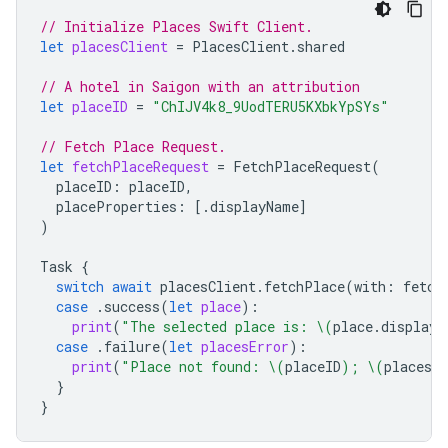
// Initialize Places Swift Client.
let
placesClient
=
PlacesClient
.
shared
// A hotel in Saigon with an attribution
let
placeID
=
"ChIJV4k8_9UodTERU5KXbkYpSYs"
// Fetch Place Request.
let
fetchPlaceRequest
=
FetchPlaceRequest
(
placeID
:
placeID
,
placeProperties
:
[.
displayName
]
)
Task
{
switch
await
placesClient
.
fetchPlace
(
with
:
fetch
case
.
success
(
let
place
):
print
(
"The selected place is: 
\(
place
.
displayN
case
.
failure
(
let
placesError
):
print
(
"Place not found: 
\(
placeID
)
; 
\(
placesEr
}
}