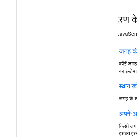
उदाहरण के
Maps JavaScript
travel_explore
जगह क
कोई जगह
का इस्तेमा
description
स्थान ख
जगह के खो
dynamic_form
अपने-आप 
किसी जगह 
इसका इस्ते