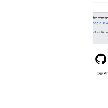
जब तक कुछ अलग से न बताया जाए
जानकारी के लिए,
Google Devel
आखिरी बार 2026-05-22 (UTC)
स्टैक ओवरफ़्लो
google-maps टैग के तहत सवाल
हमारे सैं
पूछें.
और जानें
अक्सर पूछे जाने वाले सवाल