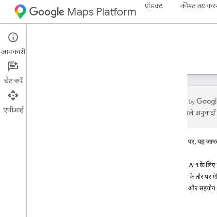
प्रॉडक्ट
कीमत तय कर
Maps Platform
Web Services
Places API
जानकारी
गाइड
रेफ़रंस
संसाधन
लेगसी
चैट करें
एपीआई
एआई से मिले अनुवादों म
स्थल API
खास जानकारी
इस पेज पर, यह जानक
जगह के आईडी
शुरू करें
जगह के आइकॉन
Places API के लिए स
उदाहरण के तौर पर ऐ
सेटअप
सहायता और सहयोग
Places API सेट अप करना