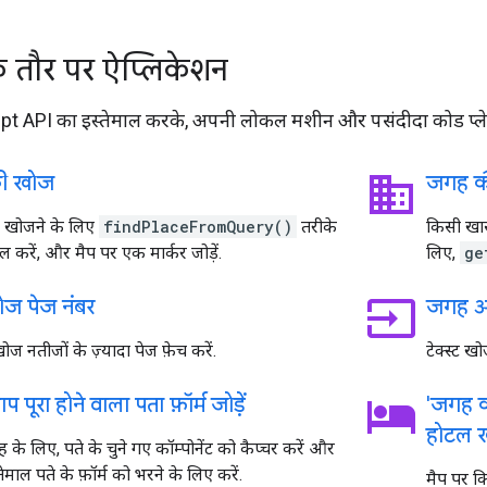
 तौर पर ऐप्लिकेशन
 API का इस्तेमाल करके, अपनी लोकल मशीन और पसंदीदा कोड प्लेग्र
business
ी खोज
जगह क
 खोजने के लिए
findPlaceFromQuery()
तरीके
किसी खास
ल करें, और मैप पर एक मार्कर जोड़ें.
लिए,
ge
input
ोज पेज नंबर
जगह अप
ज नतीजों के ज़्यादा पेज फ़ेच करें.
टेक्स्ट ख
hotel
पूरा होने वाला पता फ़ॉर्म जोड़ें
'जगह क
होटल ख
के लिए, पते के चुने गए कॉम्पोनेंट को कैप्चर करें और
माल पते के फ़ॉर्म को भरने के लिए करें.
मैप पर क