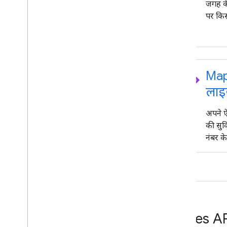
जगह क
पर किस
code
Map
लाइब्
अपने ऐ
की सुवि
नंबर क
Places AP