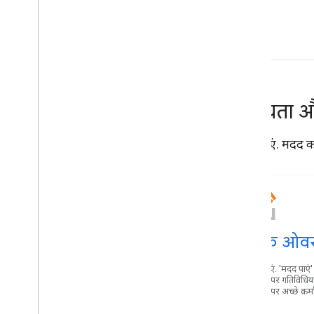
सहायता 
मदद पाएं. मदद करे
स्टैक ओवर
मदद पाएं. 'मदद पाएं'
Maps पर गतिविधिया
Maps पर अच्छे क़र्मा