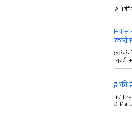
Places API की मुख
आस-पास क
जानकारी (
किसी इलाके के 
मिलती-जुलती जगह
जगह की फ़
अपने ऐप्लिकेशन 
क्वालिटी की फ़ोटो 