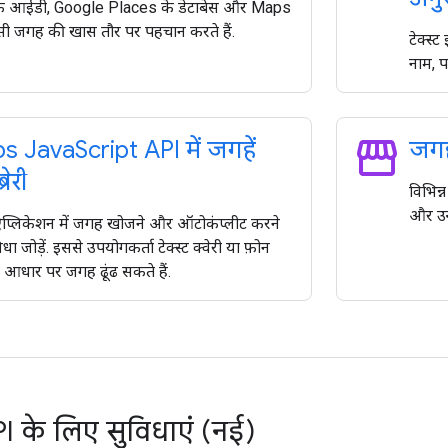
े आईडी, Google Places के डेटाबेस और Maps
ी जगह की खास तौर पर पहचान करते हैं.
टेक्स्
नाम, प
storefront
s Java
Script API में जगहें
जगह 
रेरी
विभिन्
और उन्
प्लिकेशन में जगह खोजने और ऑटोकंप्लीट करने
धा जोड़ें. इससे उपयोगकर्ता टेक्स्ट क्वेरी या फ़ोन
े आधार पर जगह ढूंढ सकते हैं.
I के लिए सुविधाएं (नई)