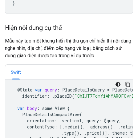
}
Hiện nội dung cụ thể
Mẫu này tạo một khung hiển thị thu gọn chỉ hiển thị nội dung
nghe nhìn, địa chỉ, điểm xếp hạng và loại, bằng cách sử
dụng giao diện được tạo trong ví dụ trước.
Swift
@
State
var
query
:
PlaceDetailsQuery
=
PlaceDetai
identifier
:
.
placeID
(
"ChIJT7FdmYiAhYAROFOvrIx
var
body
:
some
View
{
PlaceDetailsCompactView
(
orientation
:
.
vertical
,
query
:
$
query
,
contentType
:
[.
media
(),
.
address
(),
.
rating
(
.
type
(),
.
price
()],
theme
:
the