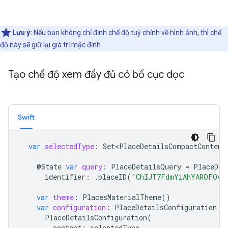
Lưu ý:
Nếu bạn không chỉ định chế độ tuỳ chỉnh về hình ảnh, thì chế
độ này sẽ giữ lại giá trị mặc định.
Tạo chế độ xem đầy đủ có bố cục dọc
Swift
var
selectedType
:
Set<PlaceDetailsCompactContent
@
State
var
query
:
PlaceDetailsQuery
=
PlaceDet
identifier
:
.
placeID
(
"ChIJT7FdmYiAhYAROFOvr
var
theme
:
PlacesMaterialTheme
()
var
configuration
:
PlaceDetailsConfiguration
{
PlaceDetailsConfiguration
(
content
:
selectedType
,