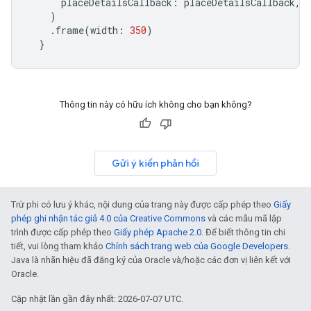
placeDetailsCallback
:
placeDetailsCallback
,
)
.
frame
(
width
:
350
)
}
Thông tin này có hữu ích không cho bạn không?
Gửi ý kiến phản hồi
Trừ phi có lưu ý khác, nội dung của trang này được cấp phép theo
Giấy
phép ghi nhận tác giả 4.0 của Creative Commons
và các mẫu mã lập
trình được cấp phép theo
Giấy phép Apache 2.0
. Để biết thông tin chi
tiết, vui lòng tham khảo
Chính sách trang web của Google Developers
.
Java là nhãn hiệu đã đăng ký của Oracle và/hoặc các đơn vị liên kết với
Oracle.
Cập nhật lần gần đây nhất: 2026-07-07 UTC.