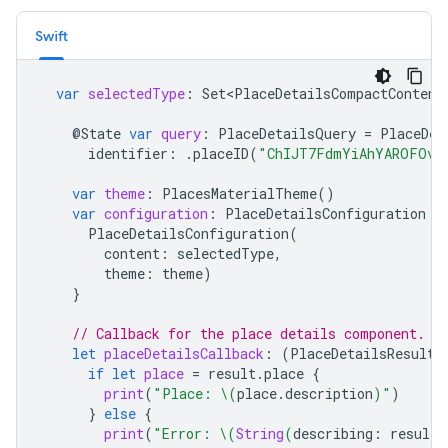
Swift
var
selectedType
:
Set<PlaceDetailsCompactContent
@
State
var
query
:
PlaceDetailsQuery
=
PlaceDet
identifier
:
.
placeID
(
"ChIJT7FdmYiAhYAROFOvr
var
theme
:
PlacesMaterialTheme
()
var
configuration
:
PlaceDetailsConfiguration
{
PlaceDetailsConfiguration
(
content
:
selectedType
,
theme
:
theme
)
}
// Callback for the place details component.
let
placeDetailsCallback
:
(
PlaceDetailsResult
)
if
let
place
=
result
.
place
{
print
(
"Place: 
\(
place
.
description
)
"
)
}
else
{
print
(
"Error: 
\(
String
(
describing
:
result
.