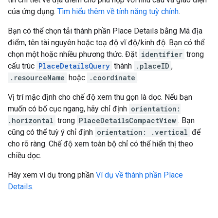
của ứng dụng.
Tìm hiểu thêm về tính năng tuỳ chỉnh
.
Bạn có thể chọn tải thành phần Place Details bằng Mã địa
điểm, tên tài nguyên hoặc toạ độ vĩ độ/kinh độ. Bạn có thể
chọn một hoặc nhiều phương thức. Đặt
identifier
trong
cấu trúc
PlaceDetailsQuery
thành
.placeID
,
.resourceName
hoặc
.coordinate
.
Vị trí mặc định cho chế độ xem thu gọn là dọc. Nếu bạn
muốn có bố cục ngang, hãy chỉ định
orientation:
.horizontal
trong
PlaceDetailsCompactView
. Bạn
cũng có thể tuỳ ý chỉ định
orientation: .vertical
để
cho rõ ràng. Chế độ xem toàn bộ chỉ có thể hiển thị theo
chiều dọc.
Hãy xem ví dụ trong phần
Ví dụ về thành phần Place
Details
.