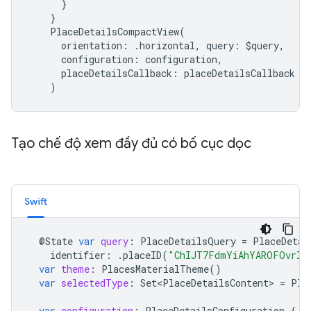
}
}
PlaceDetailsCompactView
(
orientation
:
.
horizontal
,
query
:
$
query
,
configuration
:
configuration
,
placeDetailsCallback
:
placeDetailsCallback
)
Tạo chế độ xem đầy đủ có bố cục dọc
Swift
@
State
var
query
:
PlaceDetailsQuery
=
PlaceDetai
identifier
:
.
placeID
(
"ChIJT7FdmYiAhYAROFOvrIx
var
theme
:
PlacesMaterialTheme
()
var
selectedType
:
Set<PlaceDetailsContent>
=
Pla
var
configuration
:
PlaceDetailsConfiguration
{