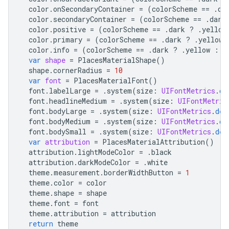
color
.
onSecondaryContainer
=
(
colorScheme
==
.
da
color
.
secondaryContainer
=
(
colorScheme
==
.
dark
color
.
positive
=
(
colorScheme
==
.
dark
?
.
yellow
color
.
primary
=
(
colorScheme
==
.
dark
?
.
yellow
color
.
info
=
(
colorScheme
==
.
dark
?
.
yellow
:
.
var
shape
=
PlacesMaterialShape
()
shape
.
cornerRadius
=
10
var
font
=
PlacesMaterialFont
()
font
.
labelLarge
=
.
system
(
size
:
UIFontMetrics
.
de
font
.
headlineMedium
=
.
system
(
size
:
UIFontMetric
font
.
bodyLarge
=
.
system
(
size
:
UIFontMetrics
.
def
font
.
bodyMedium
=
.
system
(
size
:
UIFontMetrics
.
de
font
.
bodySmall
=
.
system
(
size
:
UIFontMetrics
.
def
var
attribution
=
PlacesMaterialAttribution
()
attribution
.
lightModeColor
=
.
black
attribution
.
darkModeColor
=
.
white
theme
.
measurement
.
borderWidthButton
=
1
theme
.
color
=
color
theme
.
shape
=
shape
theme
.
font
=
font
theme
.
attribution
=
attribution
return
theme