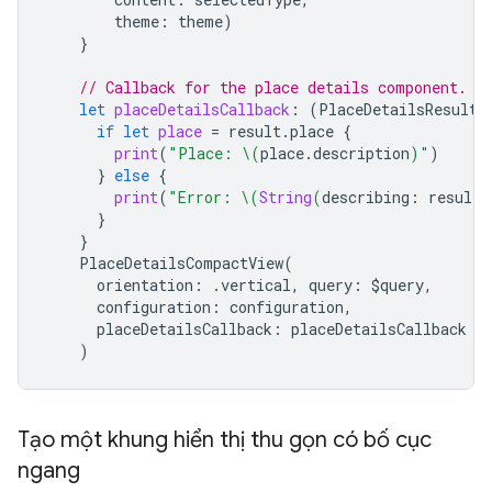
theme
:
theme
)
}
// Callback for the place details component.
let
placeDetailsCallback
:
(
PlaceDetailsResult
)
if
let
place
=
result
.
place
{
print
(
"Place: 
\(
place
.
description
)
"
)
}
else
{
print
(
"Error: 
\(
String
(
describing
:
result
.
}
}
PlaceDetailsCompactView
(
orientation
:
.
vertical
,
query
:
$
query
,
configuration
:
configuration
,
placeDetailsCallback
:
placeDetailsCallback
)
Tạo một khung hiển thị thu gọn có bố cục
ngang