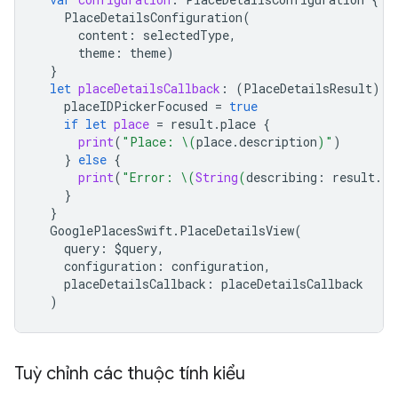
PlaceDetailsConfiguration
(
content
:
selectedType
,
theme
:
theme
)
}
let
placeDetailsCallback
:
(
PlaceDetailsResult
)
-
placeIDPickerFocused
=
true
if
let
place
=
result
.
place
{
print
(
"Place: 
\(
place
.
description
)
"
)
}
else
{
print
(
"Error: 
\(
String
(
describing
:
result
.
er
}
}
GooglePlacesSwift
.
PlaceDetailsView
(
query
:
$
query
,
configuration
:
configuration
,
placeDetailsCallback
:
placeDetailsCallback
)
Tuỳ chỉnh các thuộc tính kiểu