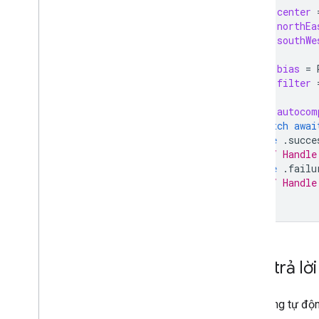
let
center
let
northEa
let
southWe
let
bias
=
let
filter
let
autocom
switch
awai
case
.
succe
// Handle
case
.
failu
// Handle
}
Câu trả lờ
Tính năng tự độn