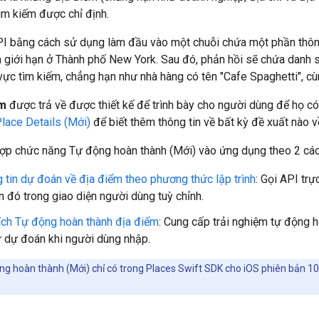
ìm kiếm được chỉ định.
PI bằng cách sử dụng làm đầu vào một chuỗi chứa một phần thông
m giới hạn ở Thành phố New York. Sau đó, phản hồi sẽ chứa danh
vực tìm kiếm, chẳng hạn như nhà hàng có tên "Cafe Spaghetti", cùng
ểm
được trả về được thiết kế để trình bày cho người dùng để họ c
lace Details (Mới)
để biết thêm thông tin về bất kỳ đề xuất nào v
hợp chức năng Tự động hoàn thành (Mới) vào ứng dụng theo 2 các
 tin dự đoán về địa điểm theo phương thức lập trình
: Gọi API trự
in đó trong giao diện người dùng tuỳ chỉnh.
ích Tự động hoàn thành địa điểm
: Cung cấp trải nghiệm tự động h
 dự đoán khi người dùng nhập.
ng hoàn thành (Mới) chỉ có trong Places Swift SDK cho iOS phiên bản 10.0.