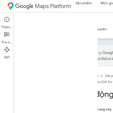
Sản phẩm
Mức gi
Maps Platform
iOS
Places SDK for iOS
Thông tin
Hướng dẫn
Tài liệu tham khảo
Mẫu
Tài nguyên
Trò chuyện
API
bằng AI có thể có l
SDK Địa điểm dành cho i
OS
Tổng quan
Trang chủ
Sản 
SDK Swift của Địa điểm dành cho i
OS
Places SDK for
Mã địa điểm
Biểu tượng địa điểm
Tự động
Thiết lập
Thiết lập Places SDK cho i
OS
Trên trang này