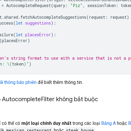
=
AutocompleteRequest
(
query
:
"Piz"
,
sessionToken
:
toke
t
.
shared
.
fetchAutocompleteSuggestions
(
request
:
request
)
uccess
(
let
suggestions
):
ailure
(
let
placesError
):
(
placesError
)
en's string format to use with a service that is not a p
n: 
\(
token
)
"
)
ã thông báo phiên
để biết thêm thông tin.
ố Autocomplete
Filter không bắt buộc
ỉ có thể có
một loại chính duy nhất
trong các loại
Bảng A
hoặc
B
 là
mexican_restaurant
hoặc
steak_house
.