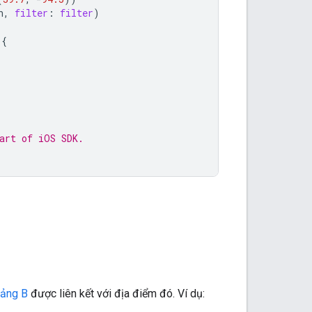
n
,
filter
:
filter
)
{
art of iOS SDK.
ảng B
được liên kết với địa điểm đó. Ví dụ: