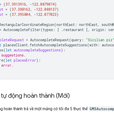
=
(
37.3913916
,
-
122.0879074
)
st
=
(
37.388162
,
-
122.088137
)
st
=
(
37.395804
,
-
122.077023
)
RectangularCoordinateRegion
(
northEast
:
northEast
,
southW
=
AutocompleteFilter
(
types
:
[
.
restaurant
],
origin
:
ce
pleteRequest
=
AutocompleteRequest
(
query
:
"Sicilian piz
t
placesClient
.
fetchAutocompleteSuggestions
(
with
:
autoc
ss
(
let
autocompleteSuggestions
):
 suggestions.
re
(
let
placesError
):
 error.
i tự động hoàn thành (Mới)
g hoàn thành trả về một mảng có tối đa 5 thực thể
GMSAutocom