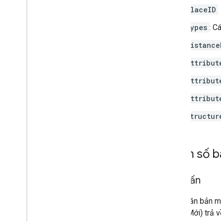
placeID
types
: C
distance
attribut
attribut
attribut
structur
Tham số b
truy vấn
Chuỗi văn bản mà
thành (Mới) trả 