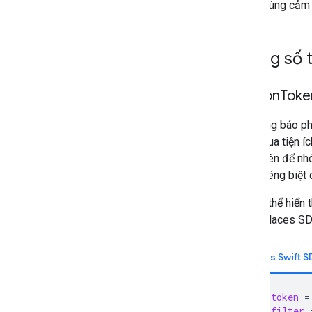
người dùng cảm
Thông số 
session
Toke
Mã thông báo phi
thông qua tiện í
báo phiên để nh
phiên riêng biệt
Bạn có thể hiển 
thuộc Places SD
Places Swift 
let
token
=
let
filter