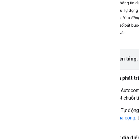
Thiết lập dự án Xcode
Nhận thông tin d
Sử dụng tính năng Kiểm tra ứng dụng
Yêu cầu Tự động 
để bảo mật khoá API
Câu trả lời tự độ
Phiên bản
Tham số bắt buộ
truy vấn
Places API (Mới) trong Places SDK
dành cho i
OS
Tự động hoàn thành địa điểm (Mới)
Chi tiết địa điểm (Mới)
Chọn nền tảng:
Ảnh địa điểm (Mới)
Tìm kiếm văn bản (Mới)
Nhà phát tr
Tìm kiếm lân cận (Mới)
Làm việc với dữ liệu địa điểm (mới)
Dịch vụ Autocomp
Places UI Kit
định một chuỗi t
Sử dụng mã thông báo phiên
Tìm dọc theo tuyến đường
Dịch vụ Tự động 
chỉ và
mã cộng
.
Thư viện nguồn mở
tức.
Kết hợp thư viện
Đề xuất địa đi