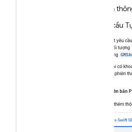
Nhận thông
Yêu cầu T
Tạo một yêu cầu
trong đối tượng
đối tượng
GMSA
Bạn phải có kho
với một phiên th
Phiên bản P
Để biết thêm th
Places Swift 