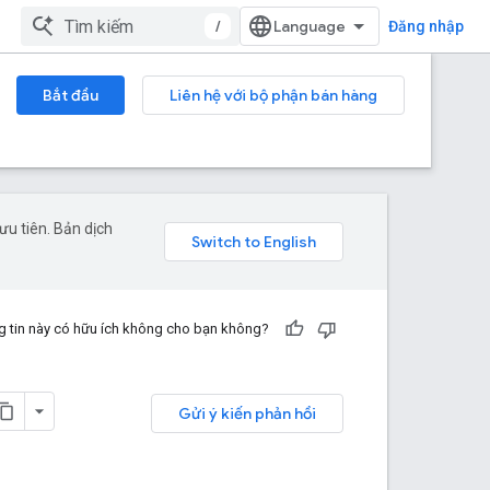
/
Đăng nhập
Bắt đầu
Liên hệ với bộ phận bán hàng
u tiên. Bản dịch
 tin này có hữu ích không cho bạn không?
Gửi ý kiến phản hồi