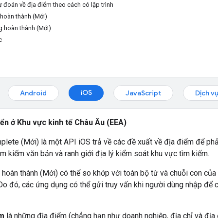
ự đoán về địa điểm theo cách có lập trình
hoàn thành (Mới)
ng hoàn thành (Mới)
c
iOS
Android
JavaScript
Dịch v
iển ở Khu vực kinh tế Châu Âu (EEA)
lete (Mới) là một API iOS trả về các đề xuất về địa điểm để phả
ìm kiếm văn bản và ranh giới địa lý kiểm soát khu vực tìm kiếm.
hoàn thành (Mới) có thể so khớp với toàn bộ từ và chuỗi con của d
 Do đó, các ứng dụng có thể gửi truy vấn khi người dùng nhập để 
ểm
là những địa điểm (chẳng hạn như doanh nghiệp, địa chỉ và địa 