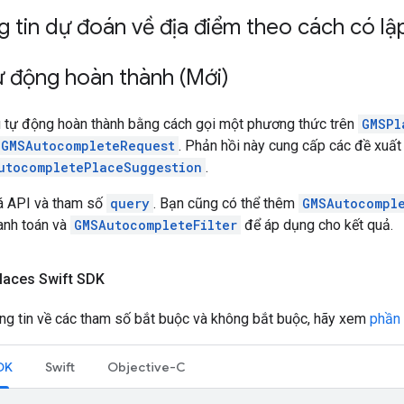
 tin dự đoán về địa điểm theo cách có lập
ự động hoàn thành (Mới)
 tự động hoàn thành bằng cách gọi một phương thức trên
GMSPl
GMSAutocompleteRequest
. Phản hồi này cung cấp các đề xuất
utocompletePlaceSuggestion
.
á API và tham số
query
. Bạn cũng có thể thêm
GMSAutocompl
anh toán và
GMSAutocompleteFilter
để áp dụng cho kết quả.
laces Swift SDK
ông tin về các tham số bắt buộc và không bắt buộc, hãy xem
phần 
SDK
Swift
Objective-C