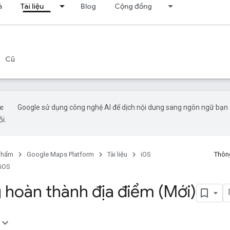
á
Tài liệu
Blog
Cộng đồng
Cũ
Google sử dụng công nghệ AI để dịch nội dung sang ngôn ngữ bạn ư
ỗi.
phẩm
Google Maps Platform
Tài liệu
iOS
Thông
 iOS
 hoàn thành địa điểm (Mới)