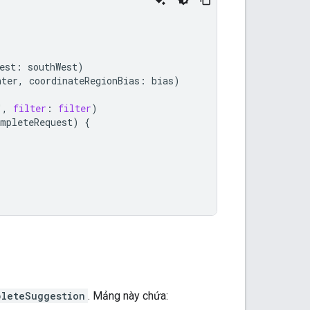
est
:
southWest
)
nter
,
coordinateRegionBias
:
bias
)
"
,
filter
:
filter
)
ompleteRequest
)
{
pleteSuggestion
. Mảng này chứa: