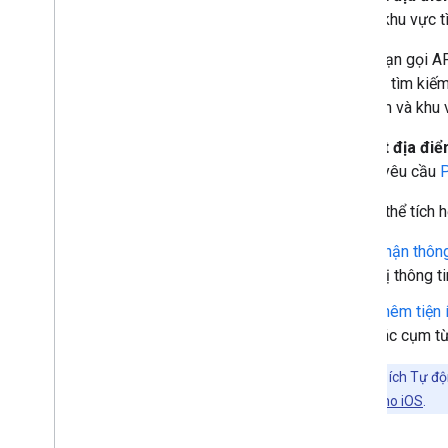
vào và khu vực t
Ví dụ: bạn gọi A
khu vực tìm kiế
tìm kiếm và khu 
Đề xuất địa đi
đưa ra yêu cầu
P
Bạn có thể tích 
Nhận thông
thị thông t
Thêm tiện 
các cụm từ
Lưu ý:
Tiện ích Tự độ
Places Swift cho iOS
.