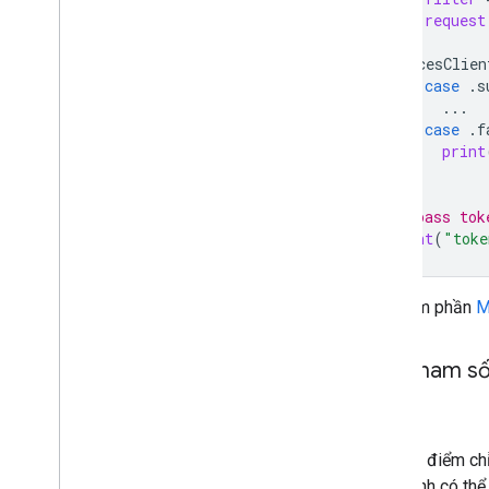
let
request
PlacesClien
case
.
s
...
case
.
f
print
}
// pass tok
print
(
"toke
Hãy xem phần
M
Các tham s
loại
Một địa điểm ch
loại chính có thể