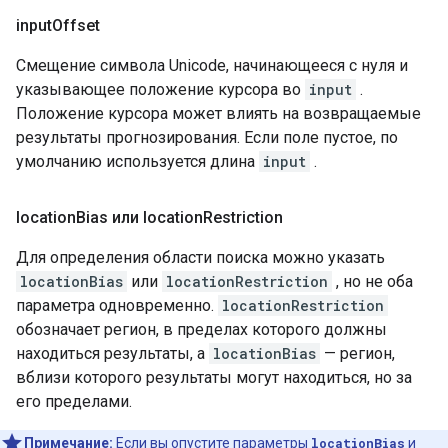
input
Offset
Смещение символа Unicode, начинающееся с нуля и
указывающее положение курсора во
input
.
Положение курсора может влиять на возвращаемые
результаты прогнозирования. Если поле пустое, по
умолчанию используется длина
input
.
location
Bias или location
Restriction
Для определения области поиска можно указать
locationBias
или
locationRestriction
, но не оба
параметра одновременно.
locationRestriction
обозначает регион, в пределах которого должны
находиться результаты, а
locationBias
— регион,
вблизи которого результаты могут находиться, но за
его пределами.
Примечание:
Если вы опустите параметры
locationBias
и