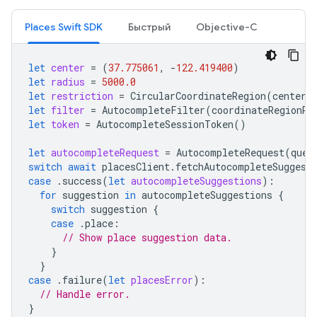
Places Swift SDK
Быстрый
Objective-C
let
center
=
(
37.775061
,
-
122.419400
)
let
radius
=
5000.0
let
restriction
=
CircularCoordinateRegion
(
center
:
let
filter
=
AutocompleteFilter
(
coordinateRegionRe
let
token
=
AutocompleteSessionToken
()
let
autocompleteRequest
=
AutocompleteRequest
(
quer
switch
await
placesClient
.
fetchAutocompleteSuggest
case
.
success
(
let
autocompleteSuggestions
):
for
suggestion
in
autocompleteSuggestions
{
switch
suggestion
{
case
.
place
:
// Show place suggestion data.
}
}
case
.
failure
(
let
placesError
):
// Handle error.
}