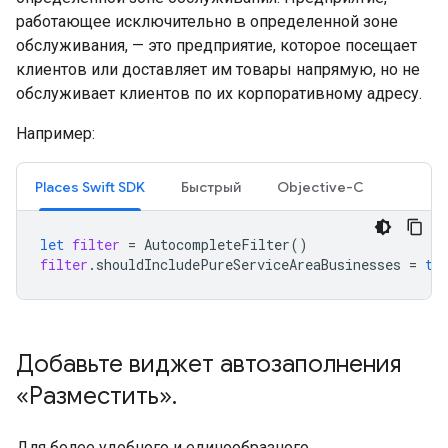
работающее исключительно в определенной зоне
обслуживания, — это предприятие, которое посещает
клиентов или доставляет им товары напрямую, но не
обслуживает клиентов по их корпоративному адресу.
Например:
Places Swift SDK
Быстрый
Objective-C
let
filter
=
AutocompleteFilter
()
filter
.
shouldIncludePureServiceAreaBusinesses
=
tr
Добавьте виджет автозаполнения
«Разместить»
.
Для более удобного и единообразного