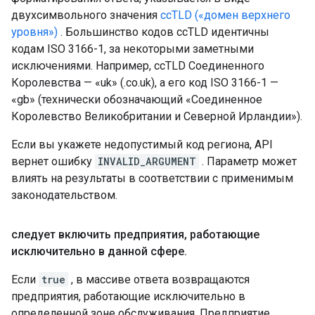
двухсимвольного значения
ccTLD («домен верхнего
уровня»)
. Большинство кодов ccTLD идентичны
кодам ISO 3166-1, за некоторыми заметными
исключениями. Например, ccTLD Соединенного
Королевства — «uk» (.co.uk), а его код ISO 3166-1 —
«gb» (технически обозначающий «Соединенное
Королевство Великобритании и Северной Ирландии»).
Если вы укажете недопустимый код региона, API
вернет ошибку
INVALID_ARGUMENT
. Параметр может
влиять на результаты в соответствии с применимым
законодательством.
следует включить предприятия
,
работающие
исключительно в данной сфере
.
Если
true
, в массиве ответа возвращаются
предприятия, работающие исключительно в
определенной зоне обслуживания. Предприятие,