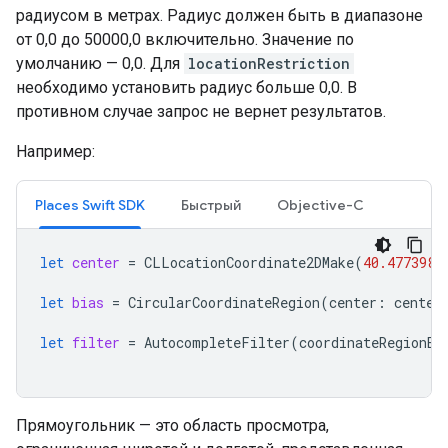
радиусом в метрах. Радиус должен быть в диапазоне
от 0,0 до 50000,0 включительно. Значение по
умолчанию — 0,0. Для
locationRestriction
необходимо установить радиус больше 0,0. В
противном случае запрос не вернет результатов.
Например:
Places Swift SDK
Быстрый
Objective-C
let
center
=
CLLocationCoordinate2DMake
(
40.477398
,
let
bias
=
CircularCoordinateRegion
(
center
:
center
let
filter
=
AutocompleteFilter
(
coordinateRegionBi
Прямоугольник — это область просмотра,