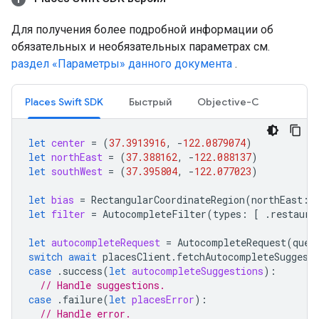
Для получения более подробной информации об
обязательных и необязательных параметрах см.
раздел «Параметры» данного документа
.
Places Swift SDK
Быстрый
Objective-C
let
center
=
(
37.3913916
,
-
122.0879074
)
let
northEast
=
(
37.388162
,
-
122.088137
)
let
southWest
=
(
37.395804
,
-
122.077023
)
let
bias
=
RectangularCoordinateRegion
(
northEast
:
let
filter
=
AutocompleteFilter
(
types
:
[
.
restaura
let
autocompleteRequest
=
AutocompleteRequest
(
quer
switch
await
placesClient
.
fetchAutocompleteSuggest
case
.
success
(
let
autocompleteSuggestions
):
// Handle suggestions.
case
.
failure
(
let
placesError
):
// Handle error.