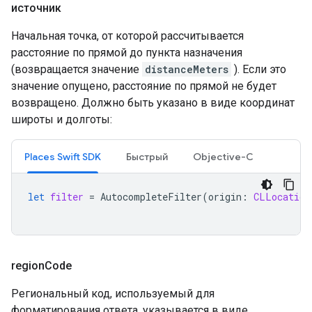
источник
Начальная точка, от которой рассчитывается
расстояние по прямой до пункта назначения
(возвращается значение
distanceMeters
). Если это
значение опущено, расстояние по прямой не будет
возвращено. Должно быть указано в виде координат
широты и долготы:
Places Swift SDK
Быстрый
Objective-C
let
filter
=
AutocompleteFilter
(
origin
:
CLLocation
region
Code
Региональный код, используемый для
форматирования ответа, указывается в виде