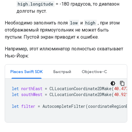
high.longitude
= -180 градусов, то диапазон
долготы пуст.
Необходимо заполнить поля
low
и
high
, при этом
отображаемый прямоугольник не может быть
пустым. Пустой экран приводит к ошибке.
Например, этот иллюминатор полностью охватывает
Нью-Йорк:
Places Swift SDK
Быстрый
Objective-C
let
northEast
=
CLLocationCoordinate2DMake
(
40.4773
let
southWest
=
CLLocationCoordinate2DMake
(
40.9216
let
filter
=
AutocompleteFilter
(
coordinateRegionBi