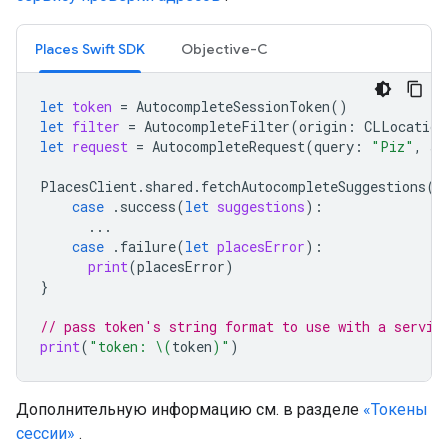
Places Swift SDK
Objective-C
let
token
=
AutocompleteSessionToken
()
let
filter
=
AutocompleteFilter
(
origin
:
CLLocation
let
request
=
AutocompleteRequest
(
query
:
"Piz"
,
se
PlacesClient
.
shared
.
fetchAutocompleteSuggestions
(
r
case
.
success
(
let
suggestions
):
...
case
.
failure
(
let
placesError
):
print
(
placesError
)
}
// pass token's string format to use with a servic
print
(
"token: 
\(
token
)
"
)
Дополнительную информацию см. в разделе
«Токены
сессии»
.