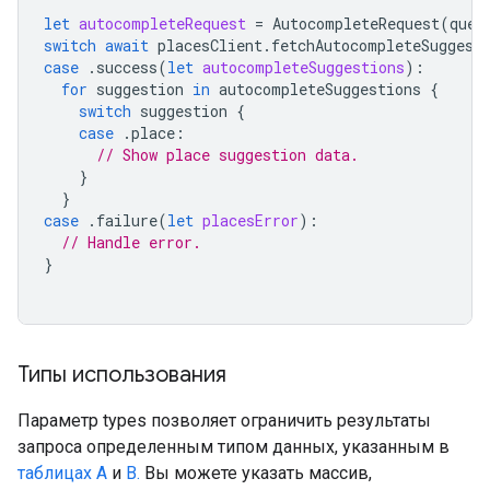
let
autocompleteRequest
=
AutocompleteRequest
(
quer
switch
await
placesClient
.
fetchAutocompleteSuggest
case
.
success
(
let
autocompleteSuggestions
):
for
suggestion
in
autocompleteSuggestions
{
switch
suggestion
{
case
.
place
:
// Show place suggestion data.
}
}
case
.
failure
(
let
placesError
):
// Handle error.
}
Типы использования
Параметр types позволяет ограничить результаты
запроса определенным типом данных, указанным в
таблицах A
и
B.
Вы можете указать массив,