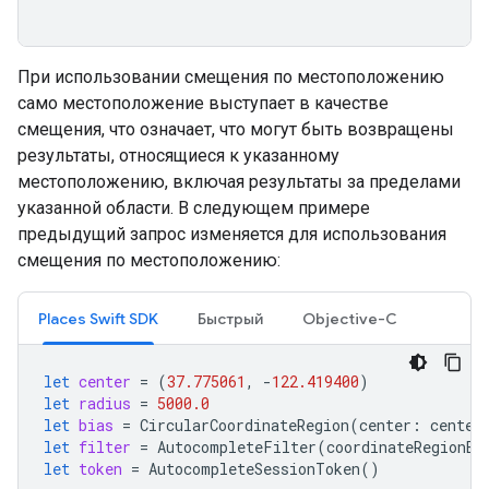
При использовании смещения по местоположению
само местоположение выступает в качестве
смещения, что означает, что могут быть возвращены
результаты, относящиеся к указанному
местоположению, включая результаты за пределами
указанной области. В следующем примере
предыдущий запрос изменяется для использования
смещения по местоположению:
Places Swift SDK
Быстрый
Objective-C
let
center
=
(
37.775061
,
-
122.419400
)
let
radius
=
5000.0
let
bias
=
CircularCoordinateRegion
(
center
:
center
let
filter
=
AutocompleteFilter
(
coordinateRegionBi
let
token
=
AutocompleteSessionToken
()