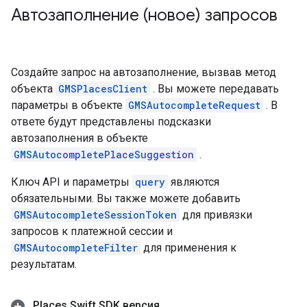
Автозаполнение (новое) запросов
Создайте запрос на автозаполнение, вызвав метод
объекта
GMSPlacesClient
. Вы можете передавать
параметры в объекте
GMSAutocompleteRequest
. В
ответе будут представлены подсказки
автозаполнения в объекте
GMSAutocompletePlaceSuggestion
.
Ключ API и параметры
query
являются
обязательными. Вы также можете добавить
GMSAutocompleteSessionToken
для привязки
запросов к платежной сессии и
GMSAutocompleteFilter
для применения к
результатам.
Places Swift SDK версия