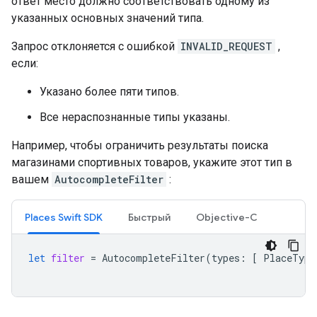
ответ место должно соответствовать одному из
указанных основных значений типа.
Запрос отклоняется с ошибкой
INVALID_REQUEST
,
если:
Указано более пяти типов.
Все нераспознанные типы указаны.
Например, чтобы ограничить результаты поиска
магазинами спортивных товаров, укажите этот тип в
вашем
AutocompleteFilter
:
Places Swift SDK
Быстрый
Objective-C
let
filter
=
AutocompleteFilter
(
types
:
[
PlaceType