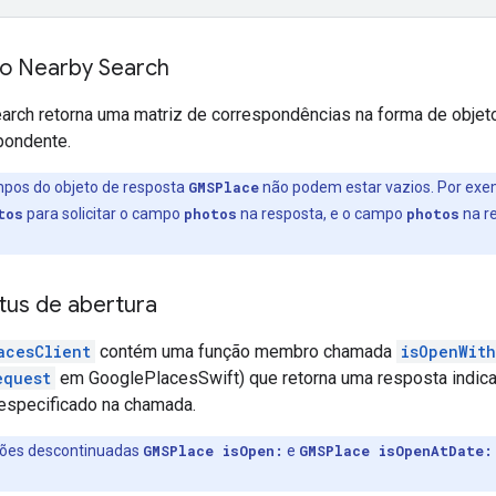
o Nearby Search
arch retorna uma matriz de correspondências na forma de obje
pondente.
mpos do objeto de resposta
GMSPlace
não podem estar vazios. Por exemp
tos
para solicitar o campo
photos
na resposta, e o campo
photos
na re
tus de abertura
acesClient
contém uma função membro chamada
isOpenWit
equest
em GooglePlacesSwift) que retorna uma resposta indica
 especificado na chamada.
ções descontinuadas
GMSPlace isOpen:
e
GMSPlace isOpenAtDate: