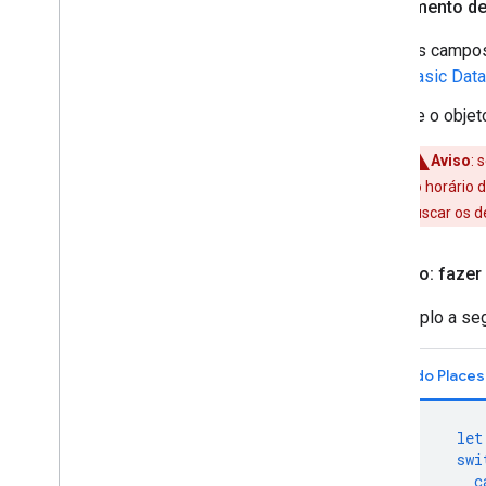
Faturamento d
Os campo
Basic Data
Se o obje
Aviso
: 
do horário 
buscar os d
Exemplo: fazer
O exemplo a seg
let
swi
c