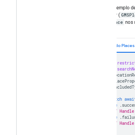
Este exemplo de
do lugar (
GMSPl
GMSPlace
nos r
"café".
let
restric
let
searchN
locationR
placeProp
includedT
)
switch
awai
case
.
succe
// Handle
case
.
failu
// Handle
}