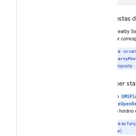
Respostas d
A API Nearby Se
por lugar corres
Observação
: os ca
GMSPlacePropertyPho
GMSPlace
da resposta.
Receber sta
O objeto
GMSPl
isPlaceOpenR
base no horário
Observação
:as fun
API Places (New).