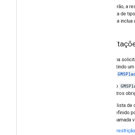
Por padrão, a re
uma lista de tip
resposta inclua a
Solicitaçõ
Faça uma solic
transmitindo um
do tipo
GMSPla
O objeto
GMSPl
parâmetros obrig
A lista de
definido p
chamada va
A
restrição