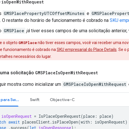
e
is
Open
With
Request
s
GMSPlacePropertyUTCOffsetMinutes
e
GMSPlacePropert
. O restante do horário de funcionamento é cobrado na
SKU empre
to
GMSPlace
já
tiver esses campos de uma solicitação anterior,
se o objeto
GMSPlace
não tiver esses campos, você vai receber uma
nov
de funcionamento é cobrado na
SKU empresarial do Place Details
. Se o 
etalhes necessários do lugar.
 uma solicitação
GMSPlace
Is
Open
With
Request
uir mostra como inicializar um
GMSPlaceIsOpenWithRequest
SDK do Places para Swift
Swift
Objective-C
isOpenRequest
=
IsPlaceOpenRequest
(
place
:
place
)
tch
await
placesClient
.
isPlaceOpen
(
with
:
isOpenRequest
)
ase
.
success
(
let
isOpenResponse
):