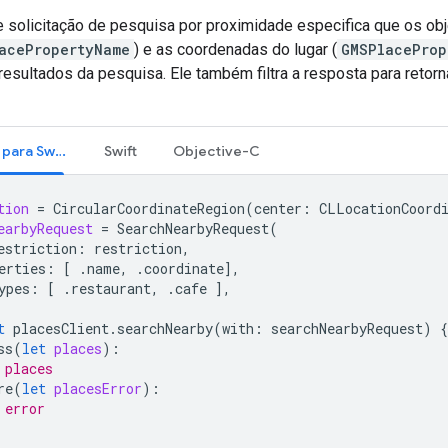
 solicitação de pesquisa por proximidade especifica que os ob
acePropertyName
) e as coordenadas do lugar (
GMSPlaceProp
esultados da pesquisa. Ele também filtra a resposta para retorn
SDK do Places para Swift
Swift
Objective-C
tion
=
CircularCoordinateRegion
(
center
:
CLLocationCoord
earbyRequest
=
SearchNearbyRequest
(
estriction
:
restriction
,
erties
:
[
.
name
,
.
coordinate
],
ypes
:
[
.
restaurant
,
.
cafe
],
t
placesClient
.
searchNearby
(
with
:
searchNearbyRequest
)
{
ss
(
let
places
):
 places
re
(
let
placesError
):
 error