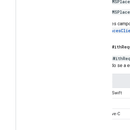
GMSPlace
GMSPlace
Se esses campos
GMSPlacesCli
is
Open
With
Req
isOpenWithRe
indicando se a 
Idioma
Places Swift
Swift
Objective-C