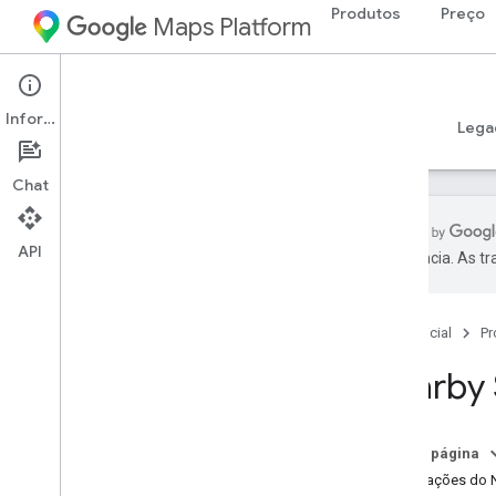
Produtos
Preço
Maps Platform
iOS
Places SDK for iOS
Informações
Guias
Referência
Exemplos
Recursos
Lega
Chat
API
preferência. As t
SDK do Places para i
OS
Visão geral
Página inicial
Pr
SDK do Places Swift para i
OS
IDs de lugares
Nearby 
Ícones de lugares
Configuração
Nesta página
Configurar o SDK do Places para i
OS
Solicitações do 