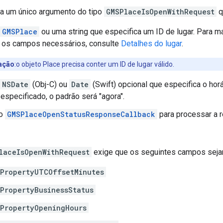
a um único argumento do tipo
GMSPlaceIsOpenWithRequest
q
GMSPlace
ou uma string que especifica um ID de lugar. Para m
 os campos necessários, consulte
Detalhes do lugar
.
ação
:o objeto Place precisa conter um ID de lugar válido.
NSDate
(Obj-C) ou
Date
(Swift) opcional que especifica o horá
 especificado, o padrão será "agora".
do
GMSPlaceOpenStatusResponseCallback
para processar a 
laceIsOpenWithRequest
exige que os seguintes campos seja
PropertyUTCOffsetMinutes
PropertyBusinessStatus
PropertyOpeningHours