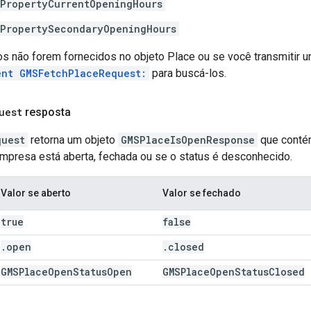
PropertyCurrentOpeningHours
PropertySecondaryOpeningHours
 não forem fornecidos no objeto Place ou se você transmitir um
ent GMSFetchPlaceRequest:
para buscá-los.
uest
resposta
quest
retorna um objeto
GMSPlaceIsOpenResponse
que conté
empresa está aberta, fechada ou se o status é desconhecido.
Valor se aberto
Valor se fechado
true
false
.
open
.
closed
GMSPlace
Open
Status
Open
GMSPlace
Open
Status
Closed