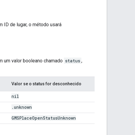
 ID de lugar, o método usará
m um valor booleano chamado
status
,
Valor se o status for desconhecido
nil
.
unknown
GMSPlace
Open
Status
Unknown