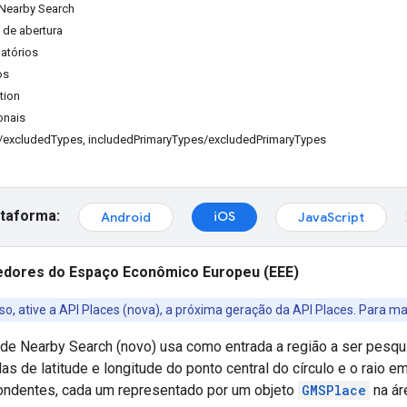
Nearby Search
 de abertura
atórios
os
tion
onais
/excludedTypes, includedPrimaryTypes/excludedPrimaryTypes
ataforma:
iOS
Android
JavaScript
dores do Espaço Econômico Europeu (EEE)
so, ative a API Places (nova), a próxima geração da API Places. Para m
 de Nearby Search (novo) usa como entrada a região a ser pesqu
s de latitude e longitude do ponto central do círculo e o raio em
ondentes, cada um representado por um objeto
GMSPlace
na ár