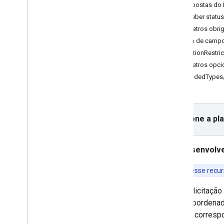
Configurar um projeto do Xcode
Respostas do 
Usar a verificação de app para proteger
Receber status
sua chave de API
Parâmetros obrig
Versões
Lista de camp
locationRestric
API Places (nova) no SDK do Places
Parâmetros opci
para i
OS
includedTypes
Place Autocomplete (novo)
Detalhes do lugar (novo)
Place Photos (novo)
Text Search (novo)
Selecione a pl
Nearby Search (novo)
Trabalhar com dados de lugares (novo)
Desenvolve
Kit de interface do Google Places
Usar tokens de sessão
Para usar esse recur
Pesquisar no trajeto
Uma solicitação
Bibliotecas de código aberto
pelas coordenada
Combinar biblioteca
lugares corresp