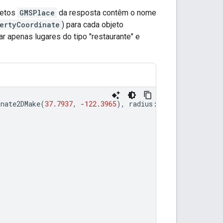
jetos
GMSPlace
da resposta contêm o nome
ertyCoordinate
) para cada objeto
ar apenas lugares do tipo "restaurante" e
inate2DMake
(
37.7937
,
-
122.3965
),
radius
:
500
)