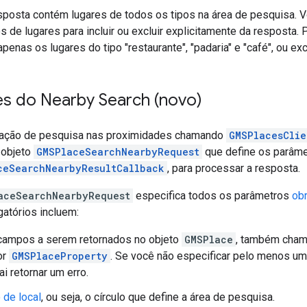
sposta contém lugares de todos os tipos na área de pesquisa. V
os de lugares para incluir ou excluir explicitamente da resposta.
penas os lugares do tipo "restaurante", "padaria" e "café", ou exc
es do Nearby Search (novo)
itação de pesquisa nas proximidades chamando
GMSPlacesClie
 objeto
GMSPlaceSearchNearbyRequest
que define os parâme
ceSearchNearbyResultCallback
, para processar a resposta.
aceSearchNearbyRequest
especifica todos os parâmetros
obr
atórios incluem:
 campos a serem retornados no objeto
GMSPlace
, também cha
or
GMSPlaceProperty
. Se você não especificar pelo menos um 
i retornar um erro.
 de local
, ou seja, o círculo que define a área de pesquisa.