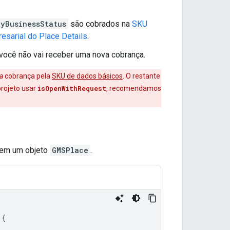
yBusinessStatus
são cobrados na
SKU
sarial do Place Details
.
 você não vai receber uma nova cobrança.
a
cobrança pela
SKU de dados básicos
. O restante
projeto usar
isOpenWithRequest
, recomendamos
em um objeto
GMSPlace
.
{