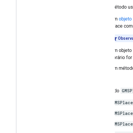
Esse método us
Um
objeto
Place com
Observ
Um objeto
horário for
Um méto
>
O método
GMSP
GMSPlace
GMSPlace
GMSPlace