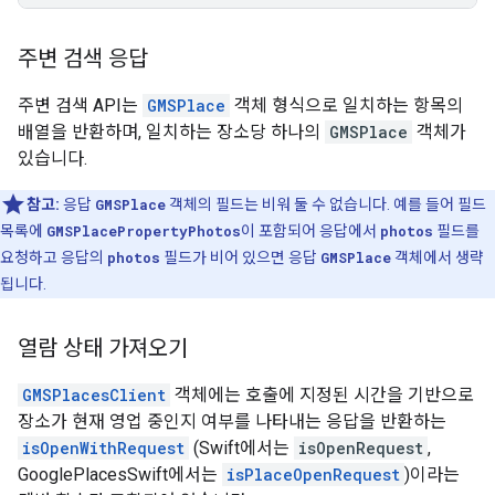
주변 검색 응답
주변 검색 API는
GMSPlace
객체 형식으로 일치하는 항목의
배열을 반환하며, 일치하는 장소당 하나의
GMSPlace
객체가
있습니다.
참고:
응답
GMSPlace
객체의 필드는 비워 둘 수 없습니다. 예를 들어 필드
목록에
GMSPlacePropertyPhotos
이 포함되어 응답에서
photos
필드를
요청하고 응답의
photos
필드가 비어 있으면 응답
GMSPlace
객체에서 생략
됩니다.
열람 상태 가져오기
GMSPlacesClient
객체에는 호출에 지정된 시간을 기반으로
장소가 현재 영업 중인지 여부를 나타내는 응답을 반환하는
isOpenWithRequest
(Swift에서는
isOpenRequest
,
GooglePlacesSwift에서는
isPlaceOpenRequest
)이라는