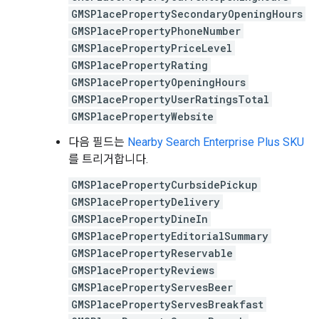
GMSPlacePropertySecondaryOpeningHours
GMSPlacePropertyPhoneNumber
GMSPlacePropertyPriceLevel
GMSPlacePropertyRating
GMSPlacePropertyOpeningHours
GMSPlacePropertyUserRatingsTotal
GMSPlacePropertyWebsite
다음 필드는
Nearby Search Enterprise Plus SKU
를 트리거합니다.
GMSPlacePropertyCurbsidePickup
GMSPlacePropertyDelivery
GMSPlacePropertyDineIn
GMSPlacePropertyEditorialSummary
GMSPlacePropertyReservable
GMSPlacePropertyReviews
GMSPlacePropertyServesBeer
GMSPlacePropertyServesBreakfast