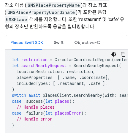
장소 이름 (
GMSPlacePropertyName
)과 장소 좌표
(
GMSPlacePropertyCoordinate
)가 포함된 응답
GMSPlace
객체를 지정합니다. 또한 'restaurant' 및 'cafe' 유
형의 장소만 반환하도록 응답을 필터링합니다.
Places Swift SDK
Swift
Objective-C
let
restriction
=
CircularCoordinateRegion
(
center
:
let
searchNearbyRequest
=
SearchNearbyRequest
(
locationRestriction
:
restriction
,
placeProperties
:
[
.
name
,
.
coordinate
],
includedTypes
:
[
.
restaurant
,
.
cafe
],
)
switch
await
placesClient
.
searchNearby
(
with
:
searc
case
.
success
(
let
places
):
// Handle places
case
.
failure
(
let
placesError
):
// Handle error
}