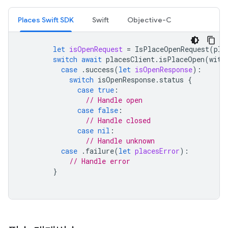
Places Swift SDK
Swift
Objective-C
let
isOpenRequest
=
IsPlaceOpenRequest
(
pla
switch
await
placesClient
.
isPlaceOpen
(
with
case
.
success
(
let
isOpenResponse
):
switch
isOpenResponse
.
status
{
case
true
:
// Handle open
case
false
:
// Handle closed
case
nil
:
// Handle unknown
case
.
failure
(
let
placesError
):
// Handle error
}