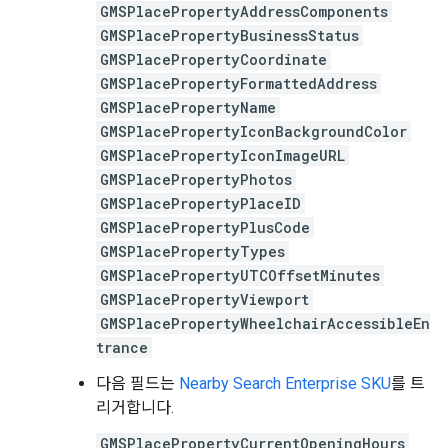
GMSPlacePropertyAddressComponents
GMSPlacePropertyBusinessStatus
GMSPlacePropertyCoordinate
GMSPlacePropertyFormattedAddress
GMSPlacePropertyName
GMSPlacePropertyIconBackgroundColor
GMSPlacePropertyIconImageURL
GMSPlacePropertyPhotos
GMSPlacePropertyPlaceID
GMSPlacePropertyPlusCode
GMSPlacePropertyTypes
GMSPlacePropertyUTCOffsetMinutes
GMSPlacePropertyViewport
GMSPlacePropertyWheelchairAccessibleEn
trance
다음 필드는
Nearby Search Enterprise SKU
를 트
리거합니다.
GMSPlacePropertyCurrentOpeningHours