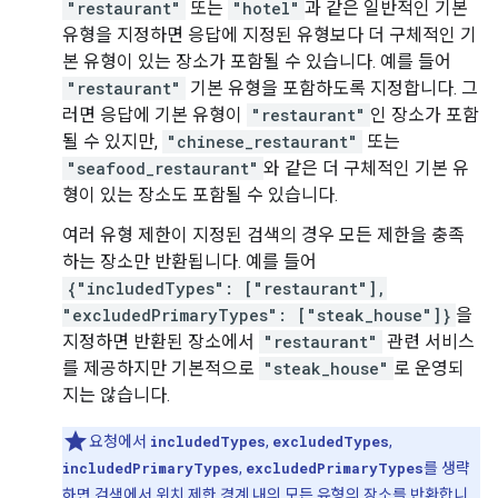
"restaurant"
또는
"hotel"
과 같은 일반적인 기본
유형을 지정하면 응답에 지정된 유형보다 더 구체적인 기
본 유형이 있는 장소가 포함될 수 있습니다. 예를 들어
"restaurant"
기본 유형을 포함하도록 지정합니다. 그
러면 응답에 기본 유형이
"restaurant"
인 장소가 포함
될 수 있지만,
"chinese_restaurant"
또는
"seafood_restaurant"
와 같은 더 구체적인 기본 유
형이 있는 장소도 포함될 수 있습니다.
여러 유형 제한이 지정된 검색의 경우 모든 제한을 충족
하는 장소만 반환됩니다. 예를 들어
{"includedTypes": ["restaurant"],
"excludedPrimaryTypes": ["steak_house"]}
을
지정하면 반환된 장소에서
"restaurant"
관련 서비스
를 제공하지만 기본적으로
"steak_house"
로 운영되
지는 않습니다.
요청에서
includedTypes
,
excludedTypes
,
includedPrimaryTypes
,
excludedPrimaryTypes
를 생략
하면 검색에서 위치 제한 경계 내의 모든 유형의 장소를 반환합니