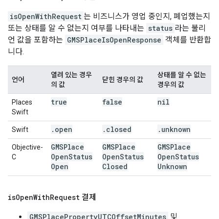
isOpenWithRequest
는 비즈니스가 영업 중인지, 폐업했는지
또는 상태를 알 수 없는지 여부를 나타내는
status
라는 불리
언 값을 포함하는
GMSPlaceIsOpenResponse
객체를 반환합
니다.
열려 있는 경우
상태를 알 수 없는
언어
닫힌 경우의 값
의 값
경우의 값
true
false
nil
Places
Swift
.
open
.
closed
.
unknown
Swift
GMSPlace
GMSPlace
GMSPlace
Objective-
Open
Status
Open
Status
Open
Status
C
Open
Closed
Unknown
is
Open
With
Request
결제
GMSPlacePropertyUTCOffsetMinutes
및