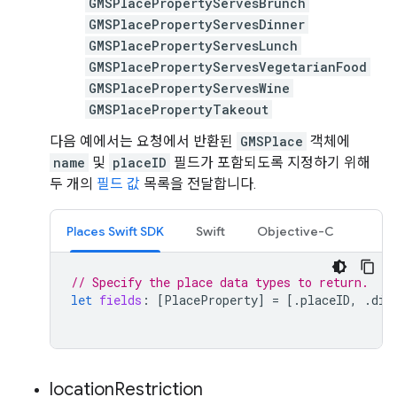
GMSPlacePropertyServesBrunch
GMSPlacePropertyServesDinner
GMSPlacePropertyServesLunch
GMSPlacePropertyServesVegetarianFood
GMSPlacePropertyServesWine
GMSPlacePropertyTakeout
다음 예에서는 요청에서 반환된
GMSPlace
객체에
name
및
placeID
필드가 포함되도록 지정하기 위해
두 개의
필드 값
목록을 전달합니다.
Places Swift SDK
Swift
Objective-C
// Specify the place data types to return.
let
fields
:
[
PlaceProperty
]
=
[.
placeID
,
.
dis
location
Restriction