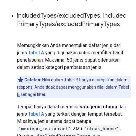
included
Types
/
excluded
Types
,
included
Primary
Types
/
excluded
Primary
Types
Memungkinkan Anda menentukan daftar jenis dari
jenis
Tabel A
yang digunakan untuk memfilter hasil
penelusuran. Maksimal 50 jenis dapat ditentukan
dalam setiap kategori pembatasan jenis.
Catatan:
Nilai dalam
Tabel B
hanya ditampilkan dalam
respons. Anda tidak dapat menggunakan nilai dalam
Tabel
B
sebagai filter.
Tempat hanya dapat memiliki
satu jenis utama
dari
jenis
Tabel A
yang terkait dengan tempat tersebut.
Misalnya, jenis utama dapat berupa
"mexican_restaurant"
atau
"steak_house"
.
Gunakan
includedPrimaryTypes
dan