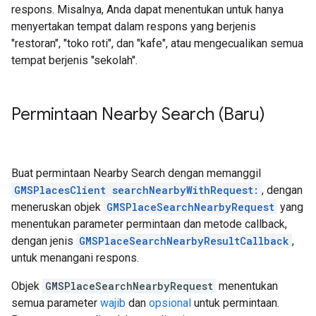
respons. Misalnya, Anda dapat menentukan untuk hanya
menyertakan tempat dalam respons yang berjenis
"restoran", "toko roti", dan "kafe", atau mengecualikan semua
tempat berjenis "sekolah".
Permintaan Nearby Search (Baru)
Buat permintaan Nearby Search dengan memanggil
GMSPlacesClient searchNearbyWithRequest:
, dengan
meneruskan objek
GMSPlaceSearchNearbyRequest
yang
menentukan parameter permintaan dan metode callback,
dengan jenis
GMSPlaceSearchNearbyResultCallback
,
untuk menangani respons.
Objek
GMSPlaceSearchNearbyRequest
menentukan
semua parameter
wajib
dan
opsional
untuk permintaan.