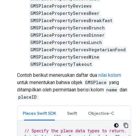
GMSPlacePropertyReviews
GMSPlacePropertyServesBeer
GMSPlacePropertyServesBreakfast
GMSPlacePropertyServesBrunch
GMSPlacePropertyServesDinner
GMSPlacePropertyServesLunch
GMSPlacePropertyServesVegetarianFood
GMSPlacePropertyServesWine
GMSPlacePropertyTakeout
Contoh berikut meneruskan daftar dua
nilai kolom
untuk menentukan bahwa objek
GMSPlace
yang
ditampilkan oleh permintaan berisi kolom
name
dan
placeID
:
Places Swift SDK
Swift
Objective-C
// Specify the place data types to return.