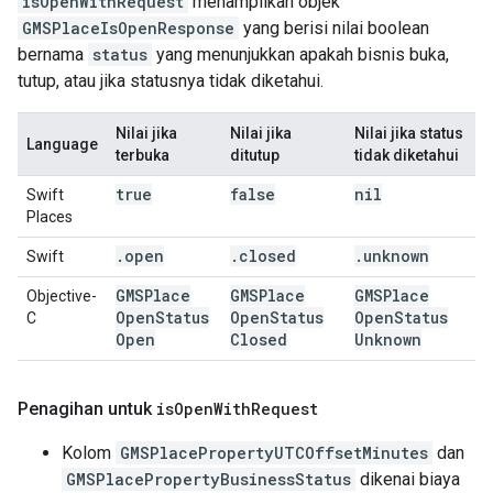
isOpenWithRequest
menampilkan objek
GMSPlaceIsOpenResponse
yang berisi nilai boolean
bernama
status
yang menunjukkan apakah bisnis buka,
tutup, atau jika statusnya tidak diketahui.
Nilai jika
Nilai jika
Nilai jika status
Language
terbuka
ditutup
tidak diketahui
true
false
nil
Swift
Places
.
open
.
closed
.
unknown
Swift
GMSPlace
GMSPlace
GMSPlace
Objective-
Open
Status
Open
Status
Open
Status
C
Open
Closed
Unknown
Penagihan untuk
is
Open
With
Request
Kolom
GMSPlacePropertyUTCOffsetMinutes
dan
GMSPlacePropertyBusinessStatus
dikenai biaya