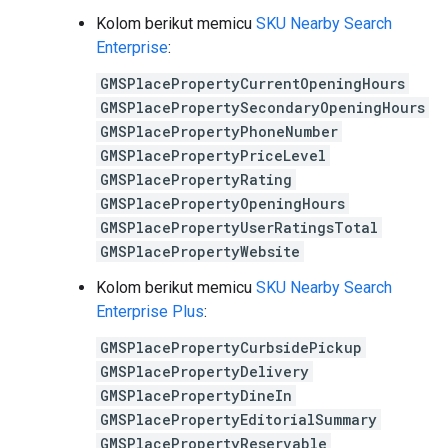
Kolom berikut memicu
SKU Nearby Search
Enterprise
:
GMSPlacePropertyCurrentOpeningHours
GMSPlacePropertySecondaryOpeningHours
GMSPlacePropertyPhoneNumber
GMSPlacePropertyPriceLevel
GMSPlacePropertyRating
GMSPlacePropertyOpeningHours
GMSPlacePropertyUserRatingsTotal
GMSPlacePropertyWebsite
Kolom berikut memicu
SKU Nearby Search
Enterprise Plus
:
GMSPlacePropertyCurbsidePickup
GMSPlacePropertyDelivery
GMSPlacePropertyDineIn
GMSPlacePropertyEditorialSummary
GMSPlacePropertyReservable