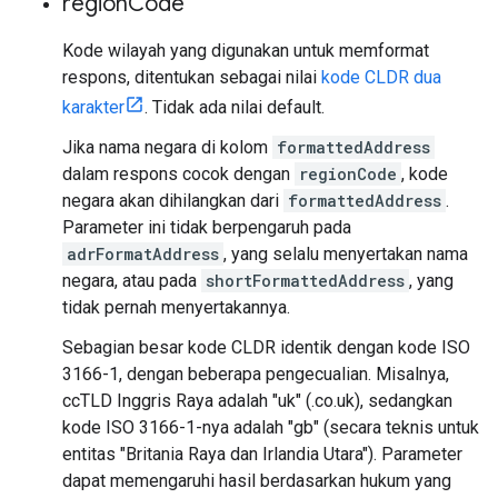
region
Code
Kode wilayah yang digunakan untuk memformat
respons, ditentukan sebagai nilai
kode CLDR dua
karakter
. Tidak ada nilai default.
Jika nama negara di kolom
formattedAddress
dalam respons cocok dengan
regionCode
, kode
negara akan dihilangkan dari
formattedAddress
.
Parameter ini tidak berpengaruh pada
adrFormatAddress
, yang selalu menyertakan nama
negara, atau pada
shortFormattedAddress
, yang
tidak pernah menyertakannya.
Sebagian besar kode CLDR identik dengan kode ISO
3166-1, dengan beberapa pengecualian. Misalnya,
ccTLD Inggris Raya adalah "uk" (.co.uk), sedangkan
kode ISO 3166-1-nya adalah "gb" (secara teknis untuk
entitas "Britania Raya dan Irlandia Utara"). Parameter
dapat memengaruhi hasil berdasarkan hukum yang