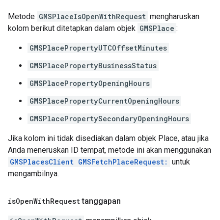
Metode
GMSPlaceIsOpenWithRequest
mengharuskan
kolom berikut ditetapkan dalam objek
GMSPlace
:
GMSPlacePropertyUTCOffsetMinutes
GMSPlacePropertyBusinessStatus
GMSPlacePropertyOpeningHours
GMSPlacePropertyCurrentOpeningHours
GMSPlacePropertySecondaryOpeningHours
Jika kolom ini tidak disediakan dalam objek Place, atau jika
Anda meneruskan ID tempat, metode ini akan menggunakan
GMSPlacesClient GMSFetchPlaceRequest:
untuk
mengambilnya.
is
Open
With
Request
tanggapan