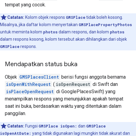
tempat yang cocok.
Catatan:
Kolom objek respons
GMSPlace
tidak boleh kosong.
Misalnya, jika daftar kolom menyertakan
GMSPlacePropertyPhotos
untuk meminta kolom
photos
dalam respons, dan kolom
photos
dalam respons kosong, kolom tersebut akan dihilangkan dari objek
GMSPlace
respons.
Mendapatkan status buka
Objek
GMSPlacesClient
berisi fungsi anggota bernama
isOpenWithRequest
(
isOpenRequest
di Swift dan
isPlaceOpenRequest
di GooglePlacesSwift) yang
menampilkan respons yang menunjukkan apakah tempat
saat ini buka, berdasarkan waktu yang ditentukan dalam
panggilan.
Catatan:
Fungsi
GMSPlace isOpen:
dan
GMSPlace
isOpenAtDate:
yang tidak digunakan lagi mungkin tidak akurat dan