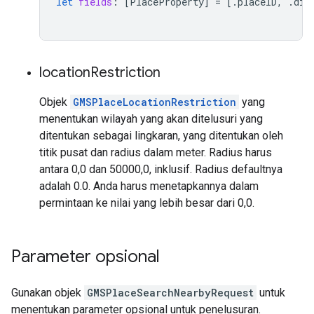
let
fields
:
[
PlaceProperty
]
=
[.
placeID
,
.
dis
location
Restriction
Objek
GMSPlaceLocationRestriction
yang
menentukan wilayah yang akan ditelusuri yang
ditentukan sebagai lingkaran, yang ditentukan oleh
titik pusat dan radius dalam meter. Radius harus
antara 0,0 dan 50000,0, inklusif. Radius defaultnya
adalah 0.0. Anda harus menetapkannya dalam
permintaan ke nilai yang lebih besar dari 0,0.
Parameter opsional
Gunakan objek
GMSPlaceSearchNearbyRequest
untuk
menentukan parameter opsional untuk penelusuran.