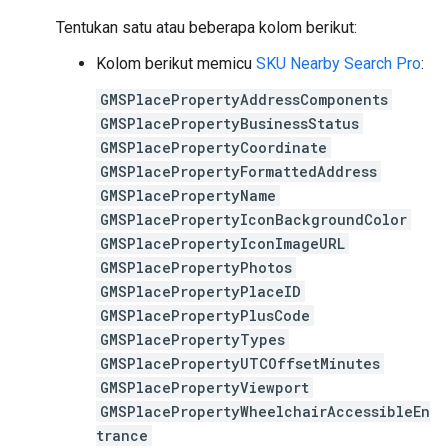
Tentukan satu atau beberapa kolom berikut:
Kolom berikut memicu
SKU Nearby Search Pro
:
GMSPlacePropertyAddressComponents
GMSPlacePropertyBusinessStatus
GMSPlacePropertyCoordinate
GMSPlacePropertyFormattedAddress
GMSPlacePropertyName
GMSPlacePropertyIconBackgroundColor
GMSPlacePropertyIconImageURL
GMSPlacePropertyPhotos
GMSPlacePropertyPlaceID
GMSPlacePropertyPlusCode
GMSPlacePropertyTypes
GMSPlacePropertyUTCOffsetMinutes
GMSPlacePropertyViewport
GMSPlacePropertyWheelchairAccessibleEn
trance