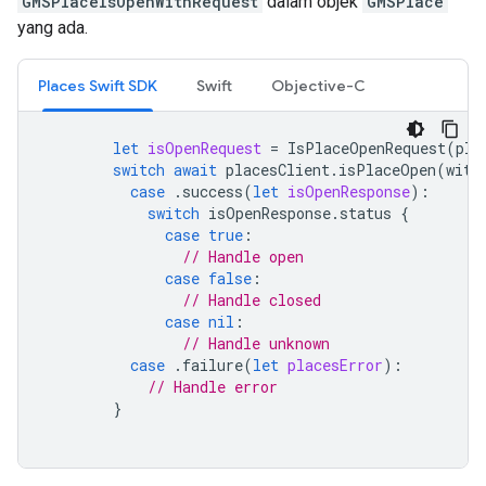
GMSPlaceIsOpenWithRequest
dalam objek
GMSPlace
yang ada.
Places Swift SDK
Swift
Objective-C
let
isOpenRequest
=
IsPlaceOpenRequest
(
pla
switch
await
placesClient
.
isPlaceOpen
(
with
case
.
success
(
let
isOpenResponse
):
switch
isOpenResponse
.
status
{
case
true
:
// Handle open
case
false
:
// Handle closed
case
nil
:
// Handle unknown
case
.
failure
(
let
placesError
):
// Handle error
}