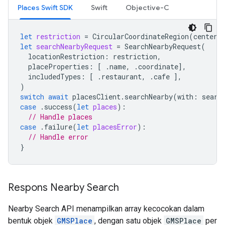
Places Swift SDK
Swift
Objective-C
let
restriction
=
CircularCoordinateRegion
(
center
:
let
searchNearbyRequest
=
SearchNearbyRequest
(
locationRestriction
:
restriction
,
placeProperties
:
[
.
name
,
.
coordinate
],
includedTypes
:
[
.
restaurant
,
.
cafe
],
)
switch
await
placesClient
.
searchNearby
(
with
:
searc
case
.
success
(
let
places
):
// Handle places
case
.
failure
(
let
placesError
):
// Handle error
}
Respons Nearby Search
Nearby Search API menampilkan array kecocokan dalam
bentuk objek
GMSPlace
, dengan satu objek
GMSPlace
per