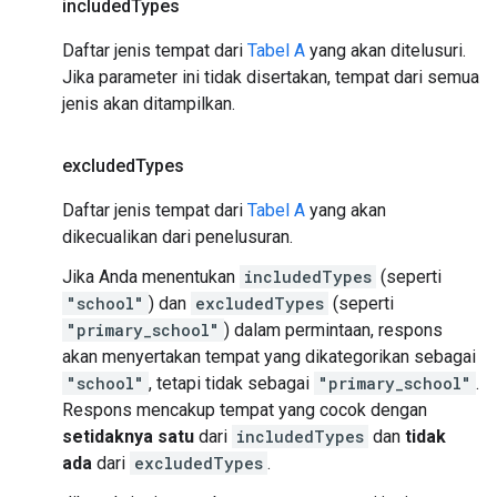
included
Types
Daftar jenis tempat dari
Tabel A
yang akan ditelusuri.
Jika parameter ini tidak disertakan, tempat dari semua
jenis akan ditampilkan.
excluded
Types
Daftar jenis tempat dari
Tabel A
yang akan
dikecualikan dari penelusuran.
Jika Anda menentukan
includedTypes
(seperti
"school"
) dan
excludedTypes
(seperti
"primary_school"
) dalam permintaan, respons
akan menyertakan tempat yang dikategorikan sebagai
"school"
, tetapi tidak sebagai
"primary_school"
.
Respons mencakup tempat yang cocok dengan
setidaknya satu
dari
includedTypes
dan
tidak
ada
dari
excludedTypes
.