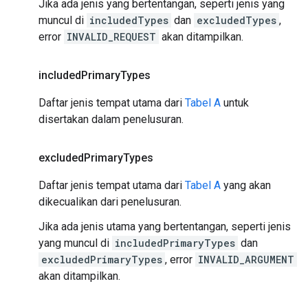
Jika ada jenis yang bertentangan, seperti jenis yang
muncul di
includedTypes
dan
excludedTypes
,
error
INVALID_REQUEST
akan ditampilkan.
included
Primary
Types
Daftar jenis tempat utama dari
Tabel A
untuk
disertakan dalam penelusuran.
excluded
Primary
Types
Daftar jenis tempat utama dari
Tabel A
yang akan
dikecualikan dari penelusuran.
Jika ada jenis utama yang bertentangan, seperti jenis
yang muncul di
includedPrimaryTypes
dan
excludedPrimaryTypes
, error
INVALID_ARGUMENT
akan ditampilkan.