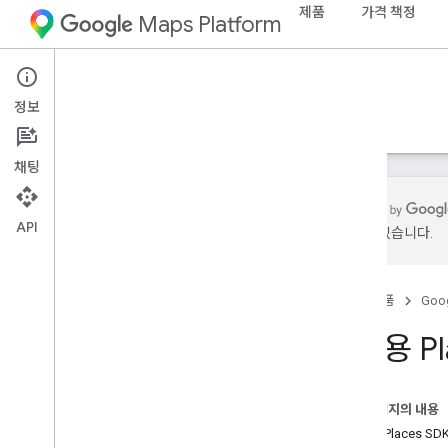
제품
가격 책정
Maps Platform
iOS
Places SDK for iOS
정보
가이드
참조
샘플
리소스
기존
채팅
API
있을 수 있습니다.
i
OS용 Places SDK
개요
홈
제품
Goog
i
OS용 Places Swift SDK
장소 ID
i
OS용 Pl
장소 아이콘
설정
이 페이지의 내용
i
OS용 Places SDK 설정
iOS용 Places SD