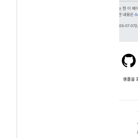
달리 명시되지 않는 한 이 
부여됩니다. 자세한 내용은
G
최종 업데이트: 2026-07-07(
Stack Overflow
google-maps 태그를 붙여 질문
샘플을 
합니다.
자세히 알아보기
FAQ
API 선택기