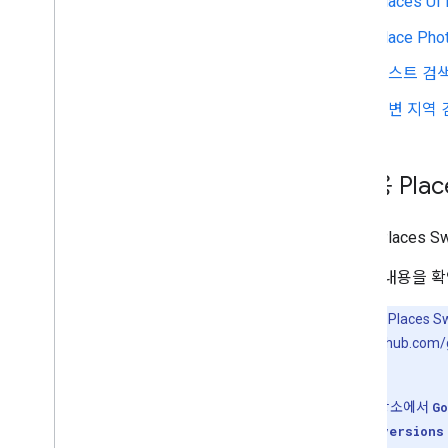
Places UI 
Place Pho
텍스트 검색
주변 지역 
i
OS용 Plac
iOS용 Place
자세한 내용을 확
참고:
iOS용 Places
URL(https://github.
하세요.
지원 중단된 저장소에서
Go
because no versions