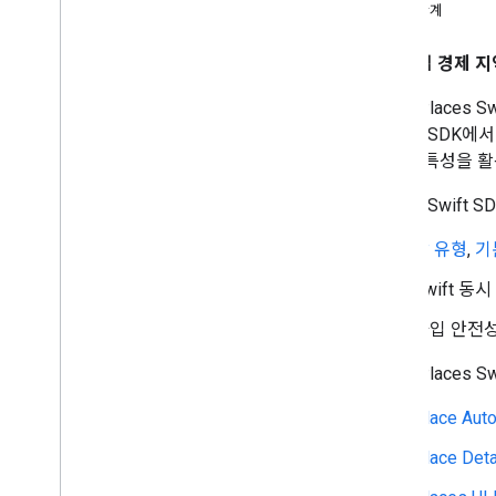
Xcode 프로젝트 설정
다음 단계
App Check를 사용하여 API 키 보호
버전
유럽 경제 지역
iOS용 Places 
i
OS용 Places SDK의 Places API (신규)
Places SDK
Place Autocomplete (신규)
고유한 특성을 활
장소 세부정보 (신규)
장소 사진 (신규)
Places Swif
텍스트 검색(신규)
주변 검색 (신규)
값 유형
,
기
장소 데이터 사용 (신규)
Swift 동
장소 UI 키트
세션 토큰 사용
타입 안전
경로를 따라 검색
iOS용 Places
오픈소스 라이브러리
Place Aut
라이브러리 결합
Place Det