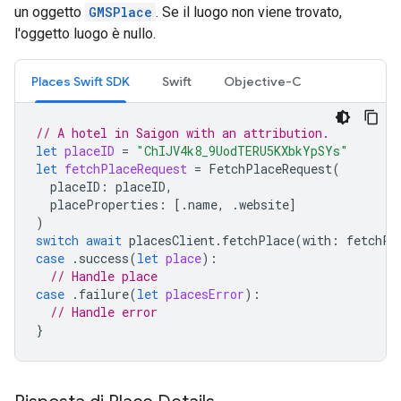
un oggetto
GMSPlace
. Se il luogo non viene trovato,
l'oggetto luogo è nullo.
Places Swift SDK
Swift
Objective-C
// A hotel in Saigon with an attribution.
let
placeID
=
"ChIJV4k8_9UodTERU5KXbkYpSYs"
let
fetchPlaceRequest
=
FetchPlaceRequest
(
placeID
:
placeID
,
placeProperties
:
[.
name
,
.
website
]
)
switch
await
placesClient
.
fetchPlace
(
with
:
fetchPl
case
.
success
(
let
place
):
// Handle place
case
.
failure
(
let
placesError
):
// Handle error
}