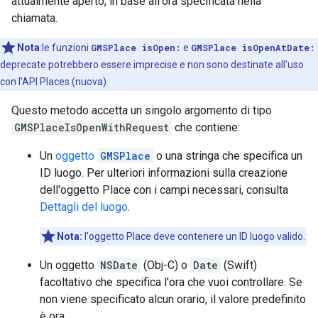
attualmente aperto, in base all'ora specificata nella
chiamata.
Nota
:le funzioni
GMSPlace isOpen:
e
GMSPlace isOpenAtDate:
deprecate potrebbero essere imprecise e non sono destinate all'uso
con l'API Places (nuova).
Questo metodo accetta un singolo argomento di tipo
GMSPlaceIsOpenWithRequest
che contiene:
Un
oggetto
GMSPlace
o una stringa che specifica un
ID luogo. Per ulteriori informazioni sulla creazione
dell'oggetto Place con i campi necessari, consulta
Dettagli del luogo
.
Nota:
l'oggetto Place deve contenere un ID luogo valido.
Un oggetto
NSDate
(Obj-C) o
Date
(Swift)
facoltativo che specifica l'ora che vuoi controllare. Se
non viene specificato alcun orario, il valore predefinito
è ora.