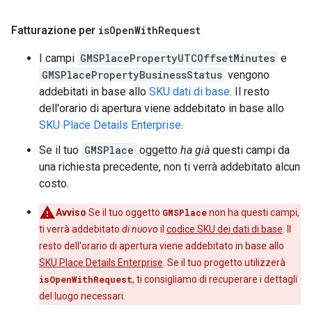
Fatturazione per
is
Open
With
Request
I campi
GMSPlacePropertyUTCOffsetMinutes
e
GMSPlacePropertyBusinessStatus
vengono
addebitati in base allo
SKU dati di base
. Il resto
dell'orario di apertura viene addebitato in base allo
SKU Place Details Enterprise
.
Se il tuo
GMSPlace
oggetto
ha già
questi campi da
una richiesta precedente, non ti verrà addebitato alcun
costo.
Avviso
Se il tuo oggetto
GMSPlace
non ha questi campi,
ti verrà addebitato
di nuovo
il
codice SKU dei dati di base
. Il
resto dell'orario di apertura viene addebitato in base allo
SKU Place Details Enterprise
. Se il tuo progetto utilizzerà
isOpenWithRequest
, ti consigliamo di recuperare i dettagli
del luogo necessari.