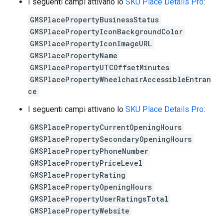
I seguenti campi attivano lo
SKU Place Details Pro
:
GMSPlacePropertyBusinessStatus
GMSPlacePropertyIconBackgroundColor
GMSPlacePropertyIconImageURL
GMSPlacePropertyName
GMSPlacePropertyUTCOffsetMinutes
GMSPlacePropertyWheelchairAccessibleEntran
ce
I seguenti campi attivano lo
SKU Place Details Pro
:
GMSPlacePropertyCurrentOpeningHours
GMSPlacePropertySecondaryOpeningHours
GMSPlacePropertyPhoneNumber
GMSPlacePropertyPriceLevel
GMSPlacePropertyRating
GMSPlacePropertyOpeningHours
GMSPlacePropertyUserRatingsTotal
GMSPlacePropertyWebsite