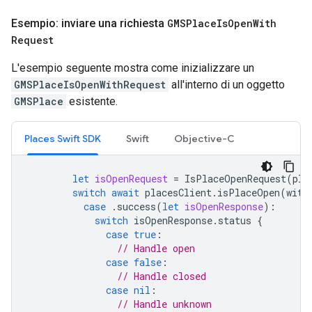
Esempio: inviare una richiesta
GMSPlace
Is
Open
With
Request
L'esempio seguente mostra come inizializzare un
GMSPlaceIsOpenWithRequest
all'interno di un oggetto
GMSPlace
esistente.
Places Swift SDK
Swift
Objective-C
let
isOpenRequest
=
IsPlaceOpenRequest
(
pla
switch
await
placesClient
.
isPlaceOpen
(
with
case
.
success
(
let
isOpenResponse
):
switch
isOpenResponse
.
status
{
case
true
:
// Handle open
case
false
:
// Handle closed
case
nil
:
// Handle unknown