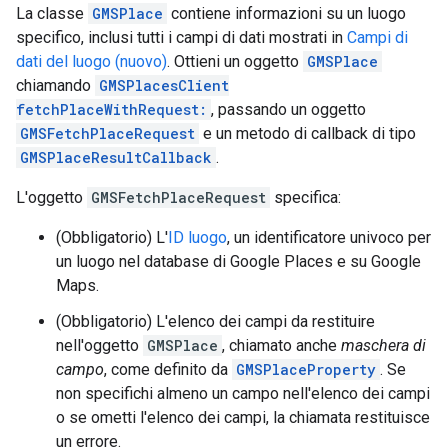
La classe
GMSPlace
contiene informazioni su un luogo
specifico, inclusi tutti i campi di dati mostrati in
Campi di
dati del luogo (nuovo)
. Ottieni un oggetto
GMSPlace
chiamando
GMSPlacesClient
fetchPlaceWithRequest:
, passando un oggetto
GMSFetchPlaceRequest
e un metodo di callback di tipo
GMSPlaceResultCallback
.
L'oggetto
GMSFetchPlaceRequest
specifica:
(Obbligatorio) L'
ID luogo
, un identificatore univoco per
un luogo nel database di Google Places e su Google
Maps.
(Obbligatorio) L'elenco dei campi da restituire
nell'oggetto
GMSPlace
, chiamato anche
maschera di
campo
, come definito da
GMSPlaceProperty
. Se
non specifichi almeno un campo nell'elenco dei campi
o se ometti l'elenco dei campi, la chiamata restituisce
un errore.