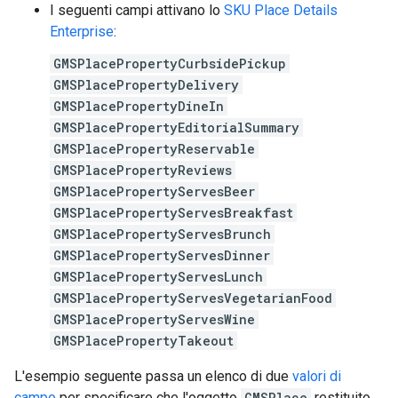
I seguenti campi attivano lo
SKU Place Details
Enterprise
:
GMSPlacePropertyCurbsidePickup
GMSPlacePropertyDelivery
GMSPlacePropertyDineIn
GMSPlacePropertyEditorialSummary
GMSPlacePropertyReservable
GMSPlacePropertyReviews
GMSPlacePropertyServesBeer
GMSPlacePropertyServesBreakfast
GMSPlacePropertyServesBrunch
GMSPlacePropertyServesDinner
GMSPlacePropertyServesLunch
GMSPlacePropertyServesVegetarianFood
GMSPlacePropertyServesWine
GMSPlacePropertyTakeout
L'esempio seguente passa un elenco di due
valori di
campo
per specificare che l'oggetto
GMSPlace
restituito