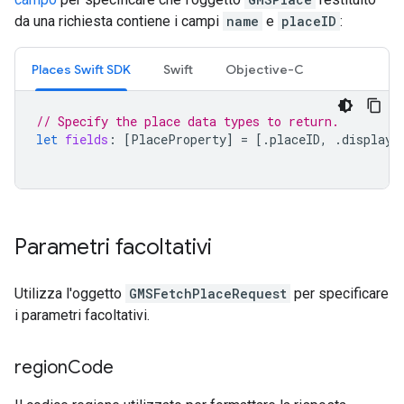
da una richiesta contiene i campi
name
e
placeID
:
Places Swift SDK
Swift
Objective-C
// Specify the place data types to return.
let
fields
:
[
PlaceProperty
]
=
[.
placeID
,
.
displayN
Parametri facoltativi
Utilizza l'oggetto
GMSFetchPlaceRequest
per specificare
i parametri facoltativi.
region
Code