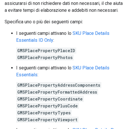
assicurarsi di non richiedere dati non necessari, il che aiuta
a evitare tempi di elaborazione e addebiti non necessari.
Specifica uno o più dei seguenti campi:
I seguenti campi attivano lo
SKU Place Details
Essentials ID Only
:
GMSPlacePropertyPlaceID
GMSPlacePropertyPhotos
I seguenti campi attivano lo
SKU Place Details
Essentials
:
GMSPlacePropertyAddressComponents
GMSPlacePropertyFormattedAddress
GMSPlacePropertyCoordinate
GMSPlacePropertyPlusCode
GMSPlacePropertyTypes
GMSPlacePropertyViewport