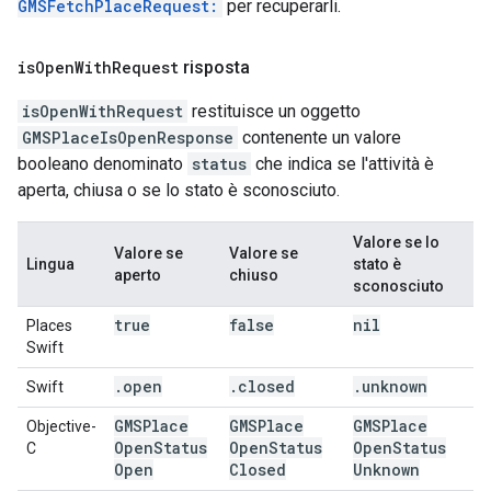
GMSFetchPlaceRequest:
per recuperarli.
is
Open
With
Request
risposta
isOpenWithRequest
restituisce un oggetto
GMSPlaceIsOpenResponse
contenente un valore
booleano denominato
status
che indica se l'attività è
aperta, chiusa o se lo stato è sconosciuto.
Valore se lo
Valore se
Valore se
Lingua
stato è
aperto
chiuso
sconosciuto
true
false
nil
Places
Swift
.
open
.
closed
.
unknown
Swift
GMSPlace
GMSPlace
GMSPlace
Objective-
Open
Status
Open
Status
Open
Status
C
Open
Closed
Unknown