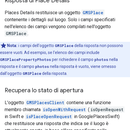
Risposta di Place Details
Places Details restituisce un oggetto
GMSPlace
contenente i dettagli sul luogo. Solo i campi specificati
nell'elenco dei campi vengono compilati nell'oggetto
GMSPlace
.
Nota:
i campi dell'oggetto
GMSPlace
della risposta non possono
essere vuoti. Ad esempio, se l'elenco dei campi include
GMSPlacePropertyPhotos
per richiedere il campo
photos
nella
risposta e il campo
photos
nella risposta è vuoto, viene omesso
dall'oggetto
GMSPlace
della risposta.
Recupera lo stato di apertura
L'oggetto
GMSPlacesClient
contiene una funzione
membro chiamata
isOpenWithRequest
(
isOpenRequest
in Swift e
isPlaceOpenRequest
in GooglePlacesSwift)
che restituisce una risposta che indica se il luogo è