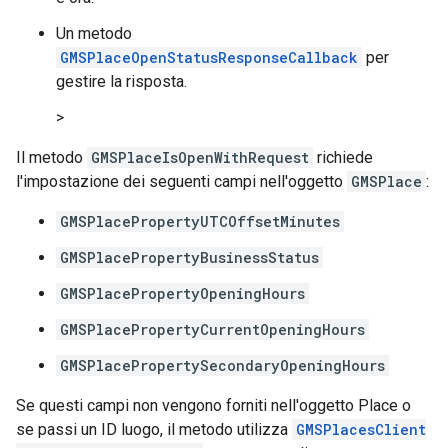
Un metodo
GMSPlaceOpenStatusResponseCallback
per
gestire la risposta.
>
Il metodo
GMSPlaceIsOpenWithRequest
richiede
l'impostazione dei seguenti campi nell'oggetto
GMSPlace
:
GMSPlacePropertyUTCOffsetMinutes
GMSPlacePropertyBusinessStatus
GMSPlacePropertyOpeningHours
GMSPlacePropertyCurrentOpeningHours
GMSPlacePropertySecondaryOpeningHours
Se questi campi non vengono forniti nell'oggetto Place o
se passi un ID luogo, il metodo utilizza
GMSPlacesClient