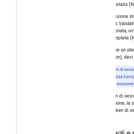
Place Details (N
Una sessione ini
Address Validat
abbandonata, ovv
Autocomplete (N
Dopo che un uten
Validation), dev
Nota:
i token di ses
un'app che utilizza il pr
stesso token di sessione
Un token di sess
di sessione, la 
alcun token di s
Dettagli e