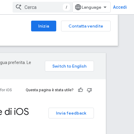
/
Accedi
Inizia
Contatta vendite
ngua preferita. Le
for iOS
Questa pagina è stata utile?
 di i
OS
Invia feedback