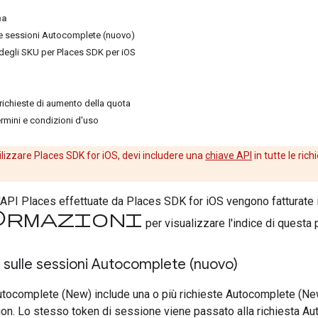
na
le sessioni Autocomplete (nuovo)
 degli SKU per Places SDK per iOS
 richieste di aumento della quota
ermini e condizioni d'uso
ilizzare Places SDK for iOS, devi includere una
chiave API
in tutte le ric
l'API Places effettuate da Places SDK for iOS vengono fatturate in
Informazioni
per visualizzare l'indice di questa 
 sulle sessioni Autocomplete (nuovo)
tocomplete (New) include una o più richieste Autocomplete (New
on. Lo stesso token di sessione viene passato alla richiesta Au