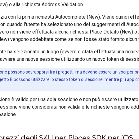
ew) o alla richiesta Address Validation.
zia con la prima richiesta Autocomplete (New). Viene quindi effe
ion quando l'utente ha selezionato uno dei suggerimenti di Aut
ero non viene effettuata alcuna richiesta Place Details (New) o 
ew) vengono addebitate come se non fosse stato fornito alcun 
te ha selezionato un luogo (ovvero è stata effettuata una richi
i avviare una nuova sessione utilizzando un nuovo token di sessi
sione possono sovrapporsi tra i progetti, ma devono essere univoci per pr
ogetto B possono utilizzare lo stesso token di sessione, mentre più app ch
.
ione è valido per una sola sessione e non può essere utilizzato p
sessione viene considerata non valida e le richieste vengono ad
essione.
 prezzi degli SKU per Places SDK per i
OS