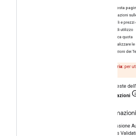
Su questa pagi
Fatturazione e monitoraggio
Informazioni sul
Utilizzo e fatturazione
Dettagli e prezzi
Report e monitoraggio
Limiti di utilizzo
Modifica quota
Norme e termini
Visualizzare le
Norme e attribuzioni
Limitazioni dei T
Termini di servizio
Promemoria:
per ut
tuoi progetti.
Le richieste del
Informazioni
Informazioni
Una sessione Au
Address Validati