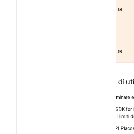
Enterprise
Enterprise
Limiti di ut
Per esaminare e g
Places SDK for 
Places. I limiti 
API Places