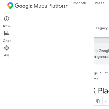
Prodotti
Prezzi
Maps Platform
iOS
Places SDK for iOS
Info
Guide
Riferimento
Esempi
Risorse
Legacy
Chat
API
traduzioni generat
Assistenza
Opzioni di assistenza
Home page
Pro
Note di rilascio
Risorse
Note di rilascio - SDK Places Swift per i
OS
SDK Plac
Tieniti informato
Termini e condizioni d'uso
Dettagli sulla privacy nell'Apple App
Store