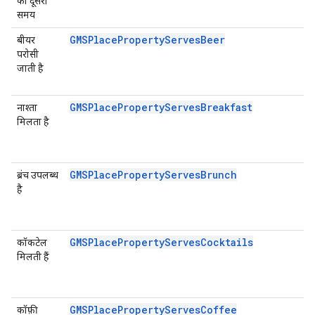
का दूसरा
समय
GMSPlacePropertyServesBeer
बीयर
परोसी
जाती है
GMSPlacePropertyServesBreakfast
नाश्ता
मिलता है
GMSPlacePropertyServesBrunch
ब्रंच उपलब्ध
है
GMSPlacePropertyServesCocktails
कॉकटेल
मिलती हैं
GMSPlacePropertyServesCoffee
कॉफ़ी