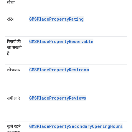
सीमा
GMSPlacePropertyRating
रेटिंग
GMSPlacePropertyReservable
रिज़र्व की
जा सकती
है
GMSPlacePropertyRestroom
शौचालय
GMSPlacePropertyReviews
समीक्षाएं
GMSPlacePropertySecondaryOpeningHours
खुले रहने