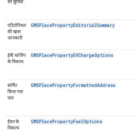
की सुविधा
GMSPlacePropertyEditorialSummary
एडिटोरियल
की खास
जानकारी
GMSPlacePropertyEVChargeOptions
ईवी चार्जिंग
के विकल्प
GMSPlacePropertyFormattedAddress
फ़ॉर्मैट
किया गया
पता
GMSPlacePropertyFuelOptions
ईंधन के
विकल्प