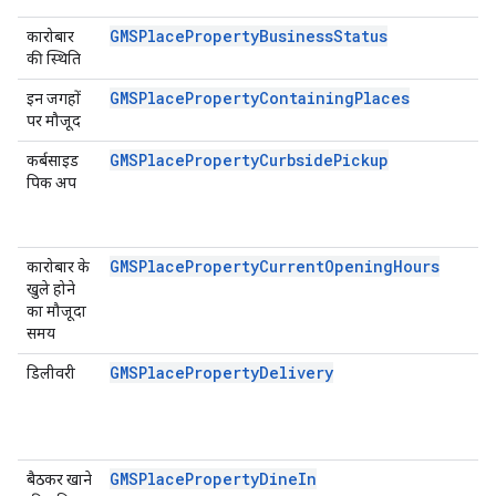
GMSPlacePropertyBusinessStatus
कारोबार
की स्थिति
GMSPlacePropertyContainingPlaces
इन जगहों
पर मौजूद
GMSPlacePropertyCurbsidePickup
कर्बसाइड
पिक अप
GMSPlacePropertyCurrentOpeningHours
कारोबार के
खुले होने
का मौजूदा
समय
GMSPlacePropertyDelivery
डिलीवरी
GMSPlacePropertyDineIn
बैठकर खाने