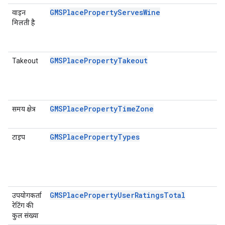
GMSPlacePropertyServesWine
वाइन
मिलती है
GMSPlacePropertyTakeout
Takeout
GMSPlacePropertyTimeZone
समय क्षेत्र
GMSPlacePropertyTypes
टाइप
GMSPlacePropertyUserRatingsTotal
उपयोगकर्ता
रेटिंग की
कुल संख्या