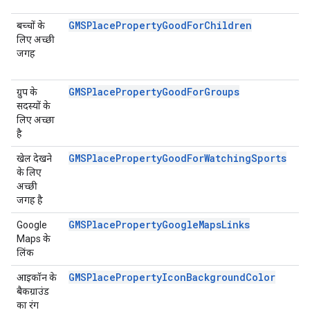
GMSPlacePropertyGoodForChildren
बच्चों के
लिए अच्छी
जगह
GMSPlacePropertyGoodForGroups
ग्रुप के
सदस्यों के
लिए अच्छा
है
GMSPlacePropertyGoodForWatchingSports
खेल देखने
के लिए
अच्छी
जगह है
GMSPlacePropertyGoogleMapsLinks
Google
Maps के
लिंक
GMSPlacePropertyIconBackgroundColor
आइकॉन के
बैकग्राउंड
का रंग