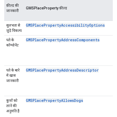
फ़ील्ड की
GMSPlaceProperty फ़ील्ड
जानकारी
GMSPlacePropertyAccessibilityOptions
सुलभता से
जुड़े विकल्प
GMSPlacePropertyAddressComponents
पते के
कॉम्पोनेंट
GMSPlacePropertyAddressDescriptor
पते के बारे
में खास
जानकारी
GMSPlacePropertyAllowsDogs
कुत्तों को
लाने की
अनुमति है