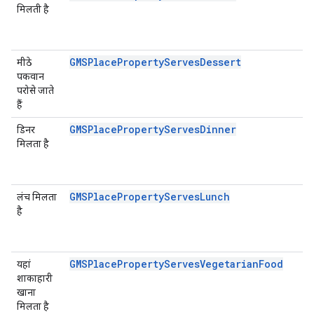
मिलती है
GMSPlacePropertyServesDessert
मीठे
पकवान
परोसे जाते
हैं
GMSPlacePropertyServesDinner
डिनर
मिलता है
GMSPlacePropertyServesLunch
लंच मिलता
है
GMSPlacePropertyServesVegetarianFood
यहां
शाकाहारी
खाना
मिलता है