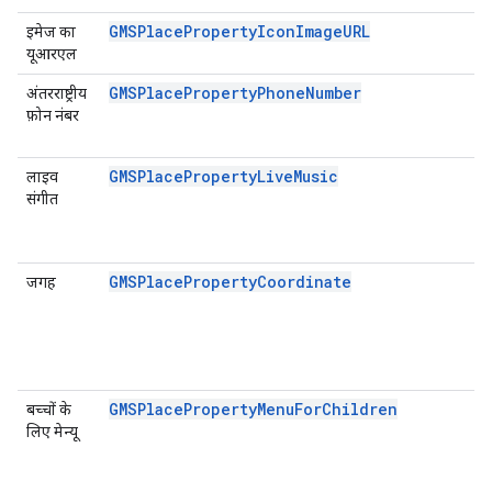
GMSPlacePropertyIconImageURL
इमेज का
यूआरएल
GMSPlacePropertyPhoneNumber
अंतरराष्ट्रीय
फ़ोन नंबर
GMSPlacePropertyLiveMusic
लाइव
संगीत
GMSPlacePropertyCoordinate
जगह
GMSPlacePropertyMenuForChildren
बच्चों के
लिए मेन्यू