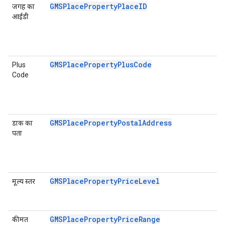
GMSPlacePropertyPlaceID
जगह का
आईडी
GMSPlacePropertyPlusCode
Plus
Code
GMSPlacePropertyPostalAddress
डाक का
पता
GMSPlacePropertyPriceLevel
मूल्य स्तर
GMSPlacePropertyPriceRange
कीमत