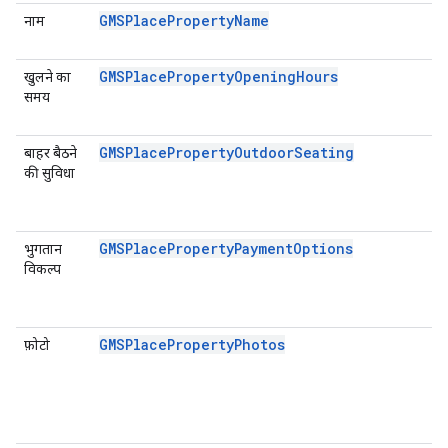
GMSPlacePropertyName
नाम
GMSPlacePropertyOpeningHours
खुलने का
समय
GMSPlacePropertyOutdoorSeating
बाहर बैठने
की सुविधा
GMSPlacePropertyPaymentOptions
भुगतान
विकल्प
GMSPlacePropertyPhotos
फ़ोटो