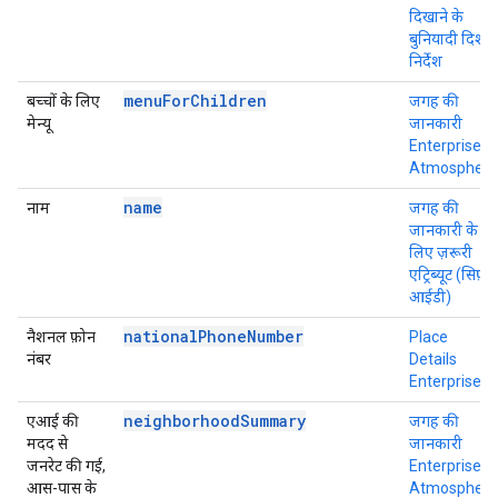
दिखाने के
बुनियादी दिशा-
निर्देश
menuForChildren
बच्चों के लिए
जगह की
मेन्यू
जानकारी
Enterprise +
Atmosphere
name
नाम
जगह की
जानकारी के
लिए ज़रूरी
एट्रिब्यूट (सिर्फ़
आईडी)
nationalPhoneNumber
नैशनल फ़ोन
Place
नंबर
Details
Enterprise
neighborhoodSummary
एआई की
जगह की
मदद से
जानकारी
जनरेट की गई,
Enterprise +
आस-पास के
Atmosphere