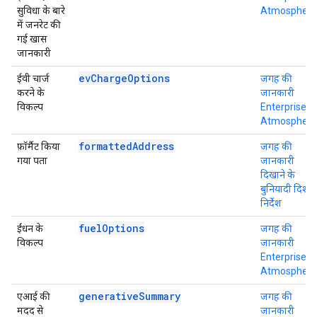
सुविधा के बारे
Atmosphere
में जनरेट की
गई खास
जानकारी
evChargeOptions
ईवी चार्ज
जगह की
करने के
जानकारी
विकल्प
Enterprise +
Atmosphere
formattedAddress
फ़ॉर्मैट किया
जगह की
गया पता
जानकारी
दिखाने के
बुनियादी दिशा-
निर्देश
fuelOptions
ईंधन के
जगह की
विकल्प
जानकारी
Enterprise +
Atmosphere
generativeSummary
एआई की
जगह की
मदद से
जानकारी