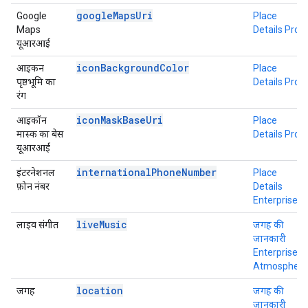
googleMapsUri
Google
Place
Maps
Details Pro
यूआरआई
iconBackgroundColor
आइकन
Place
पृष्ठभूमि का
Details Pro
रंग
iconMaskBaseUri
आइकॉन
Place
मास्क का बेस
Details Pro
यूआरआई
internationalPhoneNumber
इंटरनेशनल
Place
फ़ोन नंबर
Details
Enterprise
liveMusic
लाइव संगीत
जगह की
जानकारी
Enterprise +
Atmosphere
location
जगह
जगह की
जानकारी