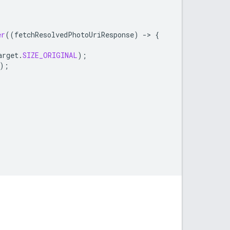
er
((
fetchResolvedPhotoUriResponse
)
->
{
arget
.
SIZE_ORIGINAL
);
);