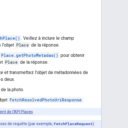
hPlace()
. Veillez à inclure le champ
 l'objet
Place
de la réponse.
Place.getPhotoMetadas()
pour obtenir
jet
Place
de la réponse.
te et transmettez l'objet de métadonnées de
es deux.
de la photo.
objet
FetchResolvedPhotoUriResponse
.
client de l'API Places
.
asses de requête (par exemple,
FetchPlaceRequest
).