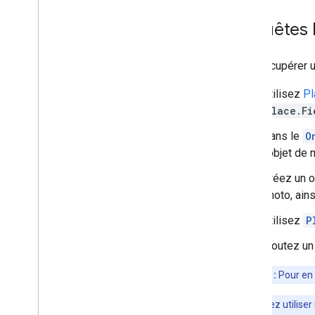
Extensions Kotlin KTX
Requêtes 
Bibliothèque Places Rx
Plug-in Secrets Gradle
Pour récupérer u
Utilisez
Pl
Place.Fi
Dans le
O
l'objet de
Créez un o
photo, ain
Utilisez
P
Ajoutez u
Remarque :
Pour en s
Vous pouvez utiliser