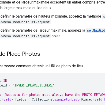
ximale et de largeur maximale acceptent un entier compris entre 
la largeur maximale ou les deux.
 définir le paramètre de hauteur maximale, appelez la méthode
chResolvedPhotoUriRequest
.
 définir le paramètre de largeur maximale, appelez la
setMaxWi
chResolvedPhotoUriRequest
objet.
de Place Photos
nt montre comment obtenir un URI de photo de lieu.
e ID.
ceId
=
"INSERT_PLACE_ID_HERE"
;
s. Requests for photos must always have the PHOTO_METAD
.
Field
>
fields
=
Collections
.
singletonList
(
Place
.
Field
.