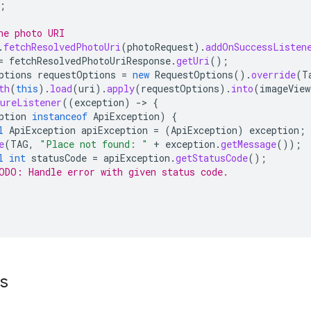
;
he photo URI
.
fetchResolvedPhotoUri
(
photoRequest
).
addOnSuccessListen
=
fetchResolvedPhotoUriResponse
.
getUri
();
ptions
requestOptions
=
new
RequestOptions
().
override
(
T
th
(
this
).
load
(
uri
).
apply
(
requestOptions
).
into
(
imageView
ureListener
((
exception
)
->
{
ption
instanceof
ApiException
)
{
l
ApiException
apiException
=
(
ApiException
)
exception
;
e
(
TAG
,
"Place not found: "
+
exception
.
getMessage
());
l
int
statusCode
=
apiException
.
getStatusCode
();
ODO: Handle error with given status code.
ns