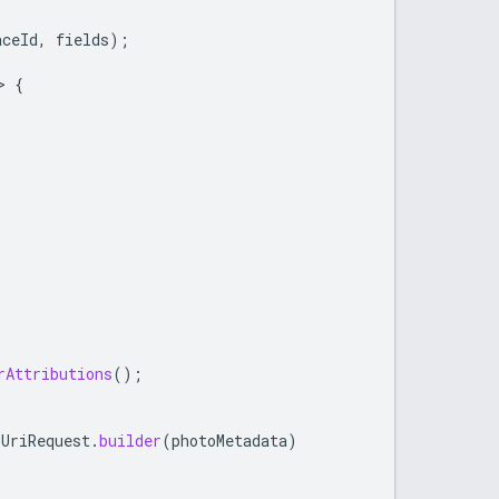
aceId
,
fields
);
>
{
rAttributions
();
oUriRequest
.
builder
(
photoMetadata
)