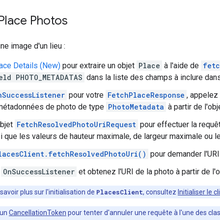
Place Photos
ne image d'un lieu :
ace Details (New)
pour extraire un objet
Place
à l'aide de
fetc
eld PHOTO_METADATAS
dans la liste des champs à inclure dans
nSuccessListener
pour votre
FetchPlaceResponse
, appelez
 métadonnées de photo de type
PhotoMetadata
à partir de l'ob
bjet
FetchResolvedPhotoUriRequest
pour effectuer la requê
si que les valeurs de hauteur maximale, de largeur maximale ou l
lacesClient.fetchResolvedPhotoUri()
pour demander l'URI 
n
OnSuccessListener
et obtenez l'URI de la photo à partir de l'
avoir plus sur l'initialisation de
PlacesClient
, consultez
Initialiser le 
 un
CancellationToken
pour tenter d'annuler une requête à l'une des cl