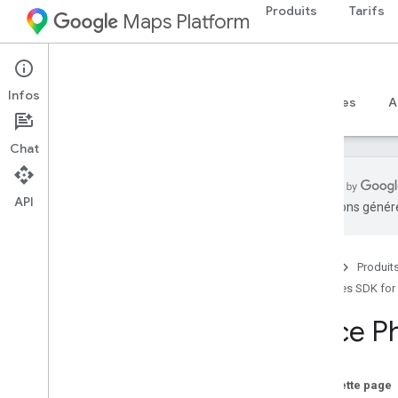
Produits
Tarifs
Maps Platform
Android
Places SDK for Android
Infos
Guides
Référence
Exemples
Ressources
A
Chat
API
traductions généré
SDK Places pour Android
Aperçu
Accueil
Produit
ID de lieu
Places SDK for
Icônes de lieu
Place P
Configuration
Configurer le SDK Places pour Android
Configurer un projet Android Studio
Sur cette page