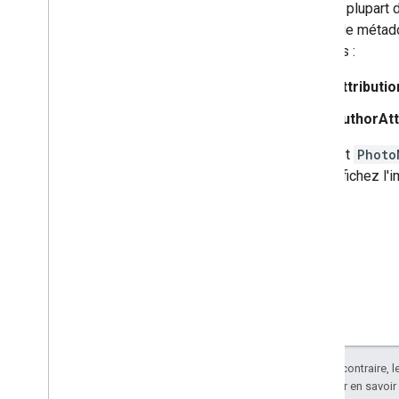
Dans la plupart d
l'objet de méta
suivants :
Attributio
AuthorAtt
Si l'objet
Photo
vous affichez l'
Sauf indication contraire, 
Apache 2.0
. Pour en savoir