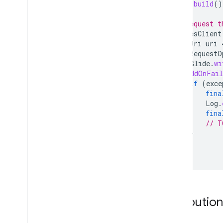
.
build
()
// Request t
placesClient
Uri
uri
RequestO
Glide
.
wi
}).
addOnFail
if
(
exce
fina
Log
.
fina
// T
}
});
});
Attributio