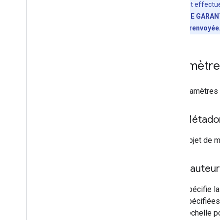
L'annulation est effect
d'annulation NE GARANT
réponse n'est renvoyée
Paramètres
Les paramètres 
Métado
Objet de m
Hauteur
Spécifie la
spécifiées
l'échelle 