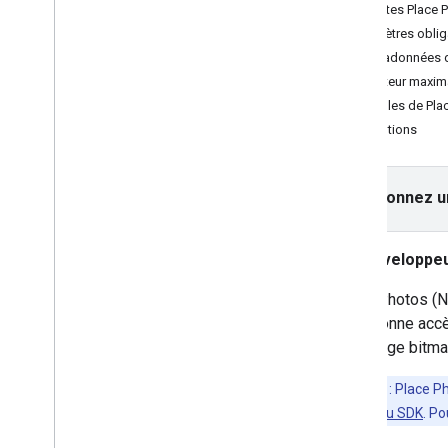
Utiliser App Check pour sécuriser votre
Requêtes Place 
clé API
Paramètres oblig
Versions
Métadonnées 
Hauteur maxima
Tutoriels
Exemples de Pla
Saisie semi-automatique d'un
Attributions
formulaire d'adresse
SDK Places (nouveau)
Sélectionnez u
Saisie semi-automatique (nouveau)
Place Details (nouveau)
Nearby Search (nouveau)
Développeu
Place Photos (nouveau)
Place Photos (Ne
Text Search (nouvelle version)
vous donne accè
Utiliser les données de lieu (nouveau)
une image bitmap
Kit UI Places
Utiliser des jetons de session
Remarque
: Place P
Rechercher sur le trajet
votre version du SDK
. Po
Bibliothèques Open Source