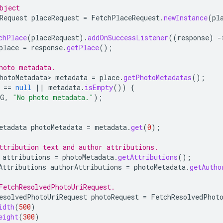
bject
Request
placeRequest
=
FetchPlaceRequest
.
newInstance
(
pl
chPlace
(
placeRequest
).
addOnSuccessListener
((
response
)
-
place
=
response
.
getPlace
();
hoto metadata.
hotoMetadata>
metadata
=
place
.
getPhotoMetadatas
();
==
null
||
metadata
.
isEmpty
())
{
AG
,
"No photo metadata."
);
etadata
photoMetadata
=
metadata
.
get
(
0
);
ttribution text and author attributions.
attributions
=
photoMetadata
.
getAttributions
();
Attributions
authorAttributions
=
photoMetadata
.
getAutho
FetchResolvedPhotoUriRequest.
esolvedPhotoUriRequest
photoRequest
=
FetchResolvedPhot
idth
(
500
)
eight
(
300
)