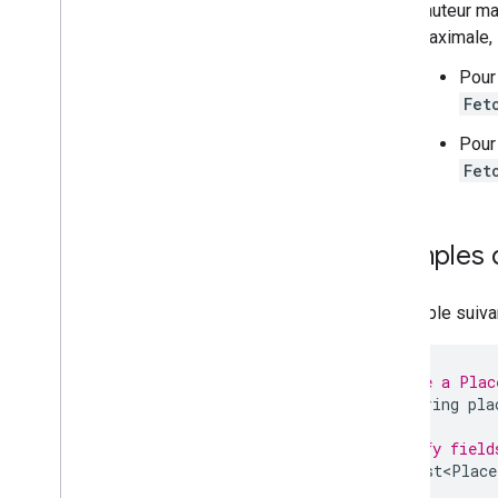
hauteur ma
maximale, 
Pour
Fet
Pour
Fet
Exemples 
L'exemple suiva
// Define a Plac
final
String
pla
// Specify field
final
List<Place