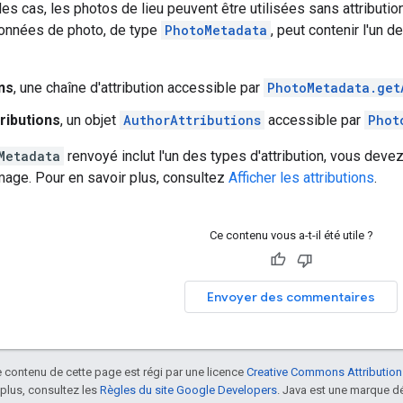
es cas, les photos de lieu peuvent être utilisées sans attribution,
données de photo, de type
PhotoMetadata
, peut contenir l'un 
ns
, une chaîne d'attribution accessible par
PhotoMetadata.get
ributions
, un objet
AuthorAttributions
accessible par
Phot
Metadata
renvoyé inclut l'un des types d'attribution, vous devez
image. Pour en savoir plus, consultez
Afficher les attributions
.
Ce contenu vous a-t-il été utile ?
Envoyer des commentaires
le contenu de cette page est régi par une licence
Creative Commons Attribution
 plus, consultez les
Règles du site Google Developers
. Java est une marque dé