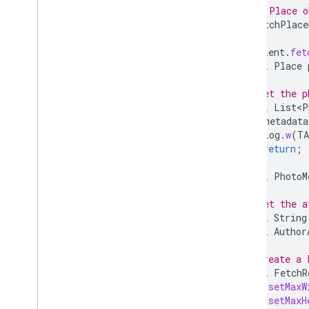
// Get a Place o
final
FetchPlace
placesClient
.
fet
final
Place
// Get the p
final
List<P
if
(
metadata
Log
.
w
(
T
return
;
}
final
PhotoM
// Get the a
final
String
final
Author
// Create a 
final
FetchR
.
setMaxW
.
setMaxH