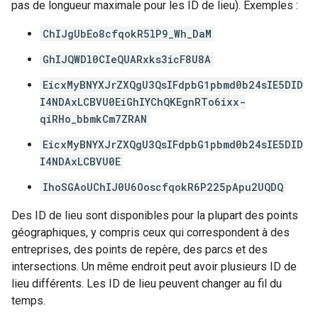
pas de longueur maximale pour les ID de lieu). Exemples :
ChIJgUbEo8cfqokR5lP9_Wh_DaM
GhIJQWDl0CIeQUARxks3icF8U8A
EicxMyBNYXJrZXQgU3QsIFdpbG1pbmd0b24sIE5DID
I4NDAxLCBVU0EiGhIYChQKEgnRTo6ixx-
qiRHo_bbmkCm7ZRAN
EicxMyBNYXJrZXQgU3QsIFdpbG1pbmd0b24sIE5DID
I4NDAxLCBVU0E
IhoSGAoUChIJ0U6OoscfqokR6P225pApu2UQDQ
Des ID de lieu sont disponibles pour la plupart des points
géographiques, y compris ceux qui correspondent à des
entreprises, des points de repère, des parcs et des
intersections. Un même endroit peut avoir plusieurs ID de
lieu différents. Les ID de lieu peuvent changer au fil du
temps.