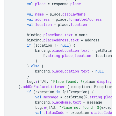
val
place
=
response
.
place
val
name
=
place
.
displayName
val
address
=
place
.
formattedAddress
val
location
=
place
.
location
binding
.
placeName
.
text
=
name
binding
.
placeAddress
.
text
=
address
if
(
location
!=
null
)
{
binding
.
placeLocation
.
text
=
getString
R
.
string
.
place_location
,
location
.
l
)
}
else
{
binding
.
placeLocation
.
text
=
null
}
Log
.
i
(
TAG
,
"Place found: 
${
place
.
displayNa
}.
addOnFailureListener
{
exception
:
Exception
if
(
exception
is
ApiException
)
{
val
message
=
getString
(
R
.
string
.
place
binding
.
placeName
.
text
=
message
Log
.
e
(
TAG
,
"Place not found: 
${
excepti
val
statusCode
=
exception
.
statusCode