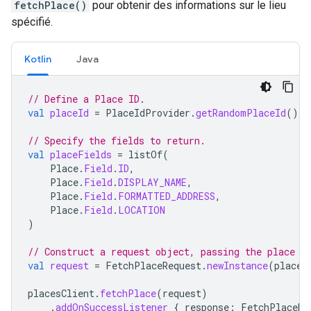
fetchPlace()
pour obtenir des informations sur le lieu
spécifié.
Kotlin
Java
// Define a Place ID.
val
placeId
=
PlaceIdProvider
.
getRandomPlaceId
()
// Specify the fields to return.
val
placeFields
=
listOf
(
Place
.
Field
.
ID
,
Place
.
Field
.
DISPLAY_NAME
,
Place
.
Field
.
FORMATTED_ADDRESS
,
Place
.
Field
.
LOCATION
)
// Construct a request object, passing the place I
val
request
=
FetchPlaceRequest
.
newInstance
(
placeI
placesClient
.
fetchPlace
(
request
)
.
addOnSuccessListener
{
response
:
FetchPlaceRe