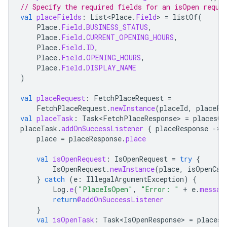
// Specify the required fields for an isOpen reque
val
placeFields
:
List<Place
.
Field
>
=
listOf
(
Place
.
Field
.
BUSINESS_STATUS
,
Place
.
Field
.
CURRENT_OPENING_HOURS
,
Place
.
Field
.
ID
,
Place
.
Field
.
OPENING_HOURS
,
Place
.
Field
.
DISPLAY_NAME
)
val
placeRequest
:
FetchPlaceRequest
=
FetchPlaceRequest
.
newInstance
(
placeId
,
placeFi
val
placeTask
:
Task<FetchPlaceResponse>
=
placesCl
placeTask
.
addOnSuccessListener
{
placeResponse
-
place
=
placeResponse
.
place
val
isOpenRequest
:
IsOpenRequest
=
try
{
IsOpenRequest
.
newInstance
(
place
,
isOpenCal
}
catch
(
e
:
IllegalArgumentException
)
{
Log
.
e
(
"PlaceIsOpen"
,
"Error: "
+
e
.
messag
return
@addOnSuccessListener
}
val
isOpenTask
:
Task<IsOpenResponse>
=
placesC