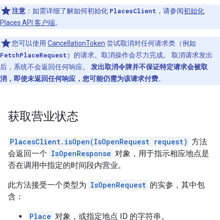
注意
：如需详细了解如何初始化
PlacesClient
，请参阅
初始化
Places API 客户端
。
您可以使用
CancellationToken
尝试取消对任何请求类（例如
FetchPlaceRequest
）的请求。取消操作会尽力完成。 取消请求发出
后，系统不会返回任何响应。
发出取消令牌并不保证特定请求会被取
消，即使未返回任何响应，您可能仍需为该请求付费
。
获取营业状态
PlacesClient.isOpen(IsOpenRequest request)
方法
会返回一个
IsOpenResponse
对象，用于指示相应地点是
否在调用中指定的时间段内营业。
此方法接受一个类型为
IsOpenRequest
的实参，其中包
含：
Place
对象，或指定地点 ID 的字符串。