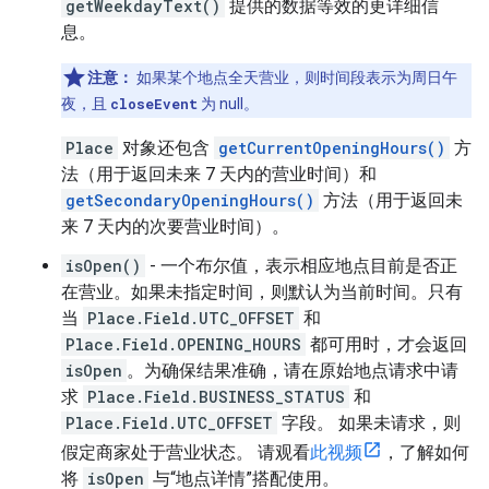
getWeekdayText()
提供的数据等效的更详细信
息。
注意：
如果某个地点全天营业，则时间段表示为周日午
夜，且
closeEvent
为 null。
Place
对象还包含
getCurrentOpeningHours()
方
法（用于返回未来 7 天内的营业时间）和
getSecondaryOpeningHours()
方法（用于返回未
来 7 天内的次要营业时间）。
isOpen()
- 一个布尔值，表示相应地点目前是否正
在营业。如果未指定时间，则默认为当前时间。只有
当
Place.Field.UTC_OFFSET
和
Place.Field.OPENING_HOURS
都可用时，才会返回
isOpen
。为确保结果准确，请在原始地点请求中请
求
Place.Field.BUSINESS_STATUS
和
Place.Field.UTC_OFFSET
字段。 如果未请求，则
假定商家处于营业状态。 请观看
此视频
，了解如何
将
isOpen
与“地点详情”搭配使用。