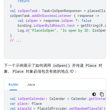
return
}
val
isOpenTask
:
Task<IsOpenResponse>
=
placesClien
isOpenTask
.
addOnSuccessListener
{
response
-
val
isOpen
=
response
.
isOpen
?:
false
binding
.
isOpenByIdResult
.
text
=
getString
(
R
.
st
Log
.
d
(
"PlaceIsOpen"
,
"Is open by ID: 
$
isOpen
"
}
// ...
下一个示例展示了如何调用
isOpen()
并传递
Place
对
象。
Place
对象必须包含有效的地点 ID：
Kotlin
Java
val
isOpenCalendar
:
Calendar
=
Calendar
.
getInstanc
var
place
:
Place
val
placeId
=
PlaceIdProvider
.
getRandomPlaceId
()