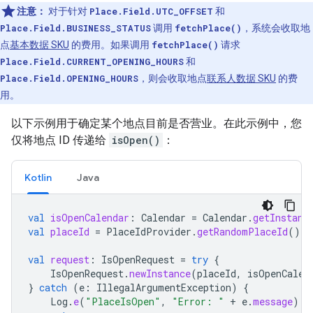
注意：
对于针对
Place.Field.UTC_OFFSET
和
Place.Field.BUSINESS_STATUS
调用
fetchPlace()
，系统会收取地
点
基本数据 SKU
的费用。如果调用
fetchPlace()
请求
Place.Field.CURRENT_OPENING_HOURS
和
Place.Field.OPENING_HOURS
，则会收取地点
联系人数据 SKU
的费
用。
以下示例用于确定某个地点目前是否营业。在此示例中，您
仅将地点 ID 传递给
isOpen()
：
Kotlin
Java
val
isOpenCalendar
:
Calendar
=
Calendar
.
getInstanc
val
placeId
=
PlaceIdProvider
.
getRandomPlaceId
()
val
request
:
IsOpenRequest
=
try
{
IsOpenRequest
.
newInstance
(
placeId
,
isOpenCalen
}
catch
(
e
:
IllegalArgumentException
)
{
Log
.
e
(
"PlaceIsOpen"
,
"Error: "
+
e
.
message
)