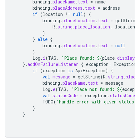
binding
.
placeName
.
text
=
name
binding
.
placeAddress
.
text
=
address
if
(
location
!=
null
)
{
binding
.
placeLocation
.
text
=
getString
R
.
string
.
place_location
,
location
.
l
)
}
else
{
binding
.
placeLocation
.
text
=
null
}
Log
.
i
(
TAG
,
"Place found: 
${
place
.
displayNa
}.
addOnFailureListener
{
exception
:
Exception
if
(
exception
is
ApiException
)
{
val
message
=
getString
(
R
.
string
.
place
binding
.
placeName
.
text
=
message
Log
.
e
(
TAG
,
"Place not found: 
${
excepti
val
statusCode
=
exception
.
statusCode
TODO
(
"Handle error with given status c
}
}