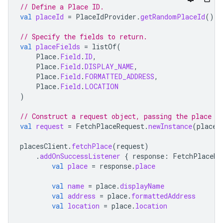
// Define a Place ID.
val
placeId
=
PlaceIdProvider
.
getRandomPlaceId
()
// Specify the fields to return.
val
placeFields
=
listOf
(
Place
.
Field
.
ID
,
Place
.
Field
.
DISPLAY_NAME
,
Place
.
Field
.
FORMATTED_ADDRESS
,
Place
.
Field
.
LOCATION
)
// Construct a request object, passing the place I
val
request
=
FetchPlaceRequest
.
newInstance
(
placeI
placesClient
.
fetchPlace
(
request
)
.
addOnSuccessListener
{
response
:
FetchPlaceRe
val
place
=
response
.
place
val
name
=
place
.
displayName
val
address
=
place
.
formattedAddress
val
location
=
place
.
location