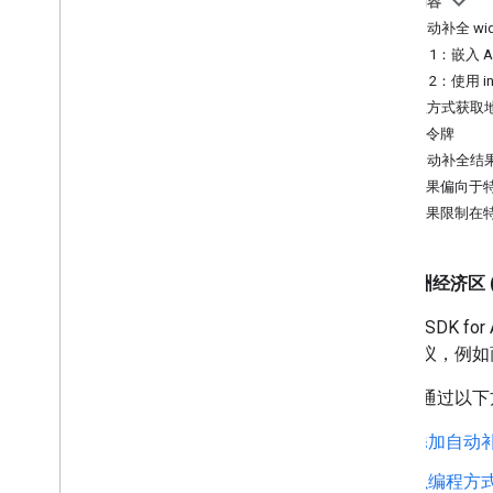
本页内容
迁移到 Places API（新）
添加自动补全 wid
迁移概览
方法 1：嵌入 Aut
迁移到地点详情（新）
方法 2：使用 int
迁移到地点照片（新）
以编程方式获取
迁移到自动补全（新）
会话令牌
迁移到附近搜索（新）
限制自动补全结
使结果偏向于
将结果限制在
欧洲经济区 (
Places S
地点建议，例如
您可以通过以下
添加自动补全
以编程方