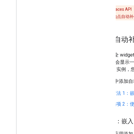
已弃用
：Places A
意，如需使用地点自动补全（新）
添加自动补全
自动补全 wid
widget 
Place
实例，
向应用中添加自
方法 1：
选项 2：使用
方法 1：嵌入 A
如需向应用添