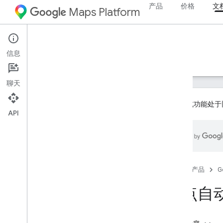
产品
价格
文
Maps Platform
Android
Places SDK for Android
信息
指南
参考文档
示例
资源
旧版
聊天
此产品或功能处于
API
Places SDK（旧版）
概览
地点自动补全
当前地点
首页
产品
G
地点详情
地点自
地点照片
使用地点数据