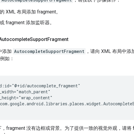
ty 的 XML 布局添加 fragment。
ty 或 fragment 添加监听器。
 Autocomplete
Support
Fragment
y 中添加
AutocompleteSupportFragment
，请向 XML 布局中添
t。例如：
d:id="@+id/autocomplete_fragment"

_width="match_parent"

_height="wrap_content"

com.google.android.libraries.places.widget.AutocompleteS
，fragment 没有边框或背景。为了提供一致的视觉外观，请将 f