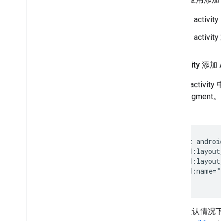
向 activi
向 activi
向 activity 添加
如需向 activit
新的 fragmen
<fragment androi
  android:layout
  android:layout
  android:name="
默认情况下