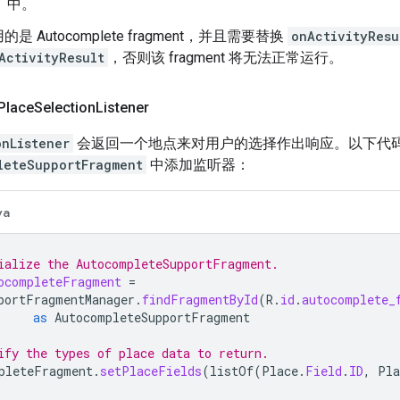
）中。
是 Autocomplete fragment，并且需要替换
onActivityResu
ActivityResult
，否则该 fragment 将无法正常运行。
Place
Selection
Listener
onListener
会返回一个地点来对用户的选择作出响应。以下代码展示
leteSupportFragment
中添加监听器：
va
ialize the AutocompleteSupportFragment.
ocompleteFragment
=
portFragmentManager
.
findFragmentById
(
R
.
id
.
autocomplete_
as
AutocompleteSupportFragment
ify the types of place data to return.
pleteFragment
.
setPlaceFields
(
listOf
(
Place
.
Field
.
ID
,
Pla