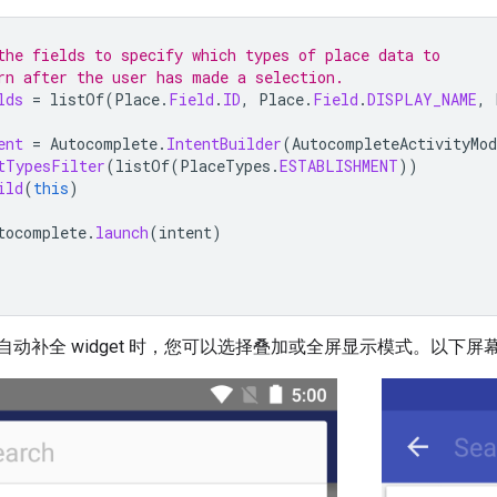
the fields to specify which types of place data to
rn after the user has made a selection.
lds
=
listOf
(
Place
.
Field
.
ID
,
Place
.
Field
.
DISPLAY_NAME
,
ent
=
Autocomplete
.
IntentBuilder
(
AutocompleteActivityMod
tTypesFilter
(
listOf
(
PlaceTypes
.
ESTABLISHMENT
))
ild
(
this
)
tocomplete
.
launch
(
intent
)
t 启动自动补全 widget 时，您可以选择叠加或全屏显示模式。