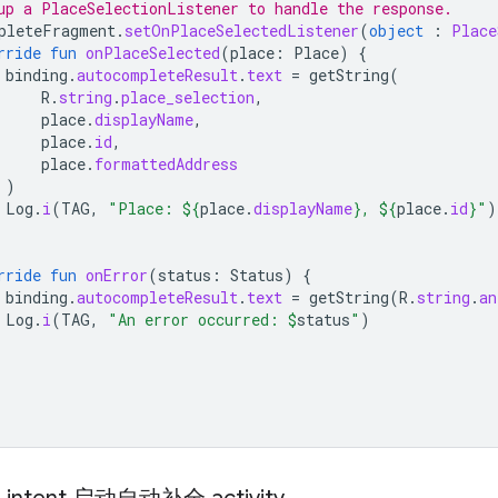
up a PlaceSelectionListener to handle the response.
pleteFragment
.
setOnPlaceSelectedListener
(
object
:
Place
rride
fun
onPlaceSelected
(
place
:
Place
)
{
binding
.
autocompleteResult
.
text
=
getString
(
R
.
string
.
place_selection
,
place
.
displayName
,
place
.
id
,
place
.
formattedAddress
)
Log
.
i
(
TAG
,
"Place: 
${
place
.
displayName
}
, 
${
place
.
id
}
"
)
rride
fun
onError
(
status
:
Status
)
{
binding
.
autocompleteResult
.
text
=
getString
(
R
.
string
.
an
Log
.
i
(
TAG
,
"An error occurred: 
$
status
"
)