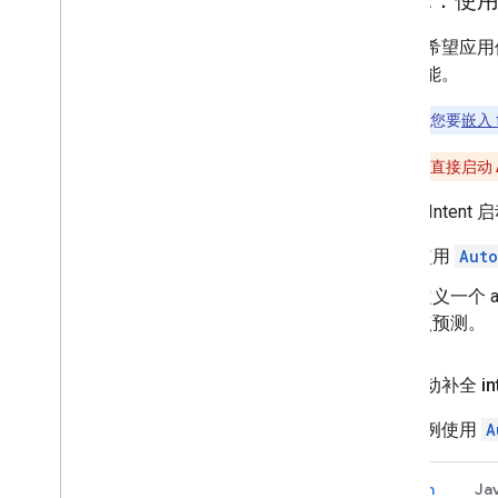
方法 2：使用 i
如果您希望应用
补全功能。
注意
：
如果您要
嵌入 
注意
：
请勿直接启动
要使用 Inte
使用
Auto
定义一个 a
点预测。
创建自动补全 int
以下示例使用
A
Kotlin
Ja