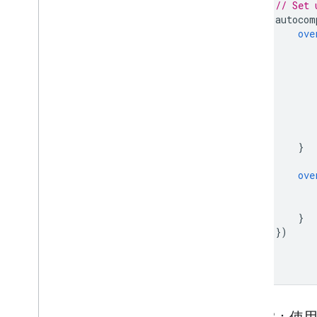
// Set 
autocom
ove
}
ove
}
})