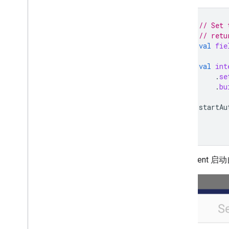
// Set 
// retu
val
fie
val
int
.
se
.
bu
startAu
使用 inten