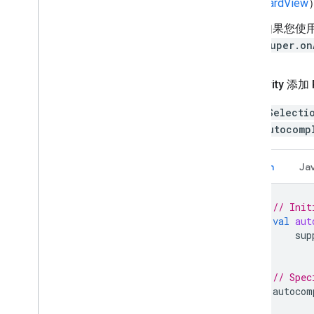
CardView
如果您使用的
super.on
向 activity 添加 
PlaceSelecti
何向
Autocomp
Kotlin
Ja
// Init
val
aut
sup
// Spec
autocom