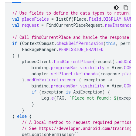
// Use fields to define the data types to return.
val
placeFields
=
listOf
(
Place
.
Field
.
DISPLAY_NAME
,
val
request
=
FindCurrentPlaceRequest
.
newInstance
(
// Call findCurrentPlace and handle the response (
if
(
ContextCompat
.
checkSelfPermission
(
this
,
permis
PackageManager
.
PERMISSION_GRANTED
)
{
placesClient
.
findCurrentPlace
(
request
).
addOnSu
binding
.
progressBar
.
visibility
=
View
.
GONE
adapter
.
setPlaceLikelihoods
(
response
.
place
}.
addOnFailureListener
{
exception
-
binding
.
progressBar
.
visibility
=
View
.
GONE
if
(
exception
is
ApiException
)
{
Log
.
e
(
TAG
,
"Place not found: 
${
excepti
}
}
}
else
{
// A local method to request required permissi
// See https://developer.android.com/training/
getLocationPermission
()