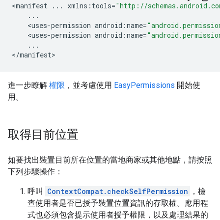
<
manifest
...
xmlns
:
tools
=
"http://schemas.android.co
...
<
uses
-
permission
android
:
name
=
"android.permissio
<
uses
-
permission
android
:
name
=
"android.permissio
...
<
/
manifest
>
進一步瞭解
權限
，並考慮使用
EasyPermissions
開始使
用。
取得目前位置
如要找出裝置目前所在位置的當地商家或其他地點，請按照
下列步驟操作：
呼叫
ContextCompat.checkSelfPermission
，檢
查使用者是否已授予裝置位置資訊的存取權。應用程
式也必須包含提示使用者授予權限，以及處理結果的