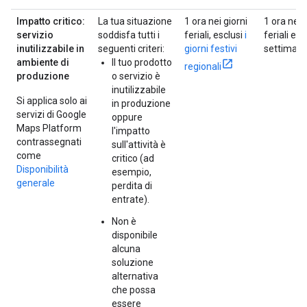
Impatto critico:
La tua situazione
1 ora nei giorni
1 ora nei 
servizio
soddisfa tutti i
feriali, esclusi
i
feriali e n
inutilizzabile in
seguenti criteri:
giorni festivi
settiman
ambiente di
Il tuo prodotto
regionali
produzione
o servizio è
inutilizzabile
Si applica solo ai
in produzione
servizi di Google
oppure
Maps Platform
l'impatto
contrassegnati
sull'attività è
come
critico (ad
Disponibilità
esempio,
generale
perdita di
entrate).
Non è
disponibile
alcuna
soluzione
alternativa
che possa
essere