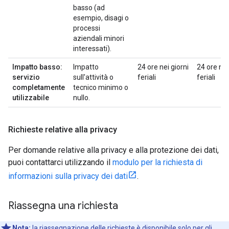
basso (ad
esempio, disagi o
processi
aziendali minori
interessati).
Impatto basso:
Impatto
24 ore nei giorni
24 ore nei
servizio
sull'attività o
feriali
feriali
completamente
tecnico minimo o
utilizzabile
nullo.
Richieste relative alla privacy
Per domande relative alla privacy e alla protezione dei dati,
puoi contattarci utilizzando il
modulo per la richiesta di
informazioni sulla privacy dei dati
.
Riassegna una richiesta
Nota:
la riassegnazione delle richieste è disponibile solo per gli