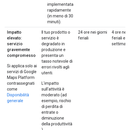
implementata
rapidamente
(in meno di 30
minuti).
Impatto
Il tuo prodotto o
24 ore nei giorni
4 ore nei 
elevato:
servizio è
feriali
feriali e n
servizio
degradato in
settiman
gravemente
produzione e
compromesso
presenta un
tasso notevole di
Si applica solo ai
errori rivolti agli
servizi di Google
utenti.
Maps Platform
contrassegnati
L'impatto
come
sull'attività è
Disponibilità
moderato (ad
generale
esempio, rischio
di perdita di
entrate o
diminuzione
della produttività
).