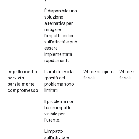
È disponibile una
soluzione
alternativa per
mitigare
l'impatto critico
sull'attività e può
essere
implementata
rapidamente.
Impatto medio:
L'ambito e/o la
24 ore nei giorni
24 ore nei
servizio
gravità del
feriali
feriali
parzialmente
problema sono
compromesso
limitati.
Il problema non
ha un impatto
visibile per
l'utente.
L'impatto
sull'attività è