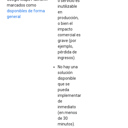
o servicio es
marcados como
inutilizable
disponibles de forma
en
general
producción,
o bien el
impacto
comercial es
grave (por
ejemplo,
pérdida de
ingresos).
No hay una
solución
disponible
que se
pueda
implementar
de
inmediato
(en menos
de 30
minutos).