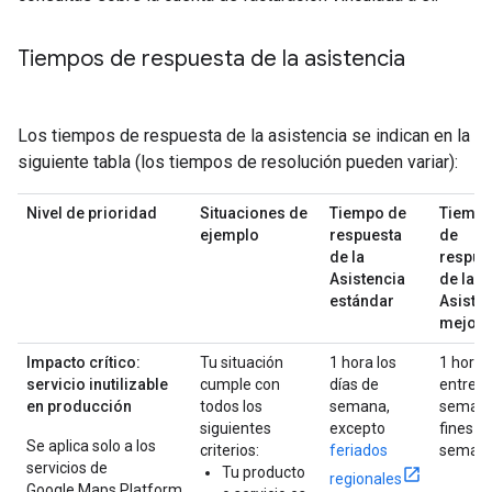
Tiempos de respuesta de la asistencia
Los tiempos de respuesta de la asistencia se indican en la
siguiente tabla (los tiempos de resolución pueden variar):
Nivel de prioridad
Situaciones de
Tiempo de
Tiemp
ejemplo
respuesta
de
de la
respue
Asistencia
de la
estándar
Asiste
mejor
Impacto crítico:
Tu situación
1 hora los
1 hora
servicio inutilizable
cumple con
días de
entre
en producción
todos los
semana,
semana
siguientes
excepto
fines d
Se aplica solo a los
criterios:
feriados
seman
servicios de
Tu producto
regionales
Google Maps Platform