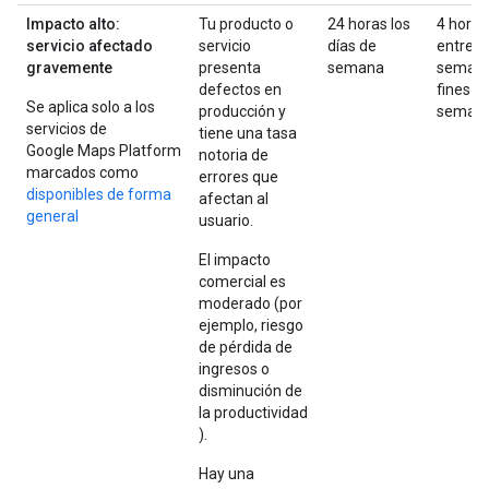
Impacto alto:
Tu producto o
24 horas los
4 horas
servicio afectado
servicio
días de
entre
gravemente
presenta
semana
semana
defectos en
fines d
Se aplica solo a los
producción y
seman
servicios de
tiene una tasa
Google Maps Platform
notoria de
marcados como
errores que
disponibles de forma
afectan al
general
usuario.
El impacto
comercial es
moderado (por
ejemplo, riesgo
de pérdida de
ingresos o
disminución de
la productividad
).
Hay una