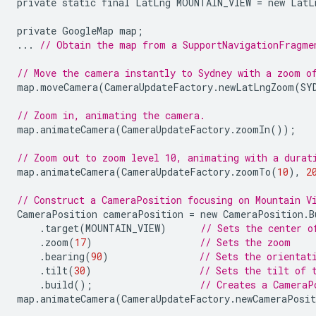
private
static
final
LatLng
MOUNTAIN_VIEW
=
new
LatL
private
GoogleMap
map
;
...
// Obtain the map from a SupportNavigationFragme
// Move the camera instantly to Sydney with a zoom o
map
.
moveCamera
(
CameraUpdateFactory
.
newLatLngZoom
(
SY
// Zoom in, animating the camera.
map
.
animateCamera
(
CameraUpdateFactory
.
zoomIn
());
// Zoom out to zoom level 10, animating with a durat
map
.
animateCamera
(
CameraUpdateFactory
.
zoomTo
(
10
),
2
// Construct a CameraPosition focusing on Mountain V
CameraPosition
cameraPosition
=
new
CameraPosition
.
B
.
target
(
MOUNTAIN_VIEW
)
// Sets the center o
.
zoom
(
17
)
// Sets the zoom
.
bearing
(
90
)
// Sets the orientat
.
tilt
(
30
)
// Sets the tilt of 
.
build
();
// Creates a CameraP
map
.
animateCamera
(
CameraUpdateFactory
.
newCameraPosit