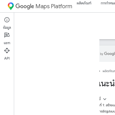
ผลิตภัณฑ์
การกำหนด
Maps Platform
Web
Maps Static API
ข้อมูล
คำแนะนำ
ทรัพยากร
แชท
API
Maps Static API
หน้าแรก
ผลิตภัณฑ
ภาพรวม
เริ่มต้นใช้งาน
บทแนะนำ
ตั้งค่า
ตั้งค่า Maps Static API
ในหน้านี้
ใช้ลายเซ็นดิจิทัล
ขั้นตอนที่ 1: สร้า
ปรับแต่งแผนที่
เปิดการจัดรูปแบ