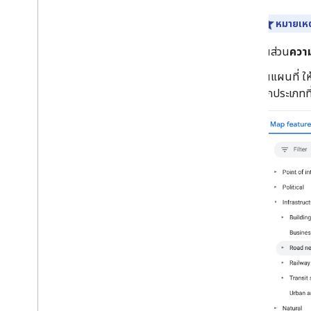
หมายเหต
ในส่วน
ควา
ในแผนที่ ให
ทุกประเภทท