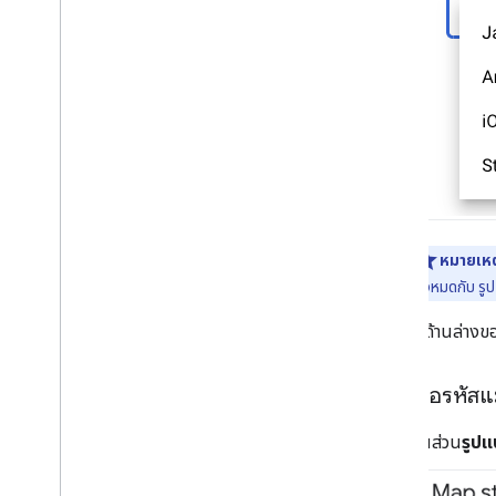
หมายเหต
ทั้งหมดกับ รู
ที่ด้านล่างข
เชื่อมต่อรหั
ในส่วน
รูปแ