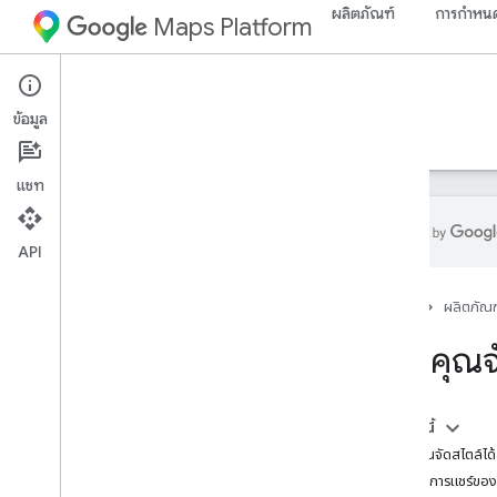
ผลิตภัณฑ์
การกำหนด
Maps Platform
Web
Maps Static API
ข้อมูล
คำแนะนำ
ทรัพยากร
แชท
API
Maps Static API
หน้าแรก
ผลิตภัณฑ
ภาพรวม
เริ่มต้นใช้งาน
สิ่งที่คุ
ตั้งค่า
ตั้งค่า Maps Static API
ในหน้านี้
ใช้ลายเซ็นดิจิทัล
สิ่งที่คุณจัดสไตล์
ปรับแต่งแผนที่
ระดับการแชร์ขอ