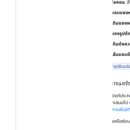
สีไอคอน
: ส
สีขอบของห
สีเติมของห
สีของรูปอ
สีเติมข้อค
สีเส้นขอบ
หมายเหตุ:
การปรับแต่ง
ระดับการแชร์
เมื่อซ่อนองค์ปร
ไม่แม่นยำเสมอไป แต่
หัวข้อ
จัดการสไตล์ท
คุณแสดงหรือซ่อนอ