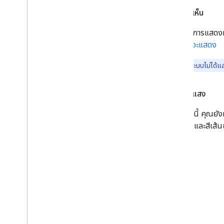
การมองเห็น
หากต้องการแสดงห
แผนที่ที่จะแสดง
หมายเหตุ:
ระบบไม่ได้แส
ความทึบแสง
นอกจากนี้ คุณยังท
ข้อความ และสีเส้