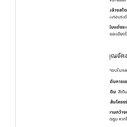
ตัวอย่างและหลักเกณฑ์เกี่ยวกับสไตล์
ลบล้างสไต
แก้ปัญหา
ประกอบระดั
การจัดรูปแบบ JSON
ปรับแต่งระ
บริการผ่านเว็บ
รายละเอียดได
แนวทางปฏิบัติแนะนำ
สิ่งที่คุณ
องค์ประกอบในแผนท
ระดับการแช
สีเติม
: สีเ
สีเส้นโครงร
ความกว้าง
การซูม หากไ