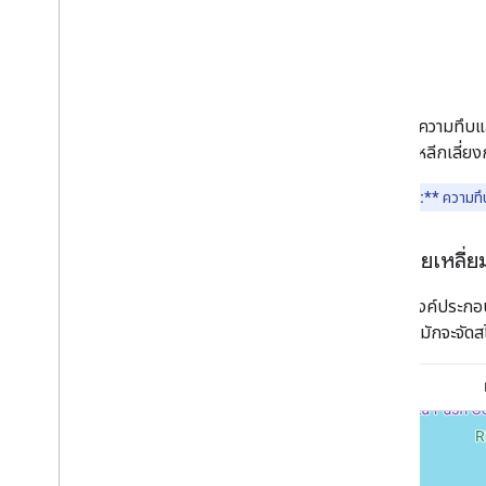
เมื่อปรับความทึบ
ต้องการหลีกเลี่ยง
**หมายเหตุ:**
ความทึ
รูปหลายเหลี่
สำหรับองค์ประกอบ
เดิน คุณมักจะจัดส