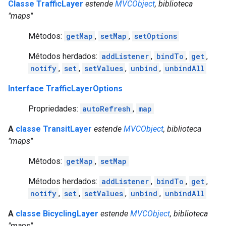
Classe TrafficLayer
estende
MVCObject
, biblioteca
"maps"
Métodos:
getMap
,
setMap
,
setOptions
Métodos herdados:
addListener
,
bindTo
,
get
,
notify
,
set
,
setValues
,
unbind
,
unbindAll
Interface TrafficLayerOptions
Propriedades:
autoRefresh
,
map
A
classe TransitLayer
estende
MVCObject
, biblioteca
"maps"
Métodos:
getMap
,
setMap
Métodos herdados:
addListener
,
bindTo
,
get
,
notify
,
set
,
setValues
,
unbind
,
unbindAll
A
classe BicyclingLayer
estende
MVCObject
, biblioteca
"maps"