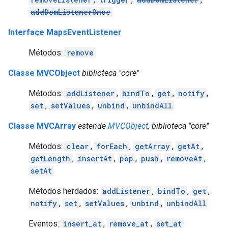
addDomListenerOnce
Interface MapsEventListener
Métodos:
remove
Classe MVCObject
biblioteca "core"
Métodos:
addListener
,
bindTo
,
get
,
notify
,
set
,
setValues
,
unbind
,
unbindAll
Classe MVCArray
estende
MVCObject
, biblioteca "core"
Métodos:
clear
,
forEach
,
getArray
,
getAt
,
getLength
,
insertAt
,
pop
,
push
,
removeAt
,
setAt
Métodos herdados:
addListener
,
bindTo
,
get
,
notify
,
set
,
setValues
,
unbind
,
unbindAll
Eventos:
insert_at
,
remove_at
,
set_at