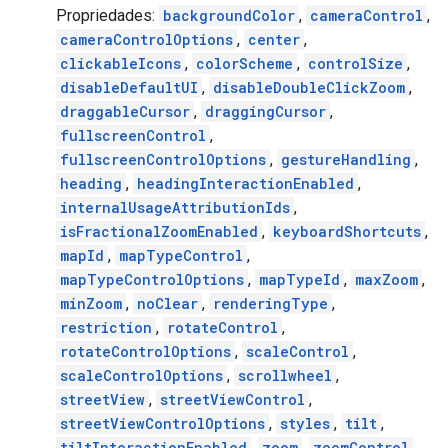
Propriedades:
backgroundColor
,
cameraControl
,
cameraControlOptions
,
center
,
clickableIcons
,
colorScheme
,
controlSize
,
disableDefaultUI
,
disableDoubleClickZoom
,
draggableCursor
,
draggingCursor
,
fullscreenControl
,
fullscreenControlOptions
,
gestureHandling
,
heading
,
headingInteractionEnabled
,
internalUsageAttributionIds
,
isFractionalZoomEnabled
,
keyboardShortcuts
,
mapId
,
mapTypeControl
,
mapTypeControlOptions
,
mapTypeId
,
maxZoom
,
minZoom
,
noClear
,
renderingType
,
restriction
,
rotateControl
,
rotateControlOptions
,
scaleControl
,
scaleControlOptions
,
scrollwheel
,
streetView
,
streetViewControl
,
streetViewControlOptions
,
styles
,
tilt
,
tiltInteractionEnabled
,
zoom
,
zoomControl
,