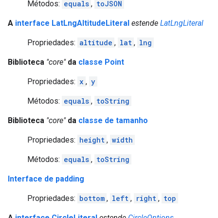
Métodos:
equals
,
toJSON
A
interface LatLngAltitudeLiteral
estende
LatLngLiteral
Propriedades:
altitude
,
lat
,
lng
Biblioteca
"core"
da
classe Point
Propriedades:
x
,
y
Métodos:
equals
,
toString
Biblioteca
"core"
da
classe de tamanho
Propriedades:
height
,
width
Métodos:
equals
,
toString
Interface de padding
Propriedades:
bottom
,
left
,
right
,
top
A
interface CircleLiteral
estende
CircleOptions