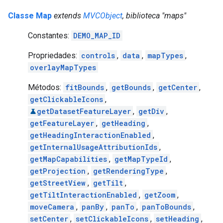
Classe Map
extends
MVCObject
, biblioteca "maps"
Constantes:
DEMO_MAP_ID
Propriedades:
controls
,
data
,
mapTypes
,
overlayMapTypes
Métodos:
fitBounds
,
getBounds
,
getCenter
,
getClickableIcons
,
getDatasetFeatureLayer
,
getDiv
,
getFeatureLayer
,
getHeading
,
getHeadingInteractionEnabled
,
getInternalUsageAttributionIds
,
getMapCapabilities
,
getMapTypeId
,
getProjection
,
getRenderingType
,
getStreetView
,
getTilt
,
getTiltInteractionEnabled
,
getZoom
,
moveCamera
,
panBy
,
panTo
,
panToBounds
,
setCenter
,
setClickableIcons
,
setHeading
,