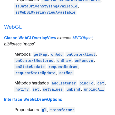
isDataDrivenStylingAvailable
,
isWebGLOverlayViewAvailable
Web
GL
Classe WebGLOverlayView
extends
MVCObject
,
biblioteca "maps"
Métodos:
getMap
,
onAdd
,
onContextLost
,
onContextRestored
,
onDraw
,
onRemove
,
onStateUpdate
,
requestRedraw
,
requestStateUpdate
,
setMap
Métodos herdados:
addListener
,
bindTo
,
get
,
notify
,
set
,
setValues
,
unbind
,
unbindAll
Interface WebGLDrawOptions
Propriedades:
gl
,
transformer