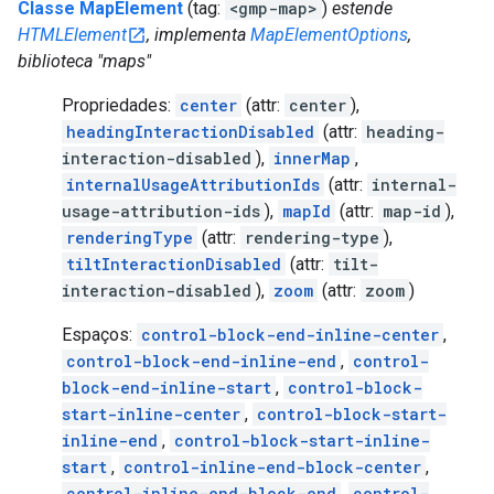
Classe MapElement
(tag:
<gmp-map>
)
estende
HTMLElement
, implementa
MapElementOptions
,
biblioteca "maps"
Propriedades:
center
(attr:
center
),
headingInteractionDisabled
(attr:
heading-
interaction-disabled
),
innerMap
,
internalUsageAttributionIds
(attr:
internal-
usage-attribution-ids
),
mapId
(attr:
map-id
),
renderingType
(attr:
rendering-type
),
tiltInteractionDisabled
(attr:
tilt-
interaction-disabled
),
zoom
(attr:
zoom
)
Espaços:
control-block-end-inline-center
,
control-block-end-inline-end
,
control-
block-end-inline-start
,
control-block-
start-inline-center
,
control-block-start-
inline-end
,
control-block-start-inline-
start
,
control-inline-end-block-center
,
control-inline-end-block-end
,
control-