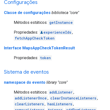
Configurações
Classe de configurações
biblioteca "core"
Métodos estáticos:
getInstance
Propriedades:
experienceIds
,
fetchAppCheckToken
Interface MapsAppCheckTokenResult
Propriedades:
token
Sistema de eventos
namespace do evento
library "core"
Métodos estáticos:
addListener
,
addListenerOnce
,
clearInstanceListeners
,
clearListeners
,
hasListeners
,
removeListener
,
trigger
,
addDomListener
,