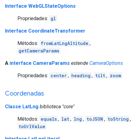
Interface WebGLStateOptions
Propriedades:
gl
Interface CoordinateTransformer
Métodos:
fromLatLngAltitude
,
getCameraParams
A
interface CameraParams
estende
CameraOptions
Propriedades:
center
,
heading
,
tilt
,
zoom
Coordenadas
Classe LatLng
biblioteca "core"
Métodos:
equals
,
lat
,
lng
,
toJSON
,
toString
,
toUrlValue
Interface LatLngLiteral