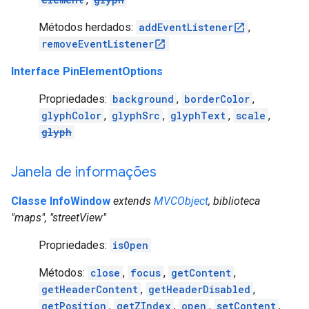
Métodos herdados:
addEventListener
,
removeEventListener
Interface PinElementOptions
Propriedades:
background
,
borderColor
,
glyphColor
,
glyphSrc
,
glyphText
,
scale
,
glyph
Janela de informações
Classe InfoWindow
extends
MVCObject
, biblioteca
"maps", "streetView"
Propriedades:
isOpen
Métodos:
close
,
focus
,
getContent
,
getHeaderContent
,
getHeaderDisabled
,
getPosition
,
getZIndex
,
open
,
setContent
,