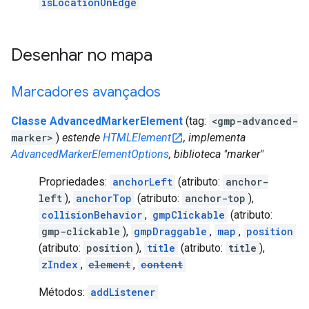
isLocationOnEdge
Desenhar no mapa
Marcadores avançados
Classe AdvancedMarkerElement
(tag:
<gmp-advanced-
marker>
)
estende
HTMLElement
, implementa
AdvancedMarkerElementOptions
, biblioteca "marker"
Propriedades:
anchorLeft
(atributo:
anchor-
left
),
anchorTop
(atributo:
anchor-top
),
collisionBehavior
,
gmpClickable
(atributo:
gmp-clickable
),
gmpDraggable
,
map
,
position
(atributo:
position
),
title
(atributo:
title
),
zIndex
,
element
,
content
Métodos:
addListener