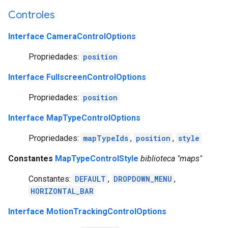
Controles
Interface CameraControlOptions
Propriedades:
position
Interface FullscreenControlOptions
Propriedades:
position
Interface MapTypeControlOptions
Propriedades:
mapTypeIds
,
position
,
style
Constantes
MapTypeControlStyle
biblioteca "maps"
Constantes:
DEFAULT
,
DROPDOWN_MENU
,
HORIZONTAL_BAR
Interface MotionTrackingControlOptions