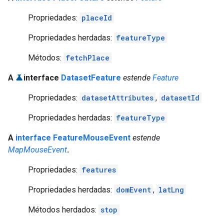
Propriedades:
placeId
Propriedades herdadas:
featureType
Métodos:
fetchPlace
A
interface
DatasetFeature
estende
Feature
Propriedades:
datasetAttributes
,
datasetId
Propriedades herdadas:
featureType
A
interface FeatureMouseEvent
estende
MapMouseEvent
.
Propriedades:
features
Propriedades herdadas:
domEvent
,
latLng
Métodos herdados:
stop