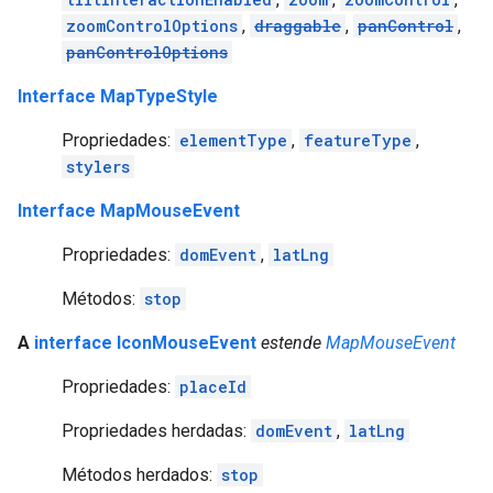
zoomControlOptions
,
draggable
,
panControl
,
panControlOptions
Interface MapTypeStyle
Propriedades:
elementType
,
featureType
,
stylers
Interface MapMouseEvent
Propriedades:
domEvent
,
latLng
Métodos:
stop
A
interface IconMouseEvent
estende
MapMouseEvent
Propriedades:
placeId
Propriedades herdadas:
domEvent
,
latLng
Métodos herdados:
stop