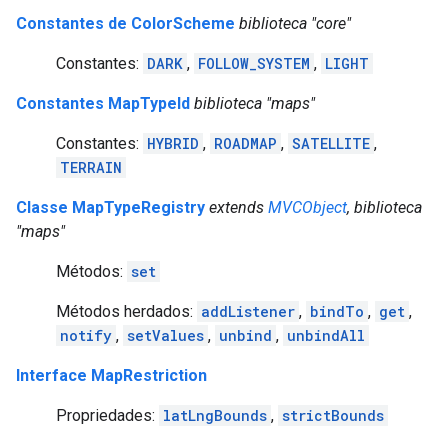
Constantes de ColorScheme
biblioteca "core"
Constantes:
DARK
,
FOLLOW_SYSTEM
,
LIGHT
Constantes MapTypeId
biblioteca "maps"
Constantes:
HYBRID
,
ROADMAP
,
SATELLITE
,
TERRAIN
Classe MapTypeRegistry
extends
MVCObject
, biblioteca
"maps"
Métodos:
set
Métodos herdados:
addListener
,
bindTo
,
get
,
notify
,
setValues
,
unbind
,
unbindAll
Interface MapRestriction
Propriedades:
latLngBounds
,
strictBounds