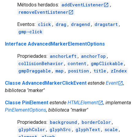
Métodos herdados:
addEventListener
,
removeEventListener
Eventos:
click
,
drag
,
dragend
,
dragstart
,
gmp-click
Interface AdvancedMarkerElementOptions
Propriedades:
anchorLeft
,
anchorTop
,
collisionBehavior
,
content
,
gmpClickable
,
gmpDraggable
,
map
,
position
,
title
,
zIndex
Classe AdvancedMarkerClickEvent
estende
Event
,
biblioteca "marker"
Classe PinElement
estende
HTMLElement
, implementa
PinElementOptions
, biblioteca "marker"
Propriedades:
background
,
borderColor
,
glyphColor
,
glyphSrc
,
glyphText
,
scale
,
element
,
glyph