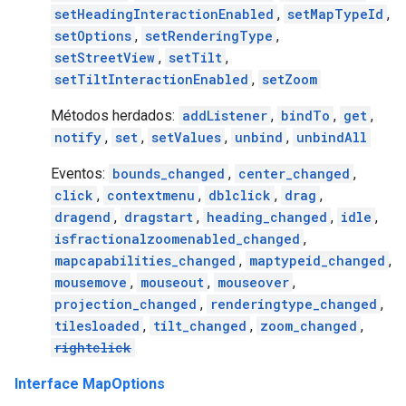
setHeadingInteractionEnabled
,
setMapTypeId
,
setOptions
,
setRenderingType
,
setStreetView
,
setTilt
,
setTiltInteractionEnabled
,
setZoom
Métodos herdados:
addListener
,
bindTo
,
get
,
notify
,
set
,
setValues
,
unbind
,
unbindAll
Eventos:
bounds_changed
,
center_changed
,
click
,
contextmenu
,
dblclick
,
drag
,
dragend
,
dragstart
,
heading_changed
,
idle
,
isfractionalzoomenabled_changed
,
mapcapabilities_changed
,
maptypeid_changed
,
mousemove
,
mouseout
,
mouseover
,
projection_changed
,
renderingtype_changed
,
tilesloaded
,
tilt_changed
,
zoom_changed
,
rightclick
Interface MapOptions