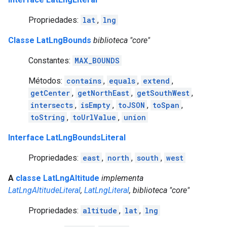
Propriedades:
lat
,
lng
Classe LatLngBounds
biblioteca "core"
Constantes:
MAX_BOUNDS
Métodos:
contains
,
equals
,
extend
,
getCenter
,
getNorthEast
,
getSouthWest
,
intersects
,
isEmpty
,
toJSON
,
toSpan
,
toString
,
toUrlValue
,
union
Interface LatLngBoundsLiteral
Propriedades:
east
,
north
,
south
,
west
A
classe LatLngAltitude
implementa
LatLngAltitudeLiteral
,
LatLngLiteral
, biblioteca "core"
Propriedades:
altitude
,
lat
,
lng