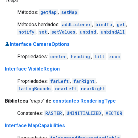
Métodos:
getMap
,
setMap
Métodos herdados:
addListener
,
bindTo
,
get
,
notify
,
set
,
setValues
,
unbind
,
unbindAll
Interface CameraOptions
Propriedades:
center
,
heading
,
tilt
,
zoom
Interface VisibleRegion
Propriedades:
farLeft
,
farRight
,
latLngBounds
,
nearLeft
,
nearRight
Biblioteca
"maps"
de
constantes RenderingType
Constantes:
RASTER
,
UNINITIALIZED
,
VECTOR
Interface MapCapabilities
Propriedades:
isAdvancedMarkersAvailable
,