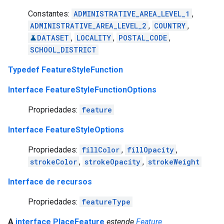
Constantes:
ADMINISTRATIVE_AREA_LEVEL_1
,
ADMINISTRATIVE_AREA_LEVEL_2
,
COUNTRY
,
DATASET
,
LOCALITY
,
POSTAL_CODE
,
SCHOOL_DISTRICT
Typedef FeatureStyleFunction
Interface FeatureStyleFunctionOptions
Propriedades:
feature
Interface FeatureStyleOptions
Propriedades:
fillColor
,
fillOpacity
,
strokeColor
,
strokeOpacity
,
strokeWeight
Interface de recursos
Propriedades:
featureType
A
interface PlaceFeature
estende
Feature