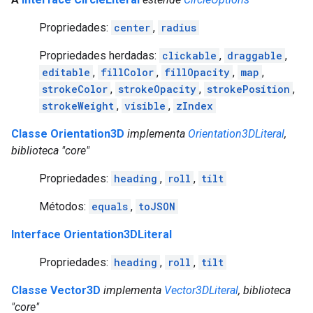
Propriedades:
center
,
radius
Propriedades herdadas:
clickable
,
draggable
,
editable
,
fillColor
,
fillOpacity
,
map
,
strokeColor
,
strokeOpacity
,
strokePosition
,
strokeWeight
,
visible
,
zIndex
Classe Orientation3D
implementa
Orientation3DLiteral
,
biblioteca "core"
Propriedades:
heading
,
roll
,
tilt
Métodos:
equals
,
toJSON
Interface Orientation3DLiteral
Propriedades:
heading
,
roll
,
tilt
Classe Vector3D
implementa
Vector3DLiteral
, biblioteca
"core"