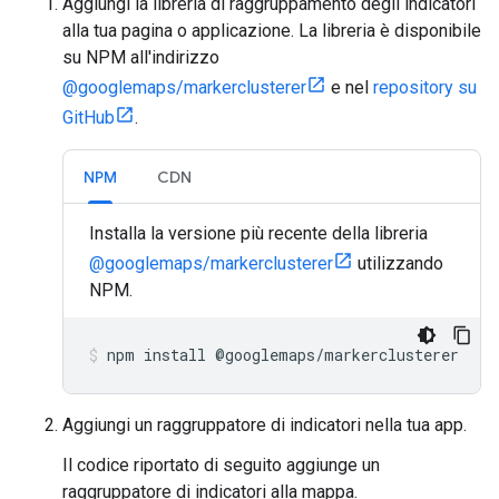
Aggiungi la libreria di raggruppamento degli indicatori
alla tua pagina o applicazione. La libreria è disponibile
su NPM all'indirizzo
@googlemaps/markerclusterer
e nel
repository su
GitHub
.
NPM
CDN
Installa la versione più recente della libreria
@googlemaps/markerclusterer
utilizzando
NPM.
npm
install
@
googlemaps
/
markerclusterer
Aggiungi un raggruppatore di indicatori nella tua app.
Il codice riportato di seguito aggiunge un
raggruppatore di indicatori alla mappa.