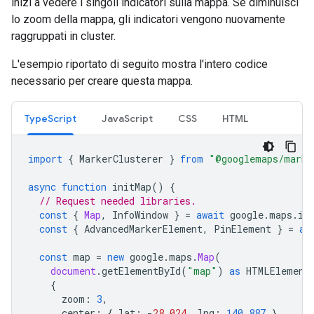
inizi a vedere i singoli indicatori sulla mappa. Se diminuisci
lo zoom della mappa, gli indicatori vengono nuovamente
raggruppati in cluster.
L'esempio riportato di seguito mostra l'intero codice
necessario per creare questa mappa.
TypeScript
JavaScript
CSS
HTML
import
{
MarkerClusterer
}
from
"@googlemaps/marke
async
function
initMap
()
{
// Request needed libraries.
const
{
Map
,
InfoWindow
}
=
await
google
.
maps
.
im
const
{
AdvancedMarkerElement
,
PinElement
}
=
aw
const
map
=
new
google
.
maps
.
Map
(
document
.
getElementById
(
"map"
)
as
HTMLElement
{
zoom
:
3
,
center
:
{
lat
:
-
28.024
,
lng
:
140.887
},