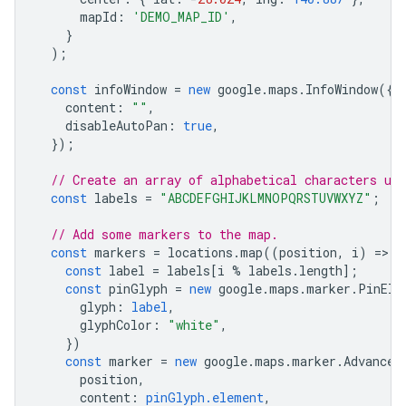
mapId
:
'DEMO_MAP_ID'
,
}
);
const
infoWindow
=
new
google
.
maps
.
InfoWindow
({
content
:
""
,
disableAutoPan
:
true
,
});
// Create an array of alphabetical characters us
const
labels
=
"ABCDEFGHIJKLMNOPQRSTUVWXYZ"
;
// Add some markers to the map.
const
markers
=
locations
.
map
((
position
,
i
)
=
>
{
const
label
=
labels
[
i
%
labels
.
length
];
const
pinGlyph
=
new
google
.
maps
.
marker
.
PinEle
glyph
:
label
,
glyphColor
:
"white"
,
})
const
marker
=
new
google
.
maps
.
marker
.
Advanced
position
,
content
:
pinGlyph.element
,