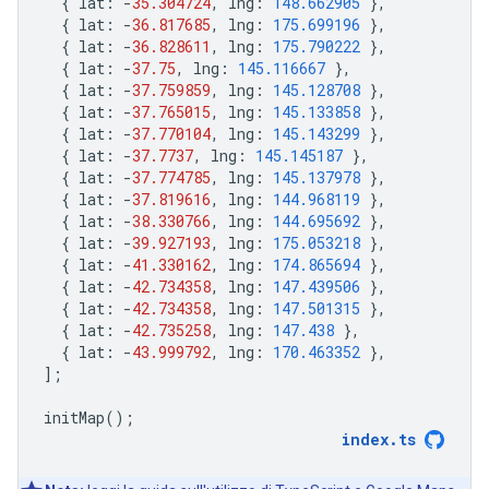
{
lat
:
-
35.304724
,
lng
:
148.662905
},
{
lat
:
-
36.817685
,
lng
:
175.699196
},
{
lat
:
-
36.828611
,
lng
:
175.790222
},
{
lat
:
-
37.75
,
lng
:
145.116667
},
{
lat
:
-
37.759859
,
lng
:
145.128708
},
{
lat
:
-
37.765015
,
lng
:
145.133858
},
{
lat
:
-
37.770104
,
lng
:
145.143299
},
{
lat
:
-
37.7737
,
lng
:
145.145187
},
{
lat
:
-
37.774785
,
lng
:
145.137978
},
{
lat
:
-
37.819616
,
lng
:
144.968119
},
{
lat
:
-
38.330766
,
lng
:
144.695692
},
{
lat
:
-
39.927193
,
lng
:
175.053218
},
{
lat
:
-
41.330162
,
lng
:
174.865694
},
{
lat
:
-
42.734358
,
lng
:
147.439506
},
{
lat
:
-
42.734358
,
lng
:
147.501315
},
{
lat
:
-
42.735258
,
lng
:
147.438
},
{
lat
:
-
43.999792
,
lng
:
170.463352
},
];
initMap
();
index
.
ts