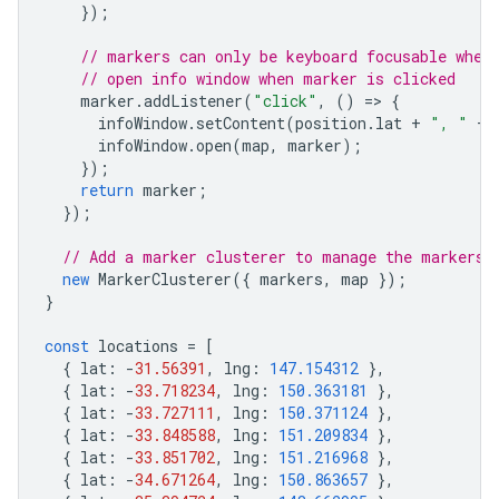
});
// markers can only be keyboard focusable when
// open info window when marker is clicked
marker
.
addListener
(
"click"
,
()
=
>
{
infoWindow
.
setContent
(
position
.
lat
+
", "
+
infoWindow
.
open
(
map
,
marker
);
});
return
marker
;
});
// Add a marker clusterer to manage the markers.
new
MarkerClusterer
({
markers
,
map
});
}
const
locations
=
[
{
lat
:
-
31.56391
,
lng
:
147.154312
},
{
lat
:
-
33.718234
,
lng
:
150.363181
},
{
lat
:
-
33.727111
,
lng
:
150.371124
},
{
lat
:
-
33.848588
,
lng
:
151.209834
},
{
lat
:
-
33.851702
,
lng
:
151.216968
},
{
lat
:
-
34.671264
,
lng
:
150.863657
},