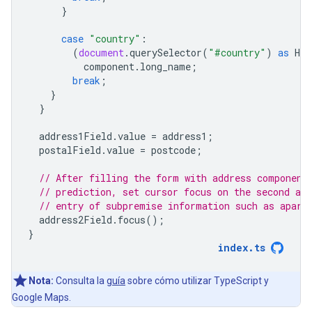
}
case
"country"
:
(
document
.
querySelector
(
"#country"
)
as
HTM
component
.
long_name
;
break
;
}
}
address1Field
.
value
=
address1
;
postalField
.
value
=
postcode
;
// After filling the form with address component
// prediction, set cursor focus on the second add
// entry of subpremise information such as apart
address2Field
.
focus
();
}
index
.
ts
Nota:
Consulta la
guía
sobre cómo utilizar TypeScript y
Google Maps.