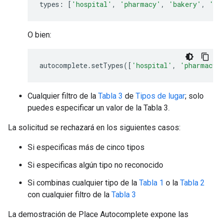
types
:
[
'hospital'
,
'pharmacy'
,
'bakery'
,
'c
O bien:
autocomplete
.
setTypes
([
'hospital'
,
'pharmacy'
Cualquier filtro de la
Tabla 3
de
Tipos de lugar
; solo
puedes especificar un valor de la Tabla 3.
La solicitud se rechazará en los siguientes casos:
Si especificas más de cinco tipos
Si especificas algún tipo no reconocido
Si combinas cualquier tipo de la
Tabla 1
o la
Tabla 2
con cualquier filtro de la
Tabla 3
La demostración de Place Autocomplete expone las