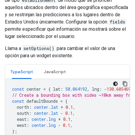
de tipo
establishment
de modo que se prioricen
aquellos ubicados dentro del área geográfica especificada
y se restrinjan las predicciones a los lugares dentro de
Estados Unidos únicamente. Configurar la opción
fields
permite especificar qué información se mostrará sobre el
lugar seleccionado por el usuario.
Llama a
setOptions()
para cambiar el valor de una
opción para un widget existente.
TypeScript
JavaScript
const
center
=
{
lat
:
50.064192
,
lng
:
-
130.605469
// Create a bounding box with sides ~10km away fro
const
defaultBounds
=
{
north
:
center.lat
+
0.1
,
south
:
center.lat
-
0.1
,
east
:
center.lng
+
0.1
,
west
:
center.lng
-
0.1
,
};