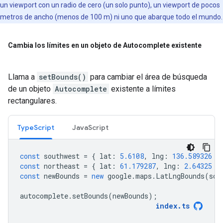
un viewport con un radio de cero (un solo punto), un viewport de pocos
metros de ancho (menos de 100 m) ni uno que abarque todo el mundo.
Cambia los límites en un objeto de Autocomplete existente
Llama a
setBounds()
para cambiar el área de búsqueda
de un objeto
Autocomplete
existente a límites
rectangulares.
TypeScript
JavaScript
const
southwest
=
{
lat
:
5.6108
,
lng
:
136.589326
}
const
northeast
=
{
lat
:
61.179287
,
lng
:
2.64325
}
const
newBounds
=
new
google
.
maps
.
LatLngBounds
(
sou
autocomplete
.
setBounds
(
newBounds
);
index
.
ts