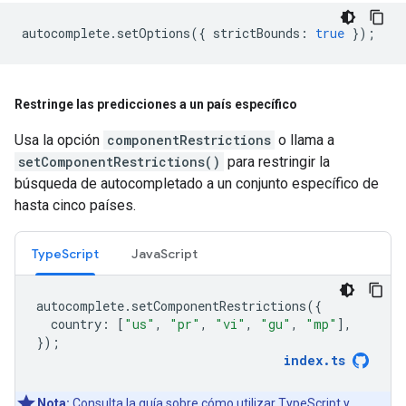
autocomplete
.
setOptions
({
strictBounds
:
true
});
Restringe las predicciones a un país específico
Usa la opción
componentRestrictions
o llama a
setComponentRestrictions()
para restringir la
búsqueda de autocompletado a un conjunto específico de
hasta cinco países.
TypeScript
JavaScript
autocomplete
.
setComponentRestrictions
({
country
:
[
"us"
,
"pr"
,
"vi"
,
"gu"
,
"mp"
],
});
index
.
ts
Nota:
Consulta la
guía
sobre cómo utilizar TypeScript y