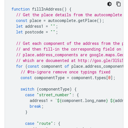
function
fillInAddress
()
{
// Get the place details from the autocomplete o
const
place
=
autocomplete
.
getPlace
();
let
address1
=
""
;
let
postcode
=
""
;
// Get each component of the address from the pl
// and then fill-in the corresponding field on t
// place.address_components are google.maps.Geoc
// which are documented at http://goo.gle/3l5i5M
for
(
const
component
of
place
.
address_components
// @ts-ignore remove once typings fixed
const
componentType
=
component
.
types
[
0
];
switch
(
componentType
)
{
case
"street_number"
:
{
address1
=
`
${
component
.
long_name
}
${
addre
break
;
}
case
"route"
:
{