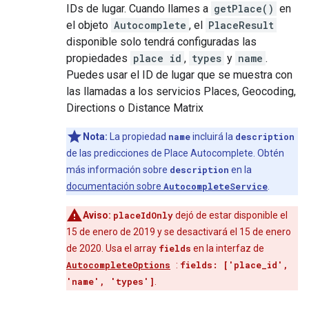
IDs de lugar. Cuando llames a
getPlace()
en
el objeto
Autocomplete
, el
PlaceResult
disponible solo tendrá configuradas las
propiedades
place id
,
types
y
name
.
Puedes usar el ID de lugar que se muestra con
las llamadas a los servicios Places, Geocoding,
Directions o Distance Matrix
Nota:
La propiedad
name
incluirá la
description
de las predicciones de Place Autocomplete. Obtén
más información sobre
description
en la
documentación sobre
AutocompleteService
.
Aviso:
placeIdOnly
dejó de estar disponible el
15 de enero de 2019 y se desactivará el 15 de enero
de 2020. Usa el array
fields
en la interfaz de
AutocompleteOptions
:
fields: ['place_id',
'name', 'types']
.