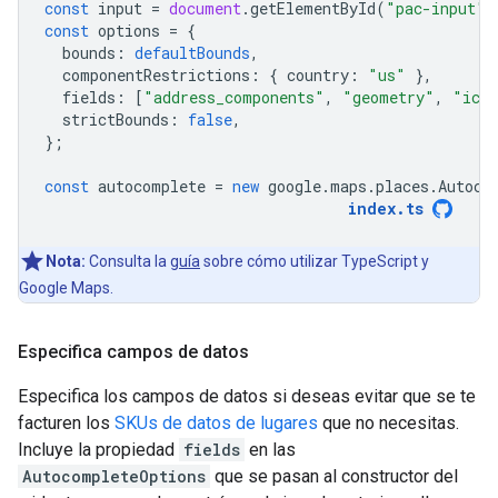
const
input
=
document
.
getElementById
(
"pac-input"
)
const
options
=
{
bounds
:
defaultBounds
,
componentRestrictions
:
{
country
:
"us"
},
fields
:
[
"address_components"
,
"geometry"
,
"ico
strictBounds
:
false
,
};
const
autocomplete
=
new
google
.
maps
.
places
.
Autoco
index
.
ts
Nota:
Consulta la
guía
sobre cómo utilizar TypeScript y
Google Maps.
Especifica campos de datos
Especifica los campos de datos si deseas evitar que se te
facturen los
SKUs de datos de lugares
que no necesitas.
Incluye la propiedad
fields
en las
AutocompleteOptions
que se pasan al constructor del