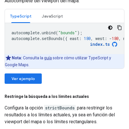
Autocomplete del viewport del mapa.
TypeScript
JavaScript
autocomplete
.
unbind
(
"bounds"
);
autocomplete
.
setBounds
({
east
:
180
,
west
:
-
180
,
no
index
.
ts
Nota:
Consulta la
guía
sobre cómo utilizar TypeScript y
Google Maps.
Ver ejemplo
Restringe la búsqueda a los límites actuales
Configura la opción
strictBounds
para restringir los
resultados a los límites actuales, ya sea en función del
viewport del mapa o los límites rectangulares.