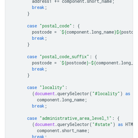
address1
+=
component
.
short_name
;
break
;
}
case
"postal_code"
:
{
postcode
=
`
${
component
.
long_name
}${
postco
break
;
}
case
"postal_code_suffix"
:
{
postcode
=
`
${
postcode
}
-
${
component
.
long_n
break
;
}
case
"locality"
:
(
document
.
querySelector
(
"#locality"
)
as
HT
component
.
long_name
;
break
;
case
"administrative_area_level_1"
:
{
(
document
.
querySelector
(
"#state"
)
as
HTMLI
component
.
short_name
;
break
;