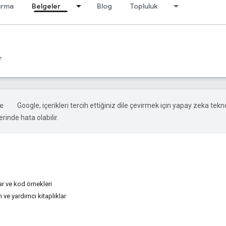
ırma
Belgeler
Blog
Topluluk
r
Google, içerikleri tercih ettiğiniz dile çevirmek için yapay zeka teknol
rinde hata olabilir.
r ve kod örnekleri
ve yardımcı kitaplıklar