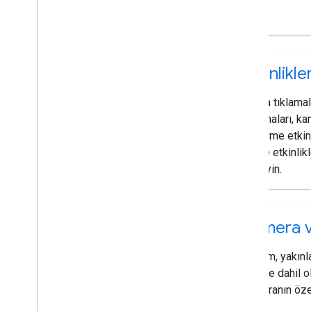
Etkinlikle
Harita tıklamal
tıklamaları, ka
bindirme etkinl
üzere etkinlikl
dinleyin.
Kamera 
Konum, yakınl
yön de dahil 
kameranın özel
edin.