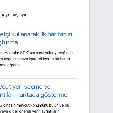
lemeye başlayın.
etçi kullanarak ilk haritanızı
şturma
çin Haritalar SDK'sını nasıl yükleyeceğinizi
b uygulamanıza işaretçi içeren bir harita
eyi öğrenin.
cut yeri seçme ve
ıntıları haritada gösterme
OS cihazın mevcut konumunu bulun ve bu
veya diğer önemli yerin ayrıntılarını