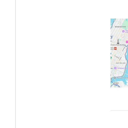
Eğitimler
İşaretçisi olan bir harita ekleme
Mevcut yeri seçme
Harita oluşturma
Harita ekleme
Harita yapılandırma
Harita ve Parça Koordinatları
İşletmeler ve diğer önemli yerler
Street View
Google Haritalar'ı Başlat
Haritaları özelleştirme
Harita ile etkileşim
Kamera ve görünüm
Kontroller ve hareketler
Etkinlikler
Konum verileri
Tersine Coğrafi Kodlama