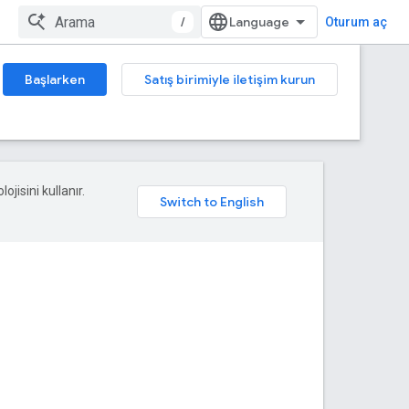
/
Oturum aç
Başlarken
Satış birimiyle iletişim kurun
ojisini kullanır.