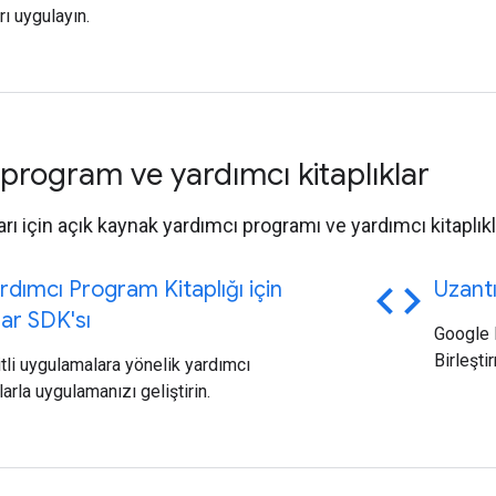
rı uygulayın.
program ve yardımcı kitaplıklar
ı için açık kaynak yardımcı programı ve yardımcı kitaplıkl
code
dımcı Program Kitaplığı için
Uzantı
lar SDK'sı
Google H
Birleşti
tli uygulamalara yönelik yardımcı
arla uygulamanızı geliştirin.