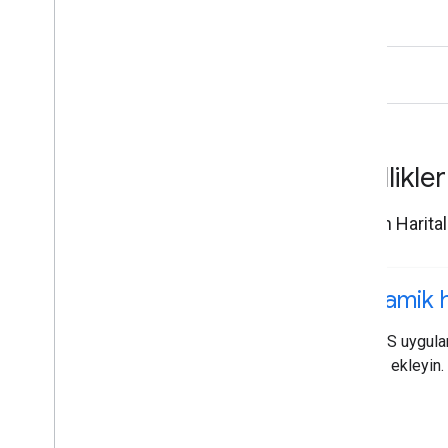
Özellikle
iOS için Harita
Dinamik h
Bir iOS uygula
harita ekleyin.