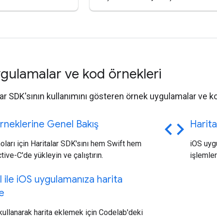
gulamalar ve kod örnekleri
lar SDK'sının kullanımını gösteren örnek uygulamalar ve kod
code
neklerine Genel Bakış
Harita
ları için Haritalar SDK'sını hem Swift hem
iOS uygu
tive-C'de yükleyin ve çalıştırın.
işlemler
 ile i
OS uygulamanıza harita
e
kullanarak harita eklemek için Codelab'deki