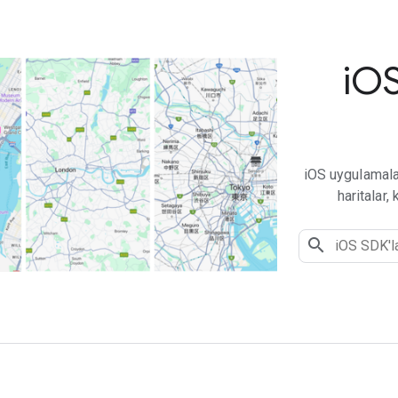
i
OS
iOS uygulamalar
haritalar