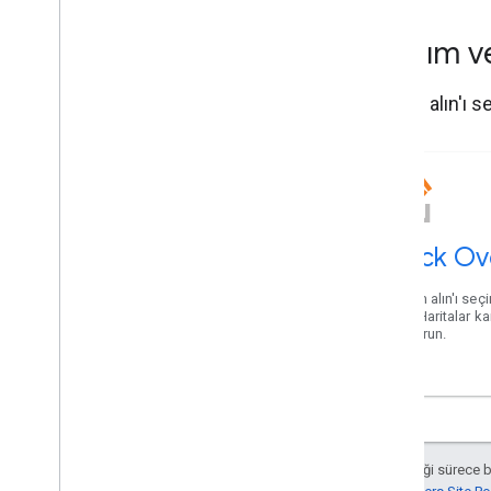
Yardım v
Yardım alın'ı s
Stack Ov
Yardım alın'ı seç
Edin. Haritalar k
oluşturun.
Aksi belirtilmediği sürece 