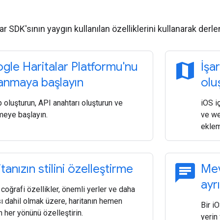
lar SDK'sının yaygın kullanılan özelliklerini kullanarak der
map
gle Haritalar Platformu'nu
İşar
lanmaya başlayın
olu
oluşturun, API anahtarı oluşturun ve
iOS i
meye başlayın.
ve we
eklem
chat
tanızın stilini özelleştirme
Mev
ayr
, coğrafi özellikler, önemli yerler ve daha
ı dahil olmak üzere, haritanın hemen
Bir i
 her yönünü özelleştirin.
yerin 