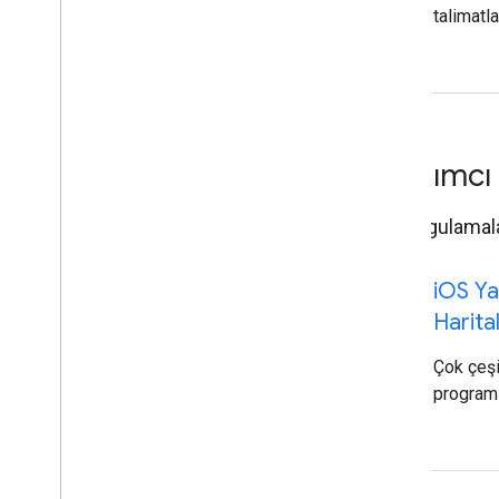
talimatla
Yardımcı 
iOS uygulamalar
code
i
OS Yar
Harita
Çok çeşi
programl