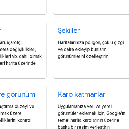
r
Şekiller
arı, işaretçi
Haritalarınıza poligon, çoklu çizgi
mera değişiklikleri,
ve daire ekleyip bunların
ikleri vb. dahil olmak
görünümlerini özelleştirin.
eri harita üzerinde
ve görünüm
Karo katmanları
aştırma düzeyi ve
Uygulamanıza veri ve yerel
olmak üzere
görüntüler eklemek için, Google'ın
liklerini kontrol
temel harita karolarının üzerine
başka bir resim yerleştirin.