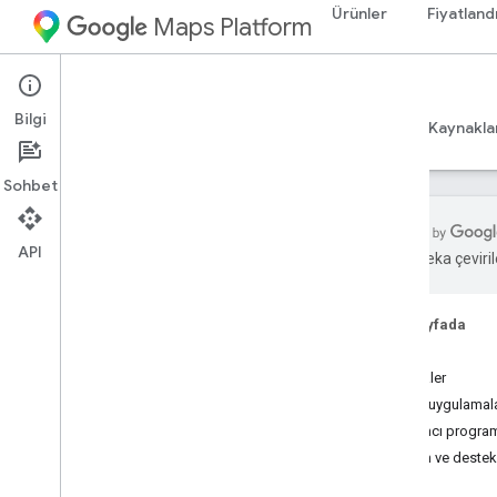
Ürünler
Fiyatland
Maps Platform
iOS
Maps SDK for iOS
Bilgi
Rehberler
Başvuru Kaynakları
Örnekler
Kaynakla
Sohbet
API
Yapay zeka çevirile
i
OS için Haritalar SDK'sı
Genel bakış
Bu sayfada
Başla
Kurulum
Özellikler
i
OS için Haritalar SDK'sını ayarlama
Örnek uygulamala
Xcode projesi oluşturma
Yardımcı program 
Sürümler
Yardım ve destek