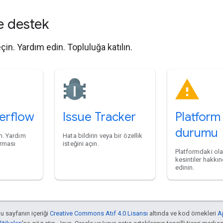
e destek
eçin. Yardım edin. Topluluğa katılın.
erflow
Issue Tracker
Platform
durumu
in. Yardım
Hata bildirin veya bir özellik
arması
isteğini açın.
Platformdaki ola
kesintiler hakkın
edinin.
bu sayfanın içeriği
Creative Commons Atıf 4.0 Lisansı
altında ve kod örnekleri
A