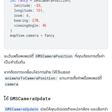
let
fancy
=
GMSCameraPosition
(
latitude
:
-
33
,
longitude
:
151
,
zoom
:
6
,
bearing
:
270
,
viewingAngle
:
45
)
mapView
.
camera
=
fancy
ละเว้นพร็อพเพอร์ตี้
GMSCameraPosition
ที่คุณต้องการตั้งค่า
เป็นค่าเริ่มต้น
หากต้องการเคลื่อนไหวการย้าย ให้ใช้เมธอด
animateToCameraPosition:
แทนการตั้งค่าพร็อพเพอร์ตี้
camera
ใช้
GMSCamera
Update
GMSCameraUpdate
ช่วยให้คุณอัปเดตตำแหน่งกล้อง และเลือกว่า