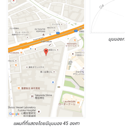
มุมมองกล้
แผนที่ที่แสดงโดยมีมุมมอง 45 องศา