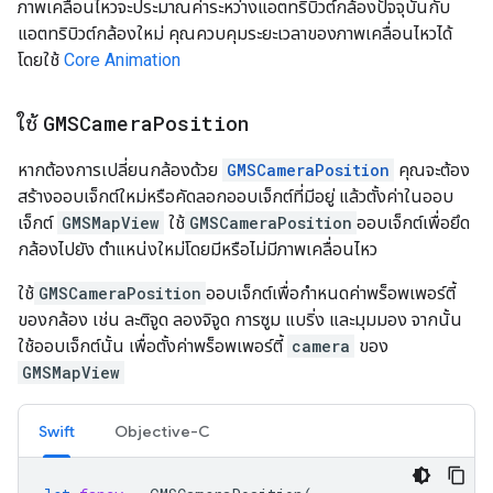
ภาพเคลื่อนไหวจะประมาณค่าระหว่างแอตทริบิวต์กล้องปัจจุบันกับ
แอตทริบิวต์กล้องใหม่ คุณควบคุมระยะเวลาของภาพเคลื่อนไหวได้
โดยใช้
Core Animation
ใช้
GMSCamera
Position
หากต้องการเปลี่ยนกล้องด้วย
GMSCameraPosition
คุณจะต้อง
สร้างออบเจ็กต์ใหม่หรือคัดลอกออบเจ็กต์ที่มีอยู่ แล้วตั้งค่าในออบ
เจ็กต์
GMSMapView
ใช้
GMSCameraPosition
ออบเจ็กต์เพื่อยึด
กล้องไปยัง ตำแหน่งใหม่โดยมีหรือไม่มีภาพเคลื่อนไหว
ใช้
GMSCameraPosition
ออบเจ็กต์เพื่อกำหนดค่าพร็อพเพอร์ตี้
ของกล้อง เช่น ละติจูด ลองจิจูด การซูม แบริ่ง และมุมมอง จากนั้น
ใช้ออบเจ็กต์นั้น เพื่อตั้งค่าพร็อพเพอร์ตี้
camera
ของ
GMSMapView
Swift
Objective-C