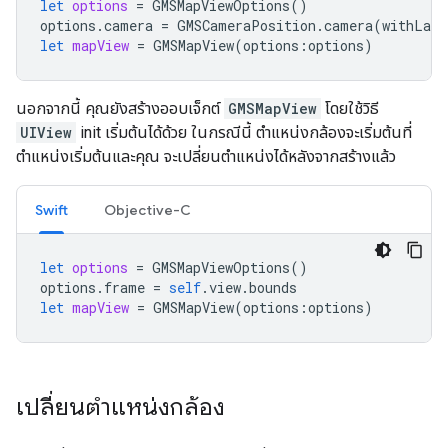
let
options
=
GMSMapViewOptions
()
options
.
camera
=
GMSCameraPosition
.
camera
(
withLati
let
mapView
=
GMSMapView
(
options
:
options
)
นอกจากนี้ คุณยังสร้างออบเจ็กต์
GMSMapView
โดยใช้วิธี
UIView
init เริ่มต้นได้ด้วย ในกรณีนี้ ตำแหน่งกล้องจะเริ่มต้นที่
ตำแหน่งเริ่มต้นและคุณ จะเปลี่ยนตำแหน่งได้หลังจากสร้างแล้ว
Swift
Objective-C
let
options
=
GMSMapViewOptions
()
options
.
frame
=
self
.
view
.
bounds
let
mapView
=
GMSMapView
(
options
:
options
)
เปลี่ยนตำแหน่งกล้อง