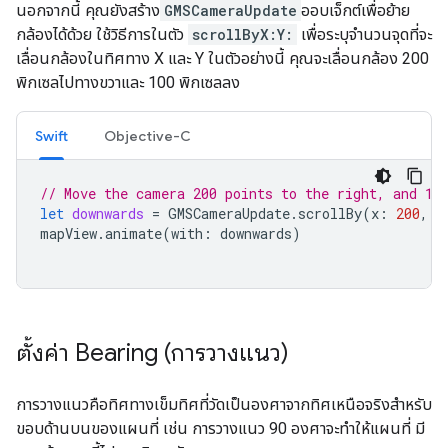
นอกจากนี้ คุณยังสร้าง
GMSCameraUpdate
ออบเจ็กต์เพื่อย้าย
กล้องได้ด้วย ใช้วิธีการในตัว
scrollByX:Y:
เพื่อระบุจำนวนจุดที่จะ
เลื่อนกล้องในทิศทาง X และ Y ในตัวอย่างนี้ คุณจะเลื่อนกล้อง 200
พิกเซลไปทางขวาและ 100 พิกเซลลง
Swift
Objective-C
// Move the camera 200 points to the right, and 10
let
downwards
=
GMSCameraUpdate
.
scrollBy
(
x
:
200
,
y
mapView
.
animate
(
with
:
downwards
)
ตั้งค่า Bearing (การวางแนว)
การวางแนวคือทิศทางเข็มทิศที่วัดเป็นองศาจากทิศเหนือจริงสำหรับ
ขอบด้านบนของแผนที่ เช่น การวางแนว 90 องศาจะทำให้แผนที่ มี