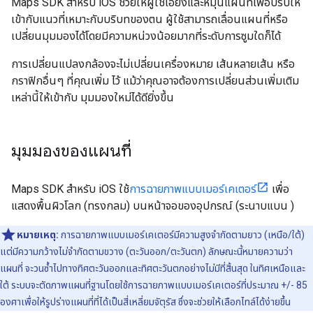
Maps SDK สำหรับ iOS ช่วยให้ผู้ใช้เอียงและหมุนแผนที่เพื่อปรับให้
เข้ากับแนวที่เหมาะกับบริบทของตน ผู้ใช้สามารถเลื่อนแผนที่หรือ
เปลี่ยนมุมมองได้โดยมีความหน่วงน้อยมากที่ระดับการซูมใดก็ได้
การเปลี่ยนแปลงกล้องจะไม่เปลี่ยนเครื่องหมาย เส้นหลายเส้น หรือ
กราฟิกอื่นๆ ที่คุณเพิ่ม ไว้ แม้ว่าคุณอาจต้องการเปลี่ยนส่วนเพิ่มเติม
เหล่านี้ให้เข้ากับ มุมมองใหม่ได้ดียิ่งขึ้น
มุมมองของแผนที่
Maps SDK สำหรับ iOS ใช้
การฉายภาพแบบเมอร์เคเตอร์
เพื่อ
แสดงพื้นผิวโลก (ทรงกลม) บนหน้าจอของอุปกรณ์ (ระนาบแบน )
หมายเหตุ:
การฉายภาพแบบเมอร์เคเตอร์มีความสูงจำกัดตามยาว (เหนือ/ใต้)
แต่มีความกว้างไม่จำกัดตามขวาง (ตะวันออก/ตะวันตก) ลักษณะนี้หมายความว่า
แผนที่ จะวนซ้ำไปทางทิศตะวันออกและทิศตะวันตกอย่างไม่มีที่สิ้นสุด ในทิศเหนือและ
ใต้ ระบบจะตัดภาพแผนที่ฐานโดยใช้การฉายภาพแบบเมอร์เคเตอร์ที่ประมาณ +/- 85
องศาเพื่อให้รูปร่างแผนที่ที่ได้เป็นสี่เหลี่ยมจัตุรัส ซึ่งจะช่วยให้เลือกไทล์ได้ง่ายขึ้น