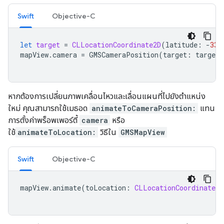
Swift
Objective-C
let
target
=
CLLocationCoordinate2D
(
latitude
:
-
33.
mapView
.
camera
=
GMSCameraPosition
(
target
:
target
,
หากต้องการเปลี่ยนภาพเคลื่อนไหวและเลื่อนแผนที่ไปยังตำแหน่ง
ใหม่ คุณสามารถใช้เมธอด
animateToCameraPosition:
แทน
การตั้งค่าพร็อพเพอร์ตี้
camera
หรือ
ใช้
animateToLocation:
วิธีใน
GMSMapView
Swift
Objective-C
mapView
.
animate
(
toLocation
:
CLLocationCoordinate2D