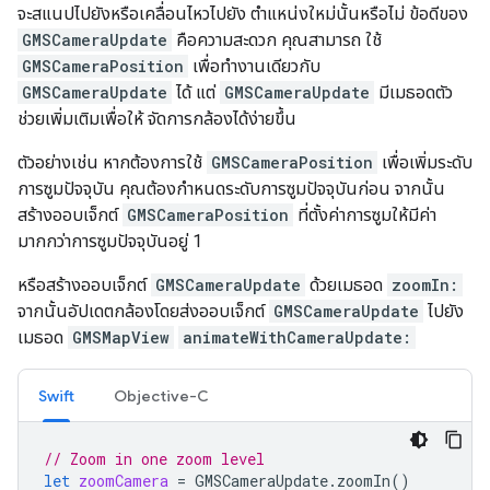
จะสแนปไปยังหรือเคลื่อนไหวไปยัง ตำแหน่งใหม่นั้นหรือไม่ ข้อดีของ
GMSCameraUpdate
คือความสะดวก คุณสามารถ ใช้
GMSCameraPosition
เพื่อทำงานเดียวกับ
GMSCameraUpdate
ได้ แต่
GMSCameraUpdate
มีเมธอดตัว
ช่วยเพิ่มเติมเพื่อให้ จัดการกล้องได้ง่ายขึ้น
ตัวอย่างเช่น หากต้องการใช้
GMSCameraPosition
เพื่อเพิ่มระดับ
การซูมปัจจุบัน คุณต้องกำหนดระดับการซูมปัจจุบันก่อน จากนั้น
สร้างออบเจ็กต์
GMSCameraPosition
ที่ตั้งค่าการซูมให้มีค่า
มากกว่าการซูมปัจจุบันอยู่ 1
หรือสร้างออบเจ็กต์
GMSCameraUpdate
ด้วยเมธอด
zoomIn:
จากนั้นอัปเดตกล้องโดยส่งออบเจ็กต์
GMSCameraUpdate
ไปยัง
เมธอด
GMSMapView
animateWithCameraUpdate:
Swift
Objective-C
// Zoom in one zoom level
let
zoomCamera
=
GMSCameraUpdate
.
zoomIn
()