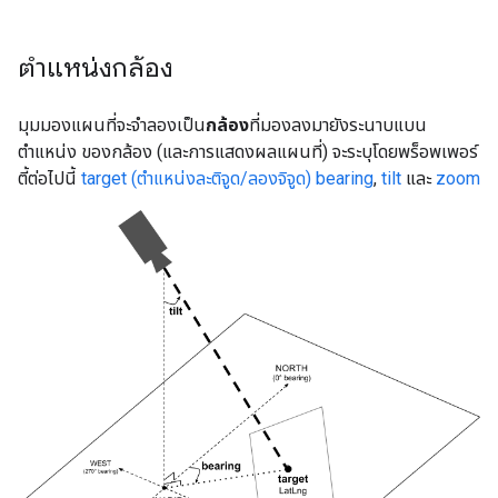
ตำแหน่งกล้อง
มุมมองแผนที่จะจำลองเป็น
กล้อง
ที่มองลงมายังระนาบแบน
ตำแหน่ง ของกล้อง (และการแสดงผลแผนที่) จะระบุโดยพร็อพเพอร์
ตี้ต่อไปนี้
target (ตำแหน่งละติจูด/ลองจิจูด)
bearing
,
tilt
และ
zoom