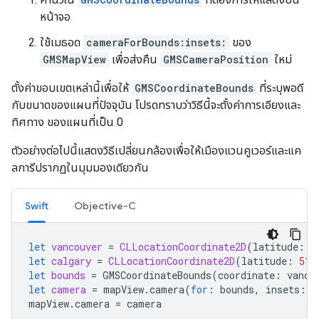
หน้าจอ
ใช้เมธอด
cameraForBounds:insets:
ของ
GMSMapView
เพื่อส่งคืน
GMSCameraPosition
ใหม่
ตั้งค่าขอบเขตเหล่านี้เพื่อให้
GMSCoordinateBounds
ที่ระบุพอดี
กับขนาดของแผนที่ปัจจุบัน โปรดทราบว่าวิธีนี้จะตั้งค่าการเอียงและ
ทิศทาง ของแผนที่เป็น 0
ตัวอย่างต่อไปนี้แสดงวิธีเปลี่ยนกล้องเพื่อให้เมืองแวนคูเวอร์และแค
ลการีปรากฏในมุมมองเดียวกัน
Swift
Objective-C
let
vancouver
=
CLLocationCoordinate2D
(
latitude
:
4
let
calgary
=
CLLocationCoordinate2D
(
latitude
:
51.
let
bounds
=
GMSCoordinateBounds
(
coordinate
:
vanco
let
camera
=
mapView
.
camera
(
for
:
bounds
,
insets
:
U
mapView
.
camera
=
camera