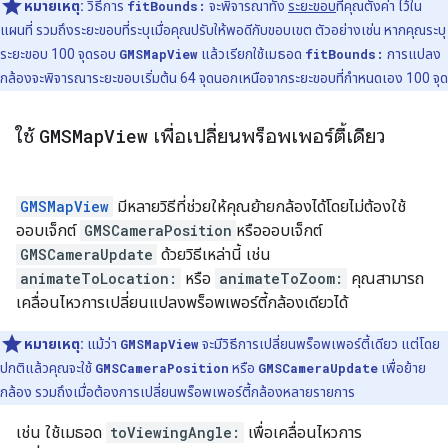
หมายเหตุ:
วิธีการ
fitBounds:
จะพิจารณาทั้ง
ระยะขอบ
ที่คุณตั้งค่า ไว้ใน
แผนที่ รวมถึงระยะขอบที่ระบุเมื่อคุณปรับให้พอดีกับขอบเขต ตัวอย่างเช่น หากคุณระบุ
ระยะขอบ 100 จุดรอบ
GMSMapView
แล้วเรียกใช้เมธอด
fitBounds:
การแปลง
กล้องจะพิจารณาระยะขอบเริ่มต้น 64 จุดนอกเหนือจากระยะขอบที่กำหนดเอง 100 จุด
ใช้
GMSMap
View
เพื่อเปลี่ยนพร็อพเพอร์ตี้เดียว
GMSMapView
มีหลายวิธีที่ช่วยให้คุณย้ายกล้องได้โดยไม่ต้องใช้
ออบเจ็กต์
GMSCameraPosition
หรือออบเจ็กต์
GMSCameraUpdate
ด้วยวิธีเหล่านี้ เช่น
animateToLocation:
หรือ
animateToZoom:
คุณสามารถ
เคลื่อนไหวการเปลี่ยนแปลงพร็อพเพอร์ตี้กล้องเดียวได้
หมายเหตุ:
แม้ว่า
GMSMapView
จะมีวิธีการเปลี่ยนพร็อพเพอร์ตี้เดียว แต่โดย
ปกติแล้วคุณจะใช้
GMSCameraPosition
หรือ
GMSCameraUpdate
เพื่อย้าย
กล้อง รวมถึงเมื่อต้องการเปลี่ยนพร็อพเพอร์ตี้กล้องหลายรายการ
เช่น ใช้เมธอด
toViewingAngle:
เพื่อเคลื่อนไหวการ