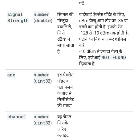
पढ़ें.
signal
number
सिग्नल की
वाईफ़ाई ऐक्सेस पॉइंट के लिए,
Strength
double
(
)
मौजूदा
dBm वैल्यू आम तौर पर -35 या
क्वालिटी,
इससे कम होती हैं. इनकी रेंज
जिसे
-128 से -10 dBm तक होती है.
dBm में
घटाने का निशान ज़रूर शामिल
मापा जाता
करें.
है.
-10 dBm से ज़्यादा वैल्यू के
NOT FOUND
लिए, एपीआई
दिखाता है.
age
number
इस ऐक्सेस
uint32
(
)
पॉइंट का
पता चलने
के बाद से
मिलीसेकंड
की संख्या.
channel
number
वह चैनल
uint32
(
)
जिसके
ज़रिए
क्लाइंट,