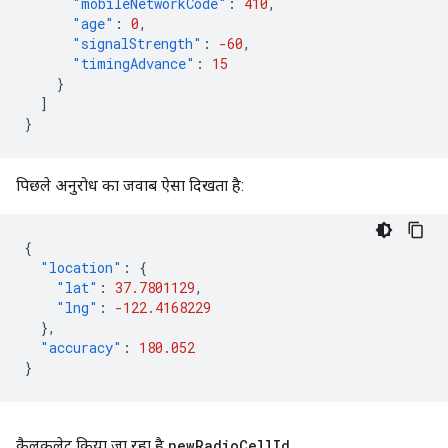
"mobileNetworkCode"
:
410
,
"age"
:
0
,
"signalStrength"
:
-60
,
"timingAdvance"
:
15
}
]
}
पिछले अनुरोध का जवाब ऐसा दिखता है:
{
"location"
:
{
"lat"
:
37.7801129
,
"lng"
:
-122.4168229
},
"accuracy"
:
180.052
}
कैलकुलेट किया जा रहा है
new
Radio
Cell
Id