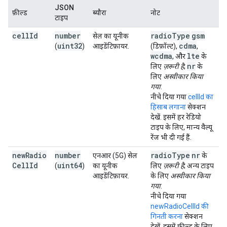
JSON
फ़ील्ड
ब्यौरा
नोट
टाइप
cell
Id
number
radio
Type
gsm
सेल का यूनीक
uint32
cdma
(
)
आइडेंटिफ़ायर.
(डिफ़ॉल्ट),
,
wcdma
lte
, और
के
nr
लिए
ज़रूरी है
;
के
लिए
अस्वीकार किया
गया
.
नीचे दिया गया
cellId का
हिसाब लगाना
सेक्शन
देखें. इसमें हर रेडियो
टाइप के लिए, मान्य वैल्यू
रेंज भी दी गई हैं.
new
Radio
number
radio
Type
nr
एनआर (5G) सेल
के
Cell
Id
uint64
(
)
का यूनीक
लिए
ज़रूरी है
; अन्य टाइप
आइडेंटिफ़ायर.
के लिए
अस्वीकार किया
गया
.
नीचे दिया गया
newRadioCellId की
गिनती करना
सेक्शन
देखें. इसमें फ़ील्ड के लिए