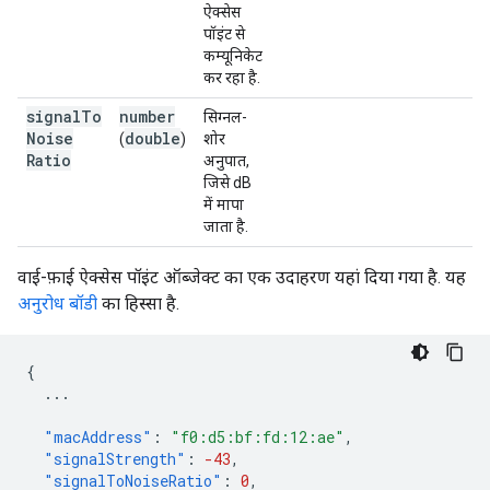
ऐक्सेस
पॉइंट से
कम्यूनिकेट
कर रहा है.
signal
To
number
सिग्नल-
Noise
double
(
)
शोर
Ratio
अनुपात,
जिसे dB
में मापा
जाता है.
वाई-फ़ाई ऐक्सेस पॉइंट ऑब्जेक्ट का एक उदाहरण यहां दिया गया है. यह
अनुरोध बॉडी
का हिस्सा है.
{
...
"macAddress"
:
"f0:d5:bf:fd:12:ae"
,
"signalStrength"
:
-43
,
"signalToNoiseRatio"
:
0
,