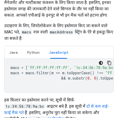
मैनेजमेंट और मल्टीकास्ट फ़ंक्शन के लिए किया जाता है. इसलिए, इनका
इस्तेमाल जगह की जानकारी देने वाले सिग्नल के तौर पर नहीं किया जा
सकता. आपको एपीआई के इनपुट से भी इन मैक पतों को हटाना होगा.
उदाहरण के लिए, जियोलोकेशन के लिए इस्तेमाल किए जा सकने वाले
MAC पते,
macs
नाम वाली
macAddress
स्ट्रिंग के ऐरे से इकट्ठा किए
जा सकते हैं:
Java
Python
JavaScript
macs
=
[
'ff:ff:ff:ff:ff:ff'
,
'1c:34:56:78:9a:bc'
,
macs
=
macs
.
filter
(
m
=
>
m
.
toUpperCase
()
!==
"FF:F
                        && 
m
.
substr
(
0
,
8
).
toUpperC
इस फ़िल्टर का इस्तेमाल करने पर, सूची में सिर्फ़
1c:34:56:78:9a:bc
आइटम बचे हैं. इस सूची में
दो से कम वाई-
फ़ाई मैक पते
हैं. इसलिए, अनुरोध पूरा नहीं किया जा सकेगा और