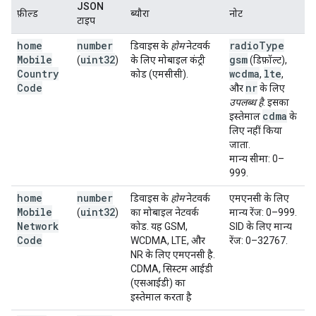
JSON
फ़ील्ड
ब्यौरा
नोट
टाइप
home
number
radio
Type
डिवाइस के
होम
नेटवर्क
Mobile
uint32
gsm
(
)
के लिए मोबाइल कंट्री
(डिफ़ॉल्ट),
Country
wcdma
lte
कोड (एमसीसी).
,
,
Code
nr
और
के लिए
उपलब्ध है
. इसका
cdma
इस्तेमाल
के
लिए नहीं किया
जाता.
मान्य सीमा: 0–
999.
home
number
डिवाइस के
होम
नेटवर्क
एमएनसी के लिए
Mobile
uint32
(
)
का मोबाइल नेटवर्क
मान्य रेंज: 0–999.
Network
कोड. यह GSM,
SID के लिए मान्य
Code
WCDMA, LTE, और
रेंज: 0–32767.
NR के लिए एमएनसी है.
CDMA, सिस्टम आईडी
(एसआईडी) का
इस्तेमाल करता है