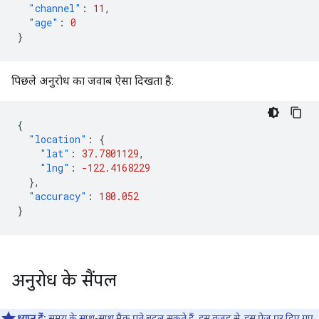
"channel"
:
11
,
"age"
:
0
}
पिछले अनुरोध का जवाब ऐसा दिखता है:
{
"location"
:
{
"lat"
:
37.7801129
,
"lng"
:
-122.4168229
},
"accuracy"
:
180.052
}
अनुरोध के सैंपल
ध्यान दें:
समय के साथ-साथ मैक पते बदल सकते हैं. इस वजह से, इस पेज पर दिए गए