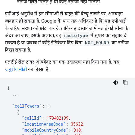
नतीजे गलत मिलते हैं या कोई नतीजा नहीं मिलता.
एपीआई अनुरोध में इन सीमाओं से बाहर की वैल्यू डालने पर, अनचाहा
व्यवहार हो सकता है. Google के पास यह अधिकार है कि वह एपीआई
के ज़रिए, संख्या को छोटा कर दे, ताकि वह दस्तावेज़ में बताई गई सीमा के
अंदर आ जाए. इसके अलावा, वह
radioType
में सुधार का सुझाव दे
सकता है या जवाब में कोई इंडिकेटर दिए बिना
NOT_FOUND
का नतीजा
दिखा सकता है.
एलटीई सेल टावर ऑब्जेक्ट का एक उदाहरण यहां दिया गया है. यह
अनुरोध बॉडी
का हिस्सा है.
{
...
"cellTowers"
:
[
{
"cellId"
:
170402199
,
"locationAreaCode"
:
35632
,
"mobileCountryCode"
:
310
,