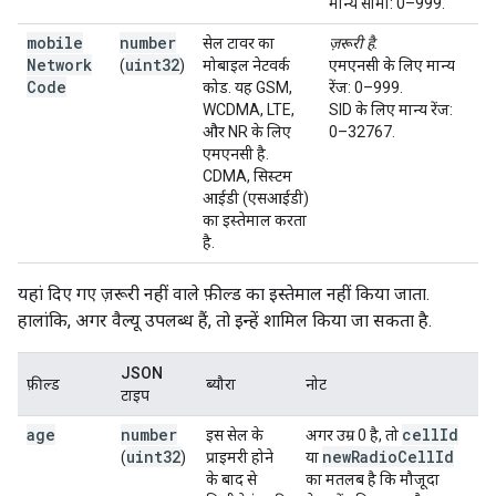
मान्य सीमा: 0–999.
mobile
number
सेल टावर का
ज़रूरी है.
Network
uint32
(
)
मोबाइल नेटवर्क
एमएनसी के लिए मान्य
Code
कोड. यह GSM,
रेंज: 0–999.
WCDMA, LTE,
SID के लिए मान्य रेंज:
और NR के लिए
0–32767.
एमएनसी है.
CDMA, सिस्टम
आईडी (एसआईडी)
का इस्तेमाल करता
है.
यहां दिए गए ज़रूरी नहीं वाले फ़ील्ड का इस्तेमाल नहीं किया जाता.
हालांकि, अगर वैल्यू उपलब्ध हैं, तो इन्हें शामिल किया जा सकता है.
JSON
फ़ील्ड
ब्यौरा
नोट
टाइप
age
number
cell
Id
इस सेल के
अगर उम्र 0 है, तो
uint32
new
Radio
Cell
Id
(
)
प्राइमरी होने
या
के बाद से
का मतलब है कि मौजूदा