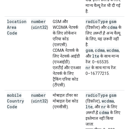
मान्य वैल्यू रेंज भी दी गई
है.
location
number
radio
Type
gsm
GSM और
Area
uint32
cdma
(
)
WCDMA नेटवर्क
(डिफ़ॉल्ट) और
के
Code
के लिए लोकेशन
लिए
ज़रूरी है
. अन्य वैल्यू
एरिया कोड
के लिए, यह ज़रूरी नहीं
(एलएसी).
है.
gsm
cdma
wcdma
CDMA नेटवर्क के
,
,
,
lte
लिए नेटवर्क आईडी
और
के साथ मान्य
(एनआईडी).
रेंज: 0–65535.
nr
एलटीई और एनआर
के साथ मान्य रेंज:
नेटवर्क के लिए
0–16777215.
ट्रैकिंग एरिया कोड
(टीएसी).
mobile
number
radio
Type
gsm
मोबाइल टॉवर का
Country
uint32
wcdma
(
)
मोबाइल देश कोड
(डिफ़ॉल्ट),
,
Code
lte
nr
(एमसीसी).
, और
के लिए
cdma
ज़रूरी है
;
के लिए
इस्तेमाल नहीं किया
जाता.