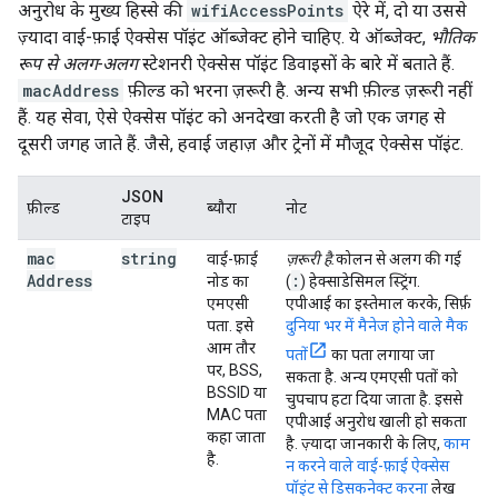
अनुरोध के मुख्य हिस्से की
wifiAccessPoints
ऐरे में, दो या उससे
ज़्यादा वाई-फ़ाई ऐक्सेस पॉइंट ऑब्जेक्ट होने चाहिए. ये ऑब्जेक्ट,
भौतिक
रूप से अलग-अलग
स्टेशनरी ऐक्सेस पॉइंट डिवाइसों के बारे में बताते हैं.
macAddress
फ़ील्ड को भरना ज़रूरी है. अन्य सभी फ़ील्ड ज़रूरी नहीं
हैं. यह सेवा, ऐसे ऐक्सेस पॉइंट को अनदेखा करती है जो एक जगह से
दूसरी जगह जाते हैं. जैसे, हवाई जहाज़ और ट्रेनों में मौजूद ऐक्सेस पॉइंट.
JSON
फ़ील्ड
ब्यौरा
नोट
टाइप
mac
string
वाई-फ़ाई
ज़रूरी है.
कोलन से अलग की गई
Address
:
नोड का
(
) हेक्साडेसिमल स्ट्रिंग.
एमएसी
एपीआई का इस्तेमाल करके, सिर्फ़
पता. इसे
दुनिया भर में मैनेज होने वाले मैक
आम तौर
पतों
का पता लगाया जा
पर, BSS,
सकता है. अन्य एमएसी पतों को
BSSID या
चुपचाप हटा दिया जाता है. इससे
MAC पता
एपीआई अनुरोध खाली हो सकता
कहा जाता
है. ज़्यादा जानकारी के लिए,
काम
है.
न करने वाले वाई-फ़ाई ऐक्सेस
पॉइंट से डिसकनेक्ट करना
लेख