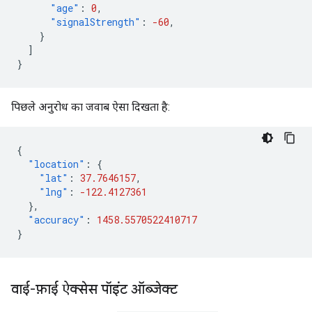
"age"
:
0
,
"signalStrength"
:
-60
,
}
]
}
पिछले अनुरोध का जवाब ऐसा दिखता है:
{
"location"
:
{
"lat"
:
37.7646157
,
"lng"
:
-122.4127361
},
"accuracy"
:
1458.5570522410717
}
वाई-फ़ाई ऐक्सेस पॉइंट ऑब्जेक्ट