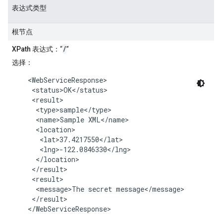
表达式类型
根节点
/
XPath 表达式
：“
”
选择
：
    <WebServiceResponse>

     <status>OK</status>

     <result>

      <type>sample</type>

      <name>Sample XML</name>

      <location>

       <lat>37.4217550</lat>

       <lng>-122.0846330</lng>

      </location>

     </result>

     <result>

      <message>The secret message</message>

     </result>

    </WebServiceResponse>
