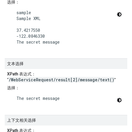
选择
：
    sample

    Sample XML

    37.4217550

    -122.0846330

    The secret message

文本选择
XPath 表达式
：
/WebServiceRequest/result[2]/message/text()
“
”
选择
：
    The secret message

上下文相关选择
XPath 表达式
：