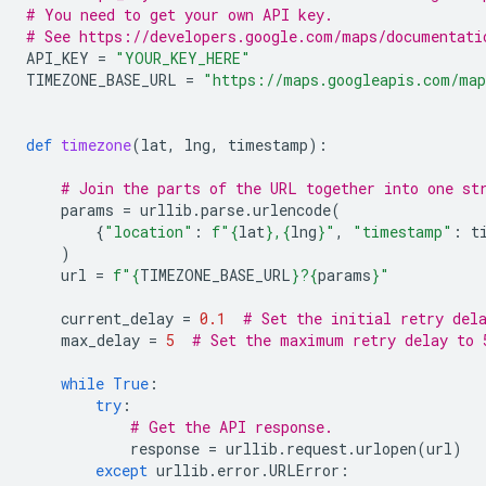
# You need to get your own API key.
# See https://developers.google.com/maps/documentati
API_KEY
=
"YOUR_KEY_HERE"
TIMEZONE_BASE_URL
=
"https://maps.googleapis.com/map
def
timezone
(
lat
,
lng
,
timestamp
):
# Join the parts of the URL together into one st
params
=
urllib
.
parse
.
urlencode
(
{
"location"
:
f
"
{
lat
}
,
{
lng
}
"
,
"timestamp"
:
t
)
url
=
f
"
{
TIMEZONE_BASE_URL
}
?
{
params
}
"
current_delay
=
0.1
# Set the initial retry del
max_delay
=
5
# Set the maximum retry delay to 
while
True
:
try
:
# Get the API response.
response
=
urllib
.
request
.
urlopen
(
url
)
except
urllib
.
error
.
URLError
: