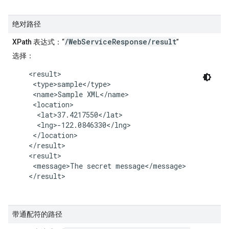
绝对路径
/WebServiceResponse/result
XPath 表达式
：“
”
选择
：
    <result>

     <type>sample</type>

     <name>Sample XML</name>

     <location>

      <lat>37.4217550</lat>

      <lng>-122.0846330</lng>

     </location>

    </result>

    <result>

     <message>The secret message</message>

    </result>

带通配符的路径