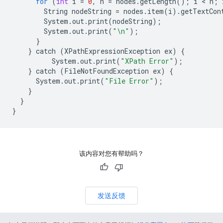
for
(
int
i
=
0
,
n
=
nodes
.
getLength
();
i
 < 
n
;
String
nodeString
=
nodes
.
item
(
i
)
.
getTextCon
System
.
out
.
print
(
nodeString
);
System
.
out
.
print
(
"
\n
"
);
}
}
catch
(
XPathExpressionException
ex
)
{
System
.
out
.
print
(
"XPath Error"
);
}
catch
(
FileNotFoundException
ex
)
{
System
.
out
.
print
(
"File Error"
);
}
}
}
该内容对您有帮助吗？
发送反馈