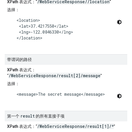
/WebServiceResponse//location
XPath 表达式
：“
”
选择
：
    <location>

     <lat>37.4217550</lat>

     <lng>-122.0846330</lng>

    </location>

带谓词的路径
XPath 表达式
：
/WebServiceResponse/result[2]/message
“
”
选择
：
    <message>The secret message</message>

result
第一个
的所有直接子项
/WebServiceResponse/result[1]/*
XPath 表达式
：“
”