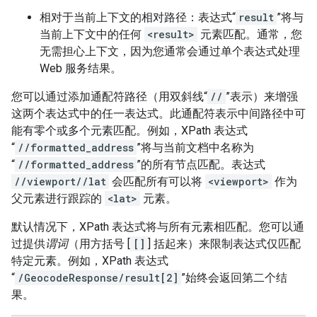
相对于当前上下文的相对路径：表达式“
result
”将与
当前上下文中的任何
<result>
元素匹配。通常，您
无需担心上下文，因为您通常会通过单个表达式处理
Web 服务结果。
您可以通过添加通配符路径（用双斜线“
//
”表示）来增强
这两个表达式中的任一表达式。此通配符表示中间路径中可
能有零个或多个元素匹配。例如，XPath 表达式
“
//formatted_address
”将与当前文档中名称为
“
//formatted_address
”的所有节点匹配。表达式
//viewport//lat
会匹配所有可以将
<viewport>
作为
父元素进行跟踪的
<lat>
元素。
默认情况下，XPath 表达式将与所有元素相匹配。您可以通
过提供
谓词
（用方括号 [
[]
] 括起来）来限制表达式仅匹配
特定元素。例如，XPath 表达式
“
/GeocodeResponse/result[2]
”始终会返回第二个结
果。