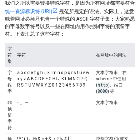
我们之所以需要转换特殊字符，是因为所有网址都需要符合
统一资源标识符 (URI)
规范所规定的语法。实际上，这意
味着网址必须只包含一个特殊的 ASCII 字符子集：大家熟悉
的字母数字符号以及一些在网址内用作控制字符的预留字
符。下表汇总了这些字符：
字
符
字符
在网址中的用法
集
字
a b c d e f g h i j k l m n o p q r s t u v w
文本字符串、在
母
x y z A B C D E F G H I J K L M N O P Q
scheme 中使用
http
数
R S T U V W X Y Z 0 1 2 3 4 5 6 7 8 9
(
)、端口
8080
字
(
) 等
非
- _ . ~
文本字符串
预
留
字
符
预
! * ' ( ) ; : @ & = + $ , / ? % # [ ]
控制字符和/或文