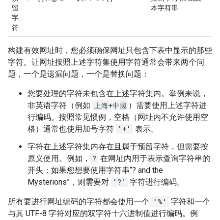
留
本字符串
字
符
构建有效网址时，您必须确保网址只包含下表中显示的那些
字符。让网址按照上述字符集使用字符通常会带来两个问
题，一个是遗漏问题，一个是替换问题：
您要处理的字符未包含在上述字符集内。举例来说，
非英语字符（例如
上海+中國
）需要使用上述字符进
行编码。按照常见惯例，空格（网址内不允许使用空
格）通常也使用加号字符
'+'
表示。
字符在上述字符集内存在且属于预留字符，但需要按
原义使用。例如，
?
在网址内用于表示查询字符串的
开头；如果您想要使用字符串“? and the
Mysterions”，则需要对
'?'
字符进行编码。
所有要进行网址编码的字符都会使用一个
'%'
字符和一个
与其 UTF-8 字符对应的双字符十六进制值进行编码。例