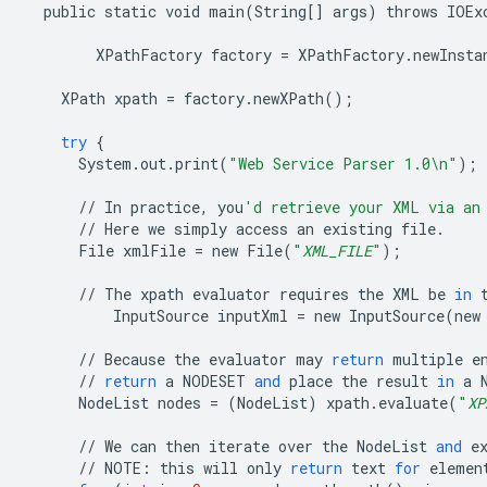
public
static
void
main
(
String
[]
args
)
throws
IOEx
XPathFactory
factory
=
XPathFactory
.
newInsta
XPath
xpath
=
factory
.
newXPath
();
try
{
System
.
out
.
print
(
"Web Service Parser 1.0
\n
"
);
//
In
practice
,
you
'd retrieve your XML via an
//
Here
we
simply
access
an
existing
file
.
File
xmlFile
=
new
File
(
"
XML_FILE
"
);
//
The
xpath
evaluator
requires
the
XML
be
in
InputSource
inputXml
=
new
InputSource
(
new
//
Because
the
evaluator
may
return
multiple
e
//
return
a
NODESET
and
place
the
result
in
a
NodeList
nodes
=
(
NodeList
)
xpath
.
evaluate
(
"
XP
//
We
can
then
iterate
over
the
NodeList
and
e
//
NOTE
:
this
will
only
return
text
for
elemen