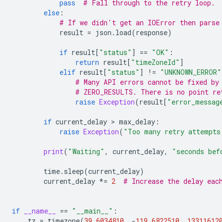
pass
# Fall through to the retry loop.
else
:
# If we didn't get an IOError then parse
result
=
json
.
load
(
response
)
if
result
[
"status"
]
==
"OK"
:
return
result
[
"timeZoneId"
]
elif
result
[
"status"
]
!=
"UNKNOWN_ERROR"
# Many API errors cannot be fixed by
# ZERO_RESULTS. There is no point re
raise
Exception
(
result
[
"error_messag
if
current_delay
>
max_delay
:
raise
Exception
(
"Too many retry attempts
print
(
"Waiting"
,
current_delay
,
"seconds bef
time
.
sleep
(
current_delay
)
current_delay
*=
2
# Increase the delay eac
if
__name__
==
"__main__"
:
tz
=
timezone
(
39.6034810
,
-
119.6822510
,
13311612