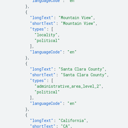
"languageCode"
:
"en"
},
{
"longText"
:
"Mountain View"
,
"shortText"
:
"Mountain View"
,
"types"
:
[
"locality"
,
"political"
],
"languageCode"
:
"en"
},
{
"longText"
:
"Santa Clara County"
,
"shortText"
:
"Santa Clara County"
,
"types"
:
[
"administrative_area_level_2"
,
"political"
],
"languageCode"
:
"en"
},
{
"longText"
:
"California"
,
"shortText"
:
"CA"
,