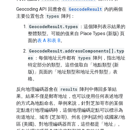
Geocoding API 回應會在
GeocodeResult
內的兩個
主要位置包含
types
陣列：
GeocodeResult.types
：這個陣列表示結果的
整體類型。可能的值來自 Place Types (新版) 頁
面的
表 A 和表 B
。
GeocodeResult.addressComponents[].typ
es
：每個地址元件都有
types
陣列，指出地址
特定部分的類型。這些值取自「地點類型 (新
版)」頁面的「地址類型和地址元件類型」
表
格。
反向地理編碼器會在
results
陣列中傳回多筆結
果。結果不僅是郵寄地址，也可以使用任何表述地理
的方式為地點命名。舉例來說，針對芝加哥市的某個
定點進行地理編碼時，這個地理編碼定點可以標示為
街道地址、城市 (芝加哥)、州名 (伊利諾州) 或國家/地
區 (美國)。對地理編碼器而言，這些都是「地址」。