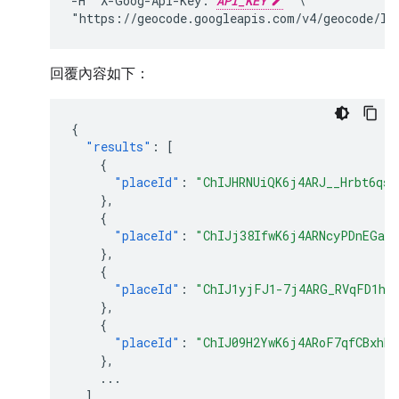
-H "X-Goog-Api-Key: 
API_KEY
" \

回覆內容如下：
{
"results"
:
[
{
"placeId"
:
"ChIJHRNUiQK6j4ARJ__Hrbt6qsE
},
{
"placeId"
:
"ChIJj38IfwK6j4ARNcyPDnEGa9
},
{
"placeId"
:
"ChIJ1yjFJ1-7j4ARG_RVqFD1h7
},
{
"placeId"
:
"ChIJ09H2YwK6j4ARoF7qfCBxhB8
},
...
]