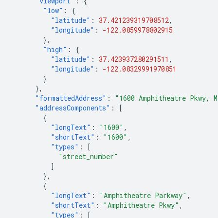
"viewport"
:
{
"low"
:
{
"latitude"
:
37.421239319708512
,
"longitude"
:
-122.0859978802915
},
"high"
:
{
"latitude"
:
37.423937280291511
,
"longitude"
:
-122.08329991970851
}
},
"formattedAddress"
:
"1600 Amphitheatre Pkwy, M
"addressComponents"
:
[
{
"longText"
:
"1600"
,
"shortText"
:
"1600"
,
"types"
:
[
"street_number"
]
},
{
"longText"
:
"Amphitheatre Parkway"
,
"shortText"
:
"Amphitheatre Pkwy"
,
"types"
:
[