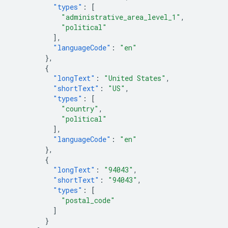
"types"
:
[
"administrative_area_level_1"
,
"political"
],
"languageCode"
:
"en"
},
{
"longText"
:
"United States"
,
"shortText"
:
"US"
,
"types"
:
[
"country"
,
"political"
],
"languageCode"
:
"en"
},
{
"longText"
:
"94043"
,
"shortText"
:
"94043"
,
"types"
:
[
"postal_code"
]
}