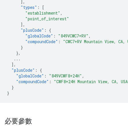
],
"types"
:
[
"establishment"
,
"point_of_interest"
],
"plusCode"
:
{
"globalCode"
:
"849VCWC7+RV"
,
"compoundCode"
:
"CWC7+RV Mountain View, CA, 
}
},
...
],
"plusCode"
:
{
"globalCode"
:
"849VCWF8+24H"
,
"compoundCode"
:
"CWF8+24H Mountain View, CA, USA
}
}
必要參數