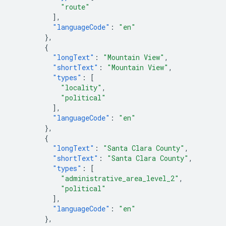
"route"
],
"languageCode"
:
"en"
},
{
"longText"
:
"Mountain View"
,
"shortText"
:
"Mountain View"
,
"types"
:
[
"locality"
,
"political"
],
"languageCode"
:
"en"
},
{
"longText"
:
"Santa Clara County"
,
"shortText"
:
"Santa Clara County"
,
"types"
:
[
"administrative_area_level_2"
,
"political"
],
"languageCode"
:
"en"
},