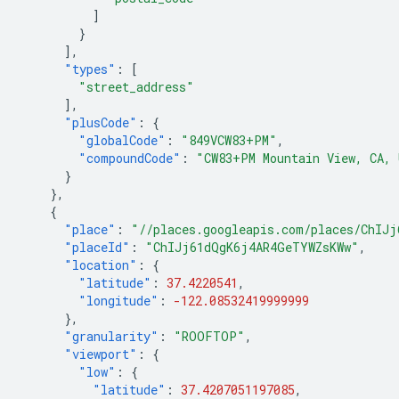
]
}
],
"types"
:
[
"street_address"
],
"plusCode"
:
{
"globalCode"
:
"849VCW83+PM"
,
"compoundCode"
:
"CW83+PM Mountain View, CA, 
}
},
{
"place"
:
"//places.googleapis.com/places/ChIJ
"placeId"
:
"ChIJj61dQgK6j4AR4GeTYWZsKWw"
,
"location"
:
{
"latitude"
:
37.4220541
,
"longitude"
:
-122.08532419999999
},
"granularity"
:
"ROOFTOP"
,
"viewport"
:
{
"low"
:
{
"latitude"
:
37.4207051197085
,