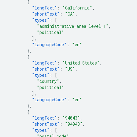
{
"longText"
:
"California"
,
"shortText"
:
"CA"
,
"types"
:
[
"administrative_area_level_1"
,
"political"
],
"languageCode"
:
"en"
},
{
"longText"
:
"United States"
,
"shortText"
:
"US"
,
"types"
:
[
"country"
,
"political"
],
"languageCode"
:
"en"
},
{
"longText"
:
"94043"
,
"shortText"
:
"94043"
,
"types"
:
[
"postal_code"