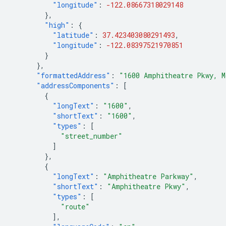
"longitude"
:
-122.08667318029148
},
"high"
:
{
"latitude"
:
37.423403080291493
,
"longitude"
:
-122.08397521970851
}
},
"formattedAddress"
:
"1600 Amphitheatre Pkwy, M
"addressComponents"
:
[
{
"longText"
:
"1600"
,
"shortText"
:
"1600"
,
"types"
:
[
"street_number"
]
},
{
"longText"
:
"Amphitheatre Parkway"
,
"shortText"
:
"Amphitheatre Pkwy"
,
"types"
:
[
"route"
],