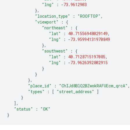
"lng"
:
-
73.9612903
},
"location_type"
:
"ROOFTOP"
,
"viewport"
:
{
"northeast"
:
{
"lat"
:
40.71556948029149
,
"lng"
:
-
73.95994131970849
},
"southwest"
:
{
"lat"
:
40.7128715197085
,
"lng"
:
-
73.9626392802915
}
}
},
"place_id"
:
"ChIJd8BlQ2BZwokRAFUEcm_qrcA"
,
"types"
:
[
"street_address"
]
}
],
"status"
:
"OK"
}