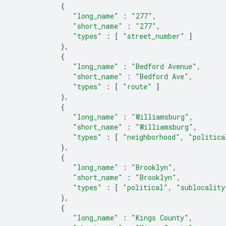
{
"long_name"
:
"277"
,
"short_name"
:
"277"
,
"types"
:
[
"street_number"
]
},
{
"long_name"
:
"Bedford Avenue"
,
"short_name"
:
"Bedford Ave"
,
"types"
:
[
"route"
]
},
{
"long_name"
:
"Williamsburg"
,
"short_name"
:
"Williamsburg"
,
"types"
:
[
"neighborhood"
,
"politica
},
{
"long_name"
:
"Brooklyn"
,
"short_name"
:
"Brooklyn"
,
"types"
:
[
"political"
,
"sublocality
},
{
"long_name"
:
"Kings County"
,