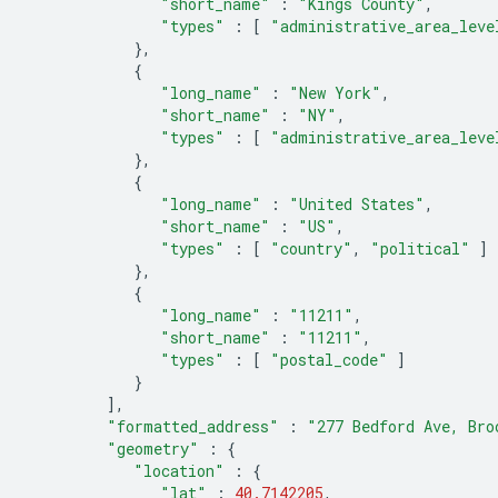
"short_name"
:
"Kings County"
,
"types"
:
[
"administrative_area_leve
},
{
"long_name"
:
"New York"
,
"short_name"
:
"NY"
,
"types"
:
[
"administrative_area_leve
},
{
"long_name"
:
"United States"
,
"short_name"
:
"US"
,
"types"
:
[
"country"
,
"political"
]
},
{
"long_name"
:
"11211"
,
"short_name"
:
"11211"
,
"types"
:
[
"postal_code"
]
}
],
"formatted_address"
:
"277 Bedford Ave, Bro
"geometry"
:
{
"location"
:
{
"lat"
:
40.7142205
,