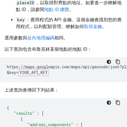
placeID
，以取得對齊點的地址。如要進一步瞭解地
點 ID，請參閱
地點 ID 總覽
。
key
：應用程式的 API 金鑰。這個金鑰會識別您的應
用程式，以利配額管理。瞭解如何
取得金鑰
。
選用參數與
反向地理編碼
相同。
以下查詢包含布魯克林某個地點的地點 ID：
https://maps.googleapis.com/maps/api/geocode/json?pl
&key=
YOUR_API_KEY
上述查詢會傳回下列結果：
{
"results"
:
[
{
"address_components"
:
[